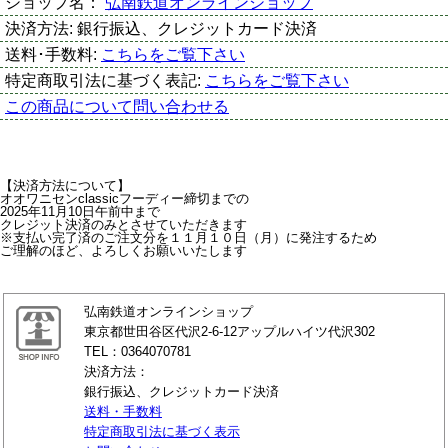
ショップ名：
弘南鉄道オンラインショップ
決済方法:
銀行振込、クレジットカード決済
送料･手数料:
こちらをご覧下さい
特定商取引法に基づく表記:
こちらをご覧下さい
この商品について問い合わせる
【決済方法について】
オオワニセンclassicフーディー締切までの
2025年11月10日午前中まで
クレジット決済のみとさせていただきます
※支払い完了済のご注文分を１１月１０日（月）に発注するため
ご理解のほど、よろしくお願いいたします
弘南鉄道オンラインショップ
東京都世田谷区代沢2-6-12アップルハイツ代沢302
TEL：0364070781
決済方法：
銀行振込、クレジットカード決済
送料・手数料
特定商取引法に基づく表示