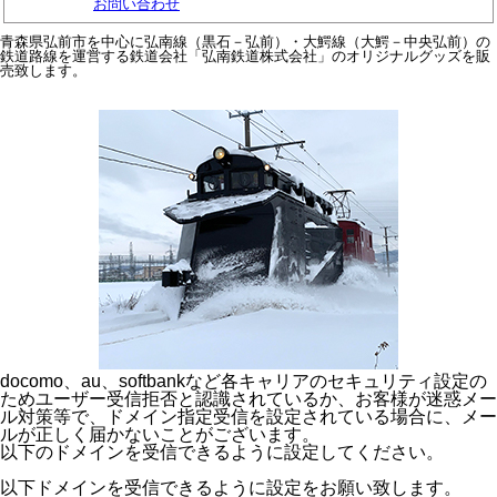
お問い合わせ
青森県弘前市を中心に弘南線（黒石－弘前）・大鰐線（大鰐－中央弘前）の
鉄道路線を運営する鉄道会社「弘南鉄道株式会社」のオリジナルグッズを販
売致します。
docomo、au、softbankなど各キャリアのセキュリティ設定の
ためユーザー受信拒否と認識されているか、お客様が迷惑メー
ル対策等で、ドメイン指定受信を設定されている場合に、メー
ルが正しく届かないことがございます。
以下のドメインを受信できるように設定してください。
以下ドメインを受信できるように設定をお願い致します。