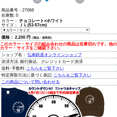
商品番号：
27068
在庫数:
0
カラー：
チョコレート×ホワイト
サイズ：
ＪＬ(53-57cm)
価格：
2,200 円
（税込・送料別）
このカラー・サイズの組み合わせの商品は在庫切れです。他の
カラー・サイズをご確認下さい。
ショップ名：
弘南鉄道オンラインショップ
決済方法:
銀行振込、クレジットカード決済
送料･手数料:
こちらをご覧下さい
特定商取引法に基づく表記:
こちらをご覧下さい
この商品について問い合わせる