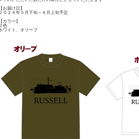
【お届け日】
２０２４年５月下旬～６月上旬予定
【カラー】
２色
ホワイト、オリーブ