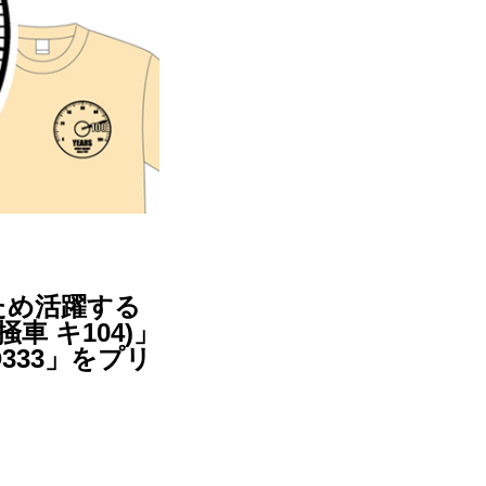
ため活躍する
車 キ104)」
D333」をプリ