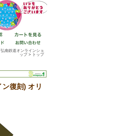
>
弘南鉄道オンラインショ
ップ
>
トップ
ン復刻) オリ