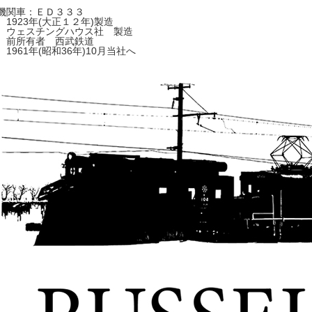
機関車：ＥＤ３３３
1923年(大正１２年)製造
ウェスチングハウス社 製造
前所有者 西武鉄道
1961年(昭和36年)10月当社へ