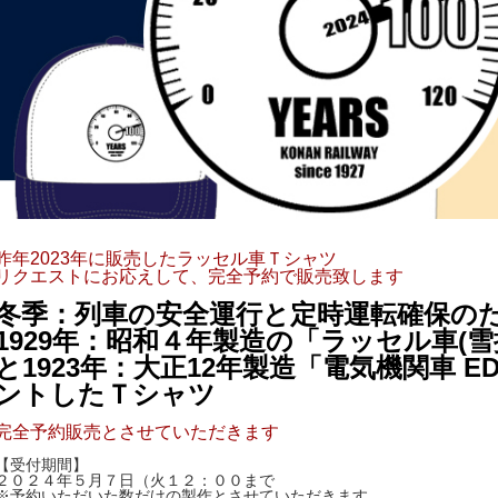
昨年2023年に販売したラッセル車Ｔシャツ
リクエストにお応えして、完全予約で販売致します
冬季：列車の安全運行と定時運転確保の
1929年：昭和４年製造の「ラッセル車(雪掻
と1923年：大正12年製造「電気機関車 E
ントしたＴシャツ
完全予約販売とさせていただきます
【受付期間】
２０２４年５月７日（火１２：００まで
※予約いただいた数だけの製作とさせていただきます