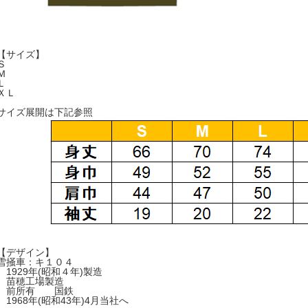
【サイズ】
Ｓ
Ｍ
Ｌ
ＸＬ
サイズ展開は下記参照
【デザイン】
雪掻車：キ１０４
1929年(昭和４年)製造
苗穂工場製造
前所有 国鉄
1968年(昭和43年)4月当社へ