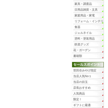
家具・調度品
日用品雑貨・文具
家庭用品・家電
リフォーム・インテリ
ア
食器
ジェルネイル
塗料・塗装用品
鉄道グッズ
花・ガーデン
書籍類
世田谷みやげ指定
当店人気No１
当店の目玉
店長おすすめ
人気商品
限定！
ギフトに最適