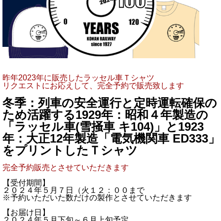
昨年2023年に販売したラッセル車Ｔシャツ
リクエストにお応えして、完全予約で販売致します
冬季：列車の安全運行と定時運転確保の
ため活躍する1929年：昭和４年製造の
「ラッセル車(雪掻車 キ104)」と1923
年：大正12年製造「電気機関車 ED333」
をプリントしたＴシャツ
完全予約販売とさせていただきます
【受付期間】
２０２４年５月７日（火１２：００まで
※予約いただいた数だけの製作とさせていただきます
【お届け日】
２０２４年５月下旬～６月上旬予定