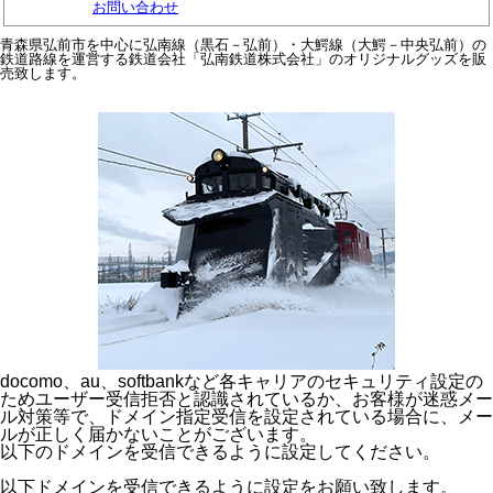
お問い合わせ
青森県弘前市を中心に弘南線（黒石－弘前）・大鰐線（大鰐－中央弘前）の
鉄道路線を運営する鉄道会社「弘南鉄道株式会社」のオリジナルグッズを販
売致します。
docomo、au、softbankなど各キャリアのセキュリティ設定の
ためユーザー受信拒否と認識されているか、お客様が迷惑メー
ル対策等で、ドメイン指定受信を設定されている場合に、メー
ルが正しく届かないことがございます。
以下のドメインを受信できるように設定してください。
以下ドメインを受信できるように設定をお願い致します。