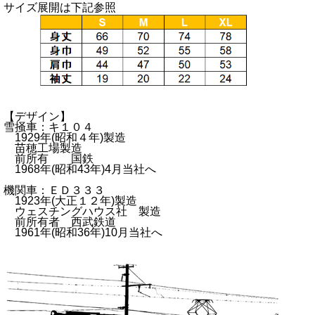
サイズ展開は下記参照
【デザイン】
雪掻車：キ１０４
1929年(昭和４年)製造
苗穂工場製造
前所有 国鉄
1968年(昭和43年)4月当社へ
機関車：ＥＤ３３３
1923年(大正１２年)製造
ウェスチングハウス社 製造
前所有者 西武鉄道
1961年(昭和36年)10月当社へ