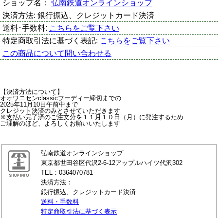
ショップ名：
弘南鉄道オンラインショップ
決済方法:
銀行振込、クレジットカード決済
送料･手数料:
こちらをご覧下さい
特定商取引法に基づく表記:
こちらをご覧下さい
この商品について問い合わせる
【決済方法について】
オオワニセンclassicフーディー締切までの
2025年11月10日午前中まで
クレジット決済のみとさせていただきます
※支払い完了済のご注文分を１１月１０日（月）に発注するため
ご理解のほど、よろしくお願いいたします
弘南鉄道オンラインショップ
東京都世田谷区代沢2-6-12アップルハイツ代沢302
TEL：0364070781
決済方法：
銀行振込、クレジットカード決済
送料・手数料
特定商取引法に基づく表示