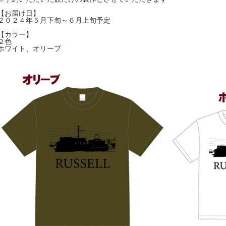
【お届け日】
２０２４年５月下旬～６月上旬予定
【カラー】
２色
ホワイト、オリーブ