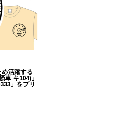
ため活躍する
車 キ104)」
D333」をプリ