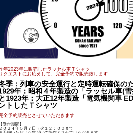
昨年2023年に販売したラッセル車Ｔシャツ
リクエストにお応えして、完全予約で販売致します
冬季：列車の安全運行と定時運転確保の
1929年：昭和４年製造の「ラッセル車(雪掻
と1923年：大正12年製造「電気機関車 E
ントしたＴシャツ
完全予約販売とさせていただきます
【受付期間】
２０２４年５月７日（火１２：００まで
※予約いただいた数だけの製作とさせていただきます