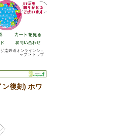
>
弘南鉄道オンラインショ
ップ
>
トップ
ン復刻) ホワ