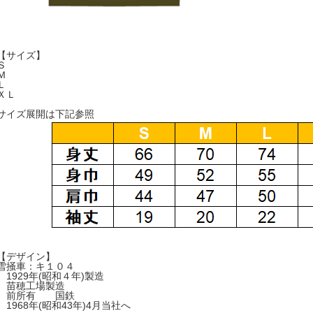
【サイズ】
Ｓ
Ｍ
Ｌ
ＸＬ
サイズ展開は下記参照
【デザイン】
雪掻車：キ１０４
1929年(昭和４年)製造
苗穂工場製造
前所有 国鉄
1968年(昭和43年)4月当社へ