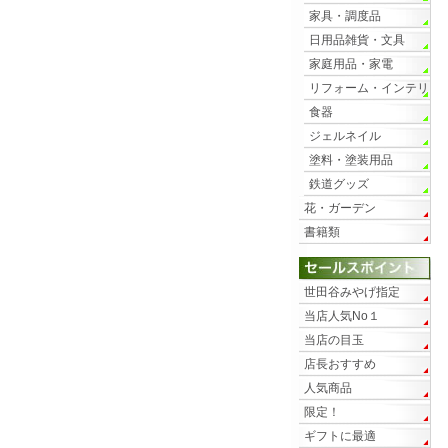
家具・調度品
日用品雑貨・文具
家庭用品・家電
リフォーム・インテリ
ア
食器
ジェルネイル
塗料・塗装用品
鉄道グッズ
花・ガーデン
書籍類
世田谷みやげ指定
当店人気No１
当店の目玉
店長おすすめ
人気商品
限定！
ギフトに最適