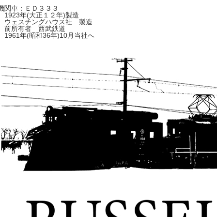
機関車：ＥＤ３３３
1923年(大正１２年)製造
ウェスチングハウス社 製造
前所有者 西武鉄道
1961年(昭和36年)10月当社へ