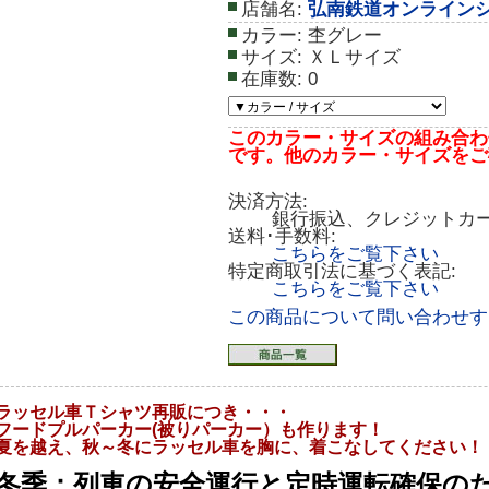
店舗名:
弘南鉄道オンライン
カラー:
杢グレー
サイズ:
ＸＬサイズ
在庫数:
0
このカラー・サイズの組み合わ
です。他のカラー・サイズをご
決済方法:
銀行振込、クレジットカ
送料･手数料:
こちらをご覧下さい
特定商取引法に基づく表記:
こちらをご覧下さい
この商品について問い合わせす
ラッセル車Ｔシャツ再販につき・・・
フードプルパーカー(被りパーカー）も作ります！
夏を越え、秋～冬にラッセル車を胸に、着こなしてください！
冬季：列車の安全運行と定時運転確保の