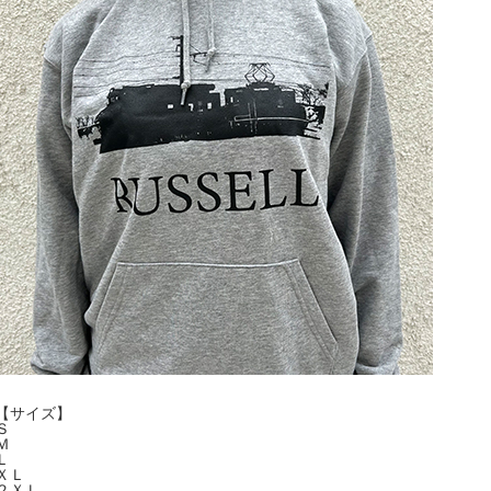
【サイズ】
Ｓ
Ｍ
Ｌ
ＸＬ
２ＸＬ