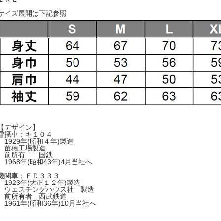
サイズ展開は下記参照
【デザイン】
雪掻車：キ１０４
1929年(昭和４年)製造
苗穂工場製造
前所有 国鉄
1968年(昭和43年)4月当社へ
機関車：ＥＤ３３３
1923年(大正１２年)製造
ウェスチングハウス社 製造
前所有者 西武鉄道
1961年(昭和36年)10月当社へ