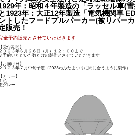
1929年：昭和４年製造の「ラッセル車(雪掻
と1923年：大正12年製造「電気機関車 E
ントしたフードプルパーカー(被りパー
定販売！
完全予約販売とさせていただきます
【受付期間】
２０２３年６月２６日（月）１２：００まで
※予約いただいた数だけの製作とさせていただきます
【お届け日】
２０２３年７月中旬予定（2023ねぷたまつりに間に合うように製作）
【カラー】
１色
杢グレー