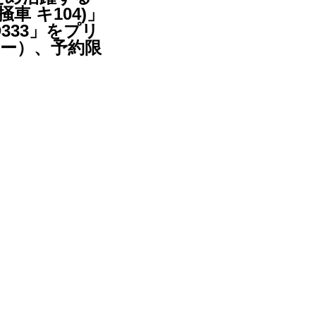
車 キ104)」
D333」をプリ
カー）、予約限