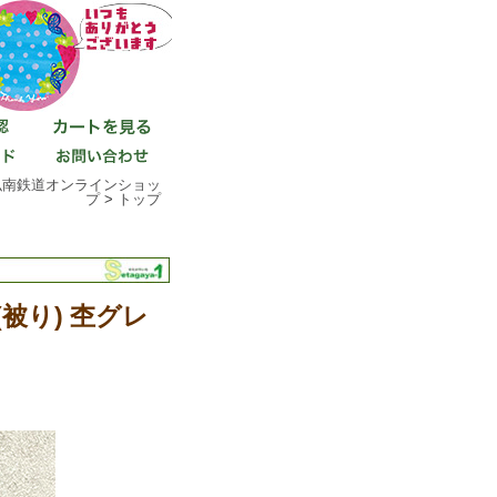
弘南鉄道オンラインショッ
プ
>
トップ
被り) 杢グレ