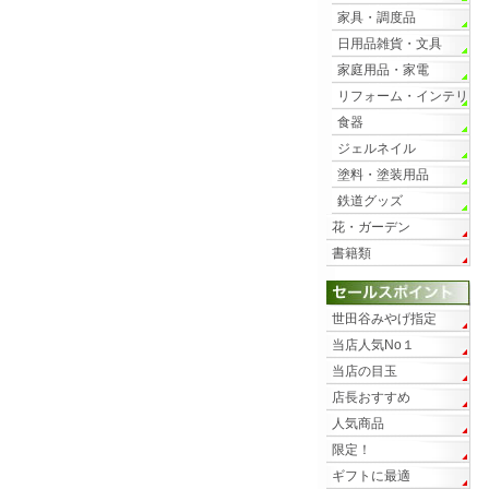
家具・調度品
日用品雑貨・文具
家庭用品・家電
リフォーム・インテリ
ア
食器
ジェルネイル
塗料・塗装用品
鉄道グッズ
花・ガーデン
書籍類
世田谷みやげ指定
当店人気No１
当店の目玉
店長おすすめ
人気商品
限定！
ギフトに最適