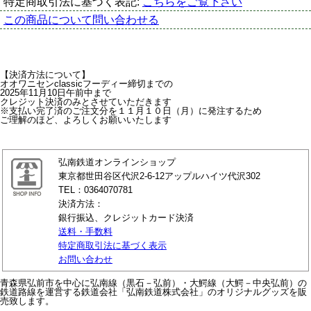
特定商取引法に基づく表記:
こちらをご覧下さい
この商品について問い合わせる
【決済方法について】
オオワニセンclassicフーディー締切までの
2025年11月10日午前中まで
クレジット決済のみとさせていただきます
※支払い完了済のご注文分を１１月１０日（月）に発注するため
ご理解のほど、よろしくお願いいたします
弘南鉄道オンラインショップ
東京都世田谷区代沢2-6-12アップルハイツ代沢302
TEL：0364070781
決済方法：
銀行振込、クレジットカード決済
送料・手数料
特定商取引法に基づく表示
お問い合わせ
青森県弘前市を中心に弘南線（黒石－弘前）・大鰐線（大鰐－中央弘前）の
鉄道路線を運営する鉄道会社「弘南鉄道株式会社」のオリジナルグッズを販
売致します。