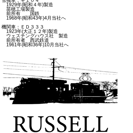
雪掻車：キ１０４
1929年(昭和４年)製造
苗穂工場製造
前所有 国鉄
1968年(昭和43年)4月当社へ
機関車：ＥＤ３３３
1923年(大正１２年)製造
ウェスチングハウス社 製造
前所有者 西武鉄道
1961年(昭和36年)10月当社へ