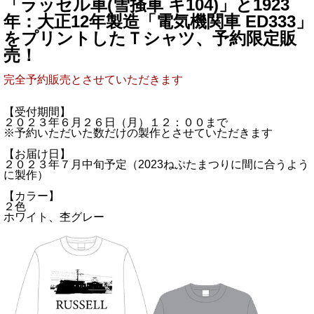
「ラッセル車(雪掻車 キ104)」と1923
年：大正12年製造「電気機関車 ED333」
をプリントしたＴシャツ、予約限定販
売！
完全予約販売とさせていただきます
【受付期間】
２０２３年６月２６日（月）１２：００まで
※予約いただいた数だけの製作とさせていただきます
【お届け日】
２０２３年７月中旬予定（2023ねぷたまつりに間に合うよう
に製作）
【カラー】
２色
ホワイト、杢グレー