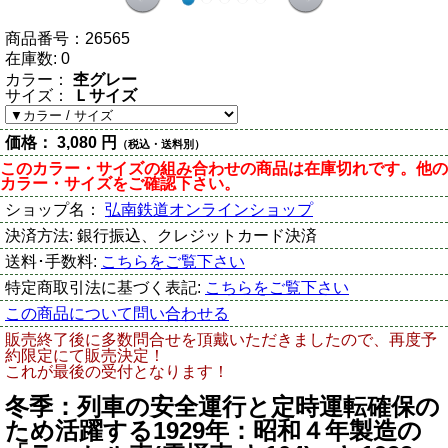
商品番号：
26565
在庫数:
0
カラー：
杢グレー
サイズ：
Ｌサイズ
価格：
3,080 円
（税込・送料別）
このカラー・サイズの組み合わせの商品は在庫切れです。他の
カラー・サイズをご確認下さい。
ショップ名：
弘南鉄道オンラインショップ
決済方法:
銀行振込、クレジットカード決済
送料･手数料:
こちらをご覧下さい
特定商取引法に基づく表記:
こちらをご覧下さい
この商品について問い合わせる
販売終了後に多数問合せを頂戴いただきましたので、再度予
約限定にて販売決定！
これが最後の受付となります！
冬季：列車の安全運行と定時運転確保の
ため活躍する1929年：昭和４年製造の