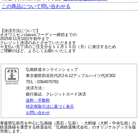
この商品について問い合わせる
【決済方法について】
オオワニセンclassicフーディー締切までの
2025年11月10日午前中まで
クレジット決済のみとさせていただきます
※支払い完了済のご注文分を１１月１０日（月）に発注するため
ご理解のほど、よろしくお願いいたします
弘南鉄道オンラインショップ
東京都世田谷区代沢2-6-12アップルハイツ代沢302
TEL：0364070781
決済方法：
銀行振込、クレジットカード決済
送料・手数料
特定商取引法に基づく表示
お問い合わせ
青森県弘前市を中心に弘南線（黒石－弘前）・大鰐線（大鰐－中央弘前）の
鉄道路線を運営する鉄道会社「弘南鉄道株式会社」のオリジナルグッズを販
売致します。