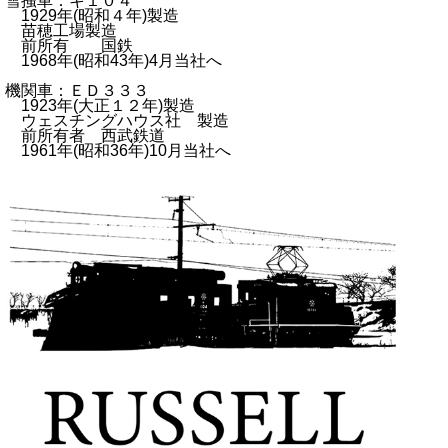
雪掻車：キ１０４
1929年(昭和４年)製造
苗穂工場製造
前所有 国鉄
1968年(昭和43年)4月当社へ
機関車：ＥＤ３３３
1923年(大正１２年)製造
ウェスチングハウス社 製造
前所有者 西武鉄道
1961年(昭和36年)10月当社へ