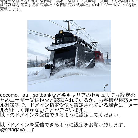
青森県弘前市を中心に弘南線（黒石－弘前）・大鰐線（大鰐－中央弘前）の
鉄道路線を運営する鉄道会社「弘南鉄道株式会社」のオリジナルグッズを販
売致します。
docomo、au、softbankなど各キャリアのセキュリティ設定の
ためユーザー受信拒否と認識されているか、お客様が迷惑メー
ル対策等で、ドメイン指定受信を設定されている場合に、メー
ルが正しく届かないことがございます。
以下のドメインを受信できるように設定してください。
以下ドメインを受信できるように設定をお願い致します。
@setagaya-1.jp