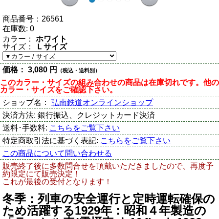
商品番号：
26561
在庫数:
0
カラー：
ホワイト
サイズ：
Ｌサイズ
価格：
3,080 円
（税込・送料別）
このカラー・サイズの組み合わせの商品は在庫切れです。他の
カラー・サイズをご確認下さい。
ショップ名：
弘南鉄道オンラインショップ
決済方法:
銀行振込、クレジットカード決済
送料･手数料:
こちらをご覧下さい
特定商取引法に基づく表記:
こちらをご覧下さい
この商品について問い合わせる
販売終了後に多数問合せを頂戴いただきましたので、再度予
約限定にて販売決定！
これが最後の受付となります！
冬季：列車の安全運行と定時運転確保の
ため活躍する1929年：昭和４年製造の