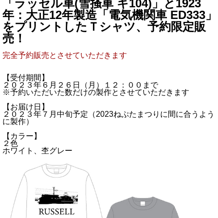
「ラッセル車(雪掻車 キ104)」と1923
年：大正12年製造「電気機関車 ED333」
をプリントしたＴシャツ、予約限定販
売！
完全予約販売とさせていただきます
【受付期間】
２０２３年６月２６日（月）１２：００まで
※予約いただいた数だけの製作とさせていただきます
【お届け日】
２０２３年７月中旬予定（2023ねぷたまつりに間に合うよう
に製作）
【カラー】
２色
ホワイト、杢グレー