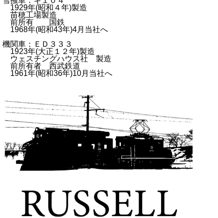
雪掻車：キ１０４
1929年(昭和４年)製造
苗穂工場製造
前所有 国鉄
1968年(昭和43年)4月当社へ
機関車：ＥＤ３３３
1923年(大正１２年)製造
ウェスチングハウス社 製造
前所有者 西武鉄道
1961年(昭和36年)10月当社へ