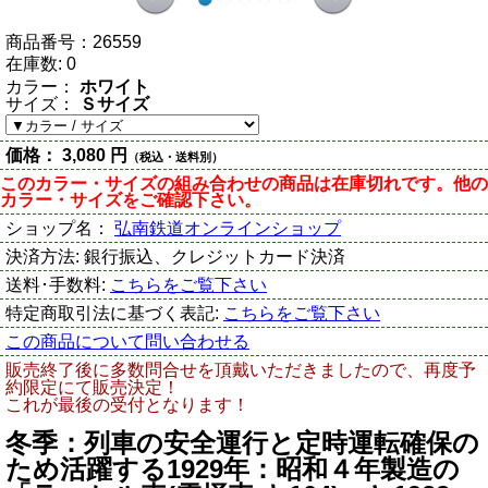
商品番号：
26559
在庫数:
0
カラー：
ホワイト
サイズ：
Ｓサイズ
価格：
3,080 円
（税込・送料別）
このカラー・サイズの組み合わせの商品は在庫切れです。他の
カラー・サイズをご確認下さい。
ショップ名：
弘南鉄道オンラインショップ
決済方法:
銀行振込、クレジットカード決済
送料･手数料:
こちらをご覧下さい
特定商取引法に基づく表記:
こちらをご覧下さい
この商品について問い合わせる
販売終了後に多数問合せを頂戴いただきましたので、再度予
約限定にて販売決定！
これが最後の受付となります！
冬季：列車の安全運行と定時運転確保の
ため活躍する1929年：昭和４年製造の