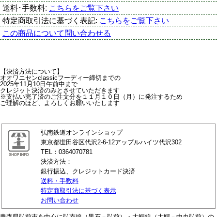
送料･手数料:
こちらをご覧下さい
特定商取引法に基づく表記:
こちらをご覧下さい
この商品について問い合わせる
【決済方法について】
オオワニセンclassicフーディー締切までの
2025年11月10日午前中まで
クレジット決済のみとさせていただきます
※支払い完了済のご注文分を１１月１０日（月）に発注するため
ご理解のほど、よろしくお願いいたします
弘南鉄道オンラインショップ
東京都世田谷区代沢2-6-12アップルハイツ代沢302
TEL：0364070781
決済方法：
銀行振込、クレジットカード決済
送料・手数料
特定商取引法に基づく表示
お問い合わせ
青森県弘前市を中心に弘南線（黒石－弘前）・大鰐線（大鰐－中央弘前）の