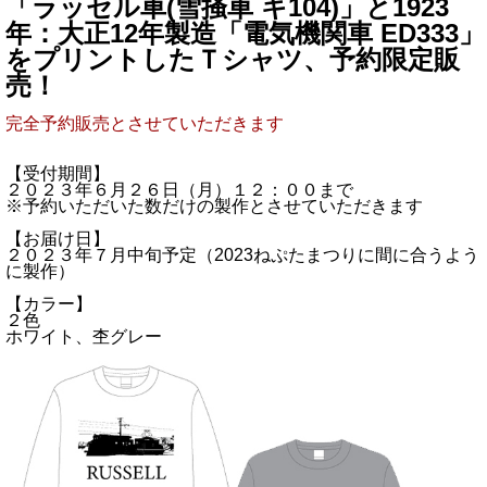
「ラッセル車(雪掻車 キ104)」と1923
年：大正12年製造「電気機関車 ED333」
をプリントしたＴシャツ、予約限定販
売！
完全予約販売とさせていただきます
【受付期間】
２０２３年６月２６日（月）１２：００まで
※予約いただいた数だけの製作とさせていただきます
【お届け日】
２０２３年７月中旬予定（2023ねぷたまつりに間に合うよう
に製作）
【カラー】
２色
ホワイト、杢グレー