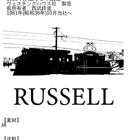
ウェスチングハウス社 製造
前所有者 西武鉄道
1961年(昭和36年)10月当社へ
【素材】
綿
【送料】