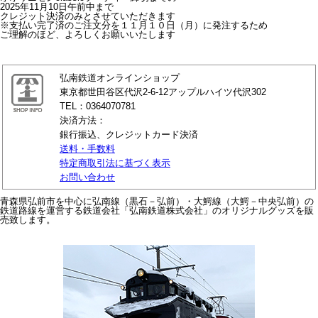
2025年11月10日午前中まで
クレジット決済のみとさせていただきます
※支払い完了済のご注文分を１１月１０日（月）に発注するため
ご理解のほど、よろしくお願いいたします
弘南鉄道オンラインショップ
東京都世田谷区代沢2-6-12アップルハイツ代沢302
TEL：0364070781
決済方法：
銀行振込、クレジットカード決済
送料・手数料
特定商取引法に基づく表示
お問い合わせ
青森県弘前市を中心に弘南線（黒石－弘前）・大鰐線（大鰐－中央弘前）の
鉄道路線を運営する鉄道会社「弘南鉄道株式会社」のオリジナルグッズを販
売致します。