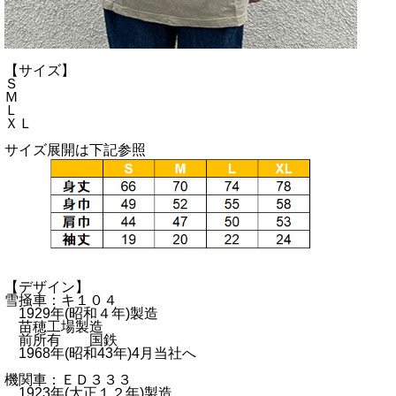
【サイズ】
Ｓ
Ｍ
Ｌ
ＸＬ
サイズ展開は下記参照
【デザイン】
雪掻車：キ１０４
1929年(昭和４年)製造
苗穂工場製造
前所有 国鉄
1968年(昭和43年)4月当社へ
機関車：ＥＤ３３３
1923年(大正１２年)製造