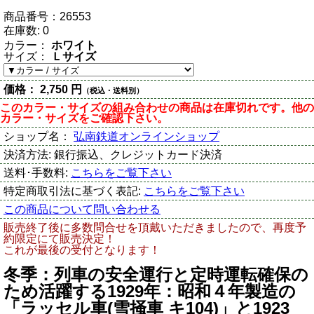
商品番号：
26553
在庫数:
0
カラー：
ホワイト
サイズ：
Ｌサイズ
価格：
2,750 円
（税込・送料別）
このカラー・サイズの組み合わせの商品は在庫切れです。他の
カラー・サイズをご確認下さい。
ショップ名：
弘南鉄道オンラインショップ
決済方法:
銀行振込、クレジットカード決済
送料･手数料:
こちらをご覧下さい
特定商取引法に基づく表記:
こちらをご覧下さい
この商品について問い合わせる
販売終了後に多数問合せを頂戴いただきましたので、再度予
約限定にて販売決定！
これが最後の受付となります！
冬季：列車の安全運行と定時運転確保の
ため活躍する1929年：昭和４年製造の
「ラッセル車(雪掻車 キ104)」と1923