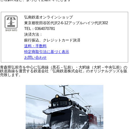
弘南鉄道オンラインショップ
東京都世田谷区代沢2-6-12アップルハイツ代沢302
TEL：0364070781
決済方法：
銀行振込、クレジットカード決済
送料・手数料
特定商取引法に基づく表示
お問い合わせ
青森県弘前市を中心に弘南線（黒石－弘前）・大鰐線（大鰐－中央弘前）の
鉄道路線を運営する鉄道会社「弘南鉄道株式会社」のオリジナルグッズを販
売致します。