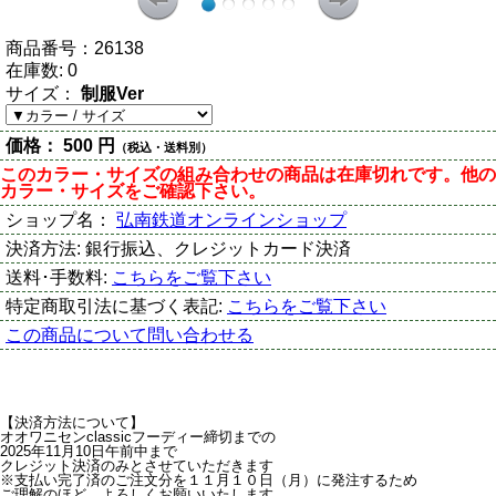
商品番号：
26138
在庫数:
0
サイズ：
制服Ver
価格：
500 円
（税込・送料別）
このカラー・サイズの組み合わせの商品は在庫切れです。他の
カラー・サイズをご確認下さい。
ショップ名：
弘南鉄道オンラインショップ
決済方法:
銀行振込、クレジットカード決済
送料･手数料:
こちらをご覧下さい
特定商取引法に基づく表記:
こちらをご覧下さい
この商品について問い合わせる
【決済方法について】
オオワニセンclassicフーディー締切までの
2025年11月10日午前中まで
クレジット決済のみとさせていただきます
※支払い完了済のご注文分を１１月１０日（月）に発注するため
ご理解のほど、よろしくお願いいたします