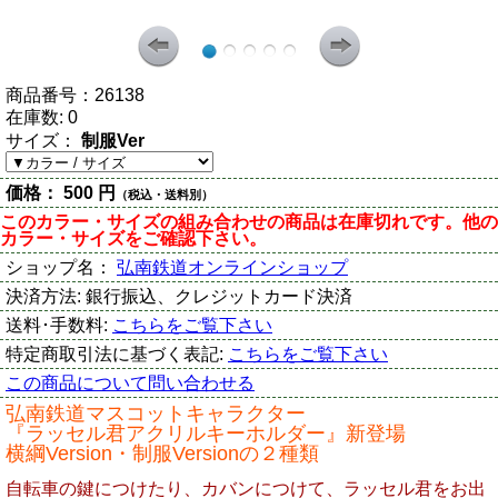
商品番号：
26138
在庫数:
0
サイズ：
制服Ver
価格：
500 円
（税込・送料別）
このカラー・サイズの組み合わせの商品は在庫切れです。他の
カラー・サイズをご確認下さい。
ショップ名：
弘南鉄道オンラインショップ
決済方法:
銀行振込、クレジットカード決済
送料･手数料:
こちらをご覧下さい
特定商取引法に基づく表記:
こちらをご覧下さい
この商品について問い合わせる
弘南鉄道マスコットキャラクター
『ラッセル君アクリルキーホルダー』新登場
横綱Version・制服Versionの２種類
自転車の鍵につけたり、カバンにつけて、ラッセル君をお出