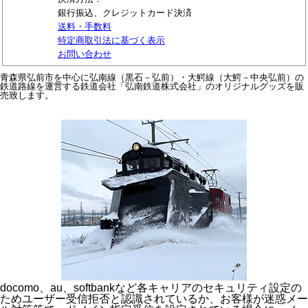
銀行振込、クレジットカード決済
送料・手数料
特定商取引法に基づく表示
お問い合わせ
青森県弘前市を中心に弘南線（黒石－弘前）・大鰐線（大鰐－中央弘前）の
鉄道路線を運営する鉄道会社「弘南鉄道株式会社」のオリジナルグッズを販
売致します。
docomo、au、softbankなど各キャリアのセキュリティ設定の
ためユーザー受信拒否と認識されているか、お客様が迷惑メー