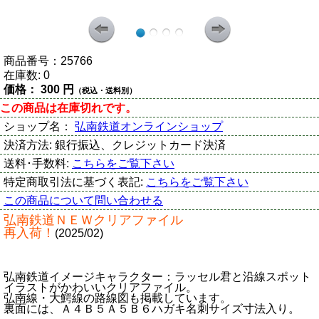
商品番号：
25766
在庫数:
0
価格：
300 円
（税込・送料別）
この商品は在庫切れです。
ショップ名：
弘南鉄道オンラインショップ
決済方法:
銀行振込、クレジットカード決済
送料･手数料:
こちらをご覧下さい
特定商取引法に基づく表記:
こちらをご覧下さい
この商品について問い合わせる
弘南鉄道ＮＥＷクリアファイル
再入荷！
(2025/02)
弘南鉄道イメージキャラクター：ラッセル君と沿線スポット
イラストがかわいいクリアファイル。
弘南線・大鰐線の路線図も掲載しています。
裏面には、Ａ４Ｂ５Ａ５Ｂ６ハガキ名刺サイズ寸法入り。