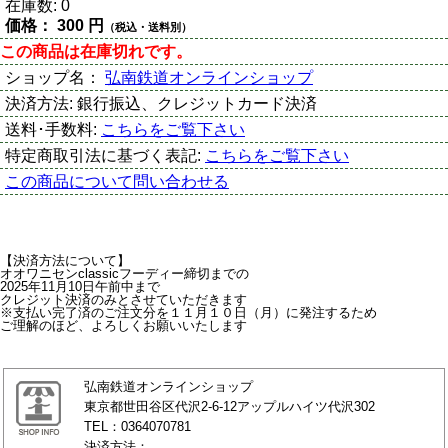
在庫数:
0
価格：
300 円
（税込・送料別）
この商品は在庫切れです。
ショップ名：
弘南鉄道オンラインショップ
決済方法:
銀行振込、クレジットカード決済
送料･手数料:
こちらをご覧下さい
特定商取引法に基づく表記:
こちらをご覧下さい
この商品について問い合わせる
【決済方法について】
オオワニセンclassicフーディー締切までの
2025年11月10日午前中まで
クレジット決済のみとさせていただきます
※支払い完了済のご注文分を１１月１０日（月）に発注するため
ご理解のほど、よろしくお願いいたします
弘南鉄道オンラインショップ
東京都世田谷区代沢2-6-12アップルハイツ代沢302
TEL：0364070781
決済方法：