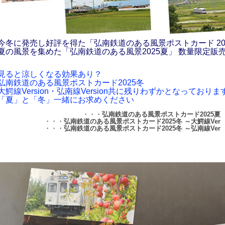
今冬に発売し好評を得た「弘南鉄道のある風景ポストカード 20
夏の風景を集めた「弘南鉄道のある風景2025夏」 数量限定販
見ると涼しくなる効果あり？
弘南鉄道のある風景ポストカード2025冬
大鰐線Version・弘南線Version共に残りわずかとなっておりま
「夏」と「冬」一緒にお求めください
・・・
弘南鉄道のある風景ポストカード2025夏
・・・
弘南鉄道のある風景ポストカード2025冬 ～大鰐線Ve
・・・
弘南鉄道のある風景ポストカード2025冬 ～弘南線Ve