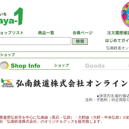
弘南鉄道オン
●決済方法:銀行振
送料・手数料
｜
特定商取
青森県弘前市を中心に弘南線（黒石－弘前）・大鰐線（大鰐－中央弘前）の
社「弘南鉄道株式会社」のオリジナルグッズを販売致します。