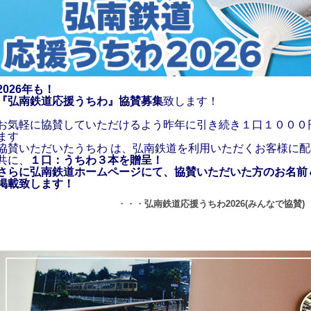
2026年も！
『弘南鉄道応援うちわ』協賛募集
致します！
お気軽に協賛していただけるよう昨年に引き続き１口１０００
ます
協賛いただいたうちわ は、弘南鉄道を利用いただくお客様に
共に、
１口：うちわ３本を贈呈！
さらに弘南鉄道ホームページにて、協賛いただいた方のお名前
掲載致します！
・・・
弘南鉄道応援うちわ2026(みんなで協賛