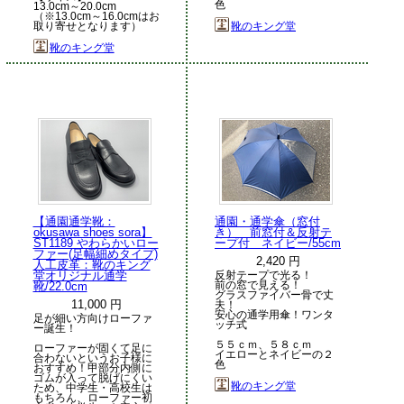
色
13.0cm～20.0cm
（※13.0cm～16.0cmはお
取り寄せとなります）
靴のキング堂
靴のキング堂
【通園通学靴：
通園・通学傘（窓付
okusawa shoes sora】
き） 前窓付＆反射テ
ST1189 やわらかいロー
ープ付 ネイビー/55cm
ファー(足幅細めタイプ)
2,420 円
人工皮革：靴のキング
堂オリジナル通学
反射テープで光る！
靴/22.0cm
前の窓で見える！
グラスファイバー骨で丈
11,000 円
夫！
安心の通学用傘！ワンタ
足が細い方向けローファ
ッチ式
ー誕生！
５５ｃｍ、５８ｃｍ
ローファーが固くて足に
イエローとネイビーの２
合わないというお子様に
色
おすすめ！甲部分内側に
ゴムが入って脱げにくい
靴のキング堂
ため、中学生・高校生は
もちろん、ローファー初