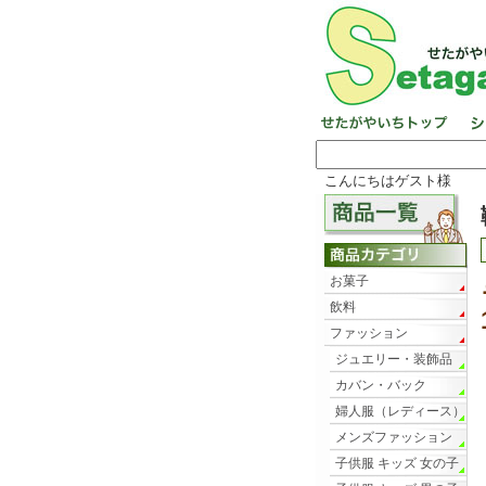
こんにちはゲスト様
お菓子
飲料
ファッション
ジュエリー・装飾品
カバン・バック
婦人服（レディース）
メンズファッション
子供服 キッズ 女の子