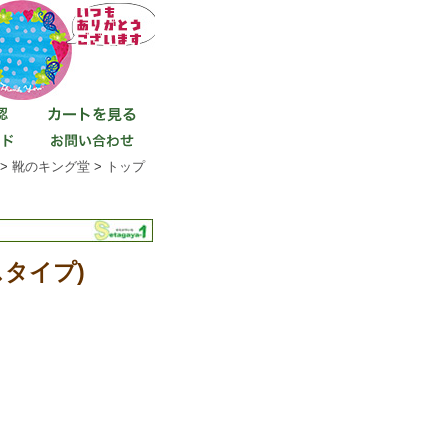
 >
靴のキング堂
>
トップ
スタイプ)