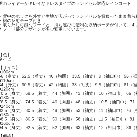
裾のレイヤーがキレイなドレスタイプのランドセル対応レインコート
・背中のホックを外すと生地が広がってランドセルを背負ったまま着ら
・裾の反射テープ付き
・取り外し可能なフードと、持ち運びに便利な収納ポーチが付いてます
＊フード部分デザインが多少変更しています。
【色】
ネイビー
【サイズ】
■100cm
56（身丈） 52.5（着丈） 40（胸囲） 33.5（袖丈） 9（袖口巾） 56（
■110cm
64（身丈） 60.5（着丈） 42（胸囲） 38（袖丈） 9.5（袖口巾） 61（
■120cm
70.5（身丈） 68.5（着丈） 44（胸囲） 43（袖丈） 10（袖口巾） 66
■130cm
76.5（身丈） 74.5（着丈） 46（胸囲） 48（袖丈） 10.5（袖口巾） 7
■140cm
82.5（身丈） 80.5（着丈） 48（胸囲） 53（袖丈） 11（袖口巾） 76
■150cm
88.5（身丈） 86.5（着丈） 50（胸囲） 58（袖丈） 11.5（袖口巾） 8
■160cm
94.5（身丈） 92.5（着丈） 52（胸囲） 63（袖丈） 12（袖口巾） 86
【価格】