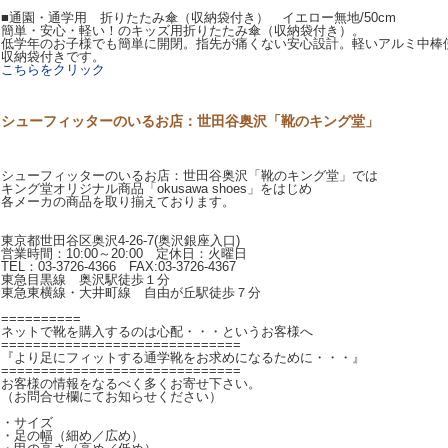
■通園・通学用 折りたたみ傘（収納袋付き） イエロー無地/50cm
簡単・安心・軽い！のキッズ用折りたたみ傘（収納袋付き）。
低学年のお子様でも簡単に開閉。指先が痛くない安心設計。軽いアルミ中棒
収納袋付きです。
こちらをクリック
シューフィッターのいるお店：世田谷奥沢「靴のキング堂」
シューフィッターのいるお店：世田谷奥沢「靴のキング堂」では
キング堂オリジナル商品「okusawa shoes」をはじめ
各メーカの商品を取り揃えております。
東京都世田谷区奥沢4-26-7(奥沢銀座入口)
営業時間：10:00～20:00 定休日：火曜日
TEL：03-3726-4366 FAX:03-3726-4367
東急目黒線 奥沢駅徒歩１分
東急東横線・大井町線 自由が丘駅徒歩７分
==========
ネットで靴を購入するのは心配・・・というお客様へ
==============================
『より足にフィットする通学靴をお求めになるために・・・』
==============================
お客様の情報をなるべく多くお寄せ下さい。
（お問合せ欄にてお知らせください）
・サイズ
・足の幅（細め／広め）