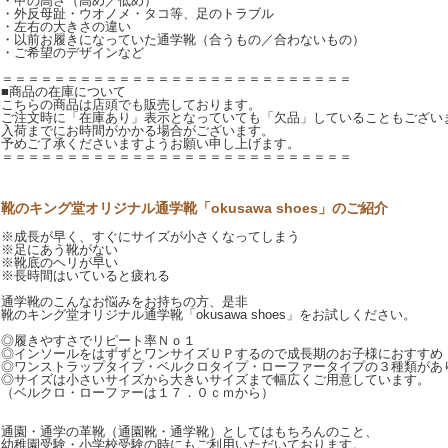
・甲の高さ（高め／低め）
・外反母趾・ウオノメ・タコ等、足のトラブル
・左右の大きさの違い
・以前お履きになっていた通学靴（合うもの／合わないもの）
・ご希望のデザインなど
＝＝＝＝＝＝＝＝＝＝＝＝＝＝＝＝＝＝＝＝＝＝＝＝＝＝＝
■商品の在庫について
こちらの商品は店頭でも販売しております。
ご注文時に「在庫あり」表示となっていても「欠品」していることもござい
入荷までにお時間がかかる場合がございます。
予めご了承くださいますようお願い申し上げます。
＝＝＝＝＝＝＝＝＝＝＝＝＝＝＝＝＝＝＝＝＝＝＝＝＝＝＝
靴のキング堂オリジナル通学靴「okusawa shoes」のご紹介
※成長が早く、すぐにサイズが小さくなってしまう
※足にあう靴がない
※靴底のヘリが早い
※長時間はいていると疲れる
通学靴のこんなお悩みをお持ちの方、是非
靴のキング堂オリジナル通学靴「okusawa shoes」をお試しください。
◎履きやすさでリピート率Ｎｏ１
◎インソールをはずずとワンサイズＵＰするので成長期のお子様におすすめ
◎ワンストラップタイプ・ベルクロタイプ・ローファータイプの３種類があ
◎サイズは小さいサイズから大きいサイズまで幅広くご用意しています。
（ベルクロ・ローファーは１７．０ｃｍから）
通園・通学の革靴（通園靴・通学靴）としてはもちろんのこと、
幼稚園受験・小学校受験の時にもご利用いただいております。