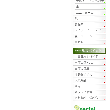
子供服 キッズ 男の子
傘
ユニフォーム
靴
食品類
ライフ・ビューティー
花・ガーデン
書籍類
世田谷みやげ指定
当店人気No１
当店の目玉
店長おすすめ
人気商品
限定！
ギフトに最適
送料無料・送料込