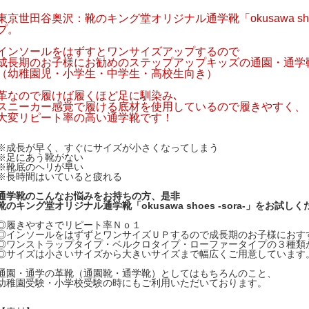
東京世田谷奥沢：靴のキング堂オリジナル通学靴「okusawa shoes
プ。
インソールをはずすとワンサイズアップするので
成長期のお子様にお勧めのステップアップキッズの通園・通学
（幼稚園児・小学生・中学生・高校生向き）
革なので履けば履くほど足に馴染み､
スニーカー感覚で履ける底材を使用しているので履きやすく、
大変リピート率の高い通学靴です！
※成長が早く、すぐにサイズが小さくなってしまう
※足にあう靴がない
※靴底のヘリが早い
※長時間はいていると疲れる
通学靴のこんなお悩みをお持ちの方、是非
靴のキング堂オリジナル通学靴「okusawa shoes -sora-」をお試し
◎履きやすさでリピート率Ｎｏ１
◎インソールをはずずとワンサイズＵＰするので成長期のお子様におす
◎ワンストラップタイプ・ベルクロタイプ・ローファータイプの３種類
◎サイズは小さいサイズから大きいサイズまで幅広くご用意しています
通園・通学の革靴（通園靴・通学靴）としてはもちろんのこと、
幼稚園受験・小学校受験の時にもご利用いただいております。