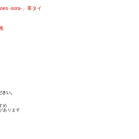
 -sora-」革タイ
靴
ください。
すめ
があります
。