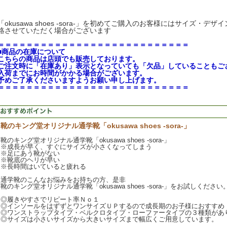
「okusawa shoes -sora-」を初めてご購入のお客様にはサイズ・
絡させていただく場合がございます
＝＝＝＝＝＝＝＝＝＝＝＝＝＝＝＝＝＝＝＝＝＝＝＝＝＝＝
■商品の在庫について
こちらの商品は店頭でも販売しております。
ご注文時に「在庫あり」表示となっていても「欠品」していることもご
入荷までにお時間がかかる場合がございます。
予めご了承くださいますようお願い申し上げます。
＝＝＝＝＝＝＝＝＝＝＝＝＝＝＝＝＝＝＝＝＝＝＝＝＝＝＝
靴のキング堂オリジナル通学靴「okusawa shoes -sora-」
靴のキング堂オリジナル通学靴「okusawa shoes -sora-」
※成長が早く、すぐにサイズが小さくなってしまう
※足にあう靴がない
※靴底のヘリが早い
※長時間はいていると疲れる
通学靴のこんなお悩みをお持ちの方、是非
靴のキング堂オリジナル通学靴「okusawa shoes -sora-」をお試しください
◎履きやすさでリピート率Ｎｏ１
◎インソールをはずずとワンサイズＵＰするので成長期のお子様におすすめ
◎ワンストラップタイプ・ベルクロタイプ・ローファータイプの３種類があ
◎サイズは小さいサイズから大きいサイズまで幅広くご用意しています。