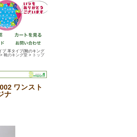
プタイプ 革タイプ(靴のキング
 >
靴のキング堂
>
トップ
3002 ワンスト
ジナ