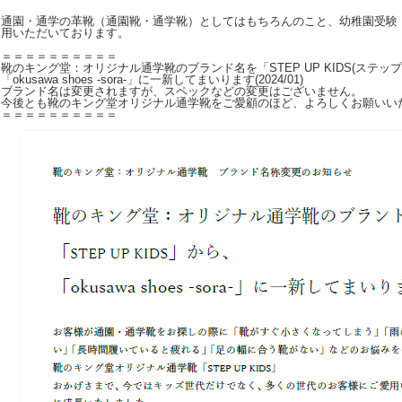
通園・通学の革靴（通園靴・通学靴）としてはもちろんのこと、幼稚園受験
用いただいております。
＝＝＝＝＝＝＝＝＝＝
靴のキング堂：オリジナル通学靴のブランド名を「STEP UP KIDS(ステッ
「okusawa shoes -sora-」に一新してまいります(2024/01)
ブランド名は変更されますが、スペックなどの変更はございません。
今後とも靴のキング堂オリジナル通学靴をご愛顧のほど、よろしくお願いい
＝＝＝＝＝＝＝＝＝＝