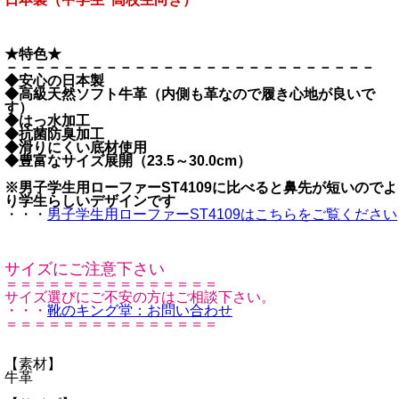
★特色★
－－－－－－－－－－－－－－－－－－－－－－－－－－
◆安心の日本製
◆高級天然ソフト牛革（内側も革なので履き心地が良いで
す）
◆はっ水加工
◆抗菌防臭加工
◆滑りにくい底材使用
◆豊富なサイズ展開（23.5～30.0cm）
※男子学生用ローファーST4109に比べると鼻先が短いのでよ
り学生らしいデザインです
・・・
男子学生用ローファーST4109はこちらをご覧ください
サイズにご注意下さい
＝＝＝＝＝＝＝＝＝＝＝＝＝＝＝
サイズ選びにご不安の方はご相談下さい。
・・・
靴のキング堂：お問い合わせ
＝＝＝＝＝＝＝＝＝＝＝＝＝＝＝
【素材】
牛革