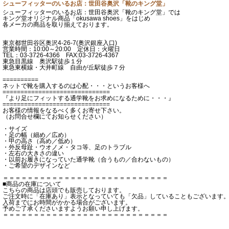
シューフィッターのいるお店：世田谷奥沢「靴のキング堂」
シューフィッターのいるお店：世田谷奥沢「靴のキング堂」では
キング堂オリジナル商品「okusawa shoes」をはじめ
各メーカの商品を取り揃えております。
東京都世田谷区奥沢4-26-7(奥沢銀座入口)
営業時間：10:00～20:00 定休日：火曜日
TEL：03-3726-4366 FAX:03-3726-4367
東急目黒線 奥沢駅徒歩１分
東急東横線・大井町線 自由が丘駅徒歩７分
==========
ネットで靴を購入するのは心配・・・というお客様へ
==============================
『より足にフィットする通学靴をお求めになるために・・・』
==============================
お客様の情報をなるべく多くお寄せ下さい。
（お問合せ欄にてお知らせください）
・サイズ
・足の幅（細め／広め）
・甲の高さ（高め／低め）
・外反母趾・ウオノメ・タコ等、足のトラブル
・左右の大きさの違い
・以前お履きになっていた通学靴（合うもの／合わないもの）
・ご希望のデザインなど
＝＝＝＝＝＝＝＝＝＝＝＝＝＝＝＝＝＝＝＝＝＝＝＝＝＝＝
■商品の在庫について
こちらの商品は店頭でも販売しております。
ご注文時に「在庫あり」表示となっていても「欠品」していることもございます
入荷までにお時間がかかる場合がございます。
予めご了承くださいますようお願い申し上げます。
＝＝＝＝＝＝＝＝＝＝＝＝＝＝＝＝＝＝＝＝＝＝＝＝＝＝＝