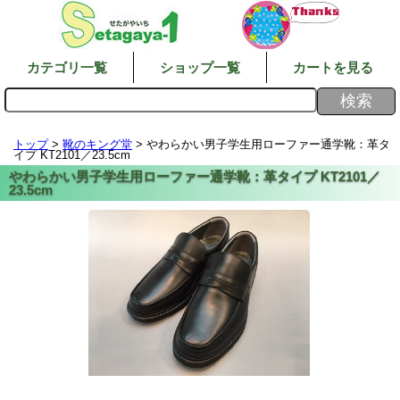
カテゴリ一覧
ショップ一覧
カートを見る
トップ
>
靴のキング堂
> やわらかい男子学生用ローファー通学靴：革タ
イプ KT2101／23.5cm