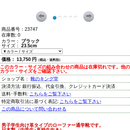
商品番号：
23747
在庫数:
0
カラー：
ブラック
サイズ：
23.5cm
価格：
13,750 円
（税込・送料別）
このカラー・サイズの組み合わせの商品は在庫切れです。他の
カラー・サイズをご確認下さい。
ショップ名：
靴のキング堂
決済方法:
銀行振込、代金引換、クレジットカード決済
送料･手数料:
こちらをご覧下さい
特定商取引法に基づく表記:
こちらをご覧下さい
この商品について問い合わせる
男子学生向け革タイプのローファー通学靴です。
日本製（中学生･高校生向き）