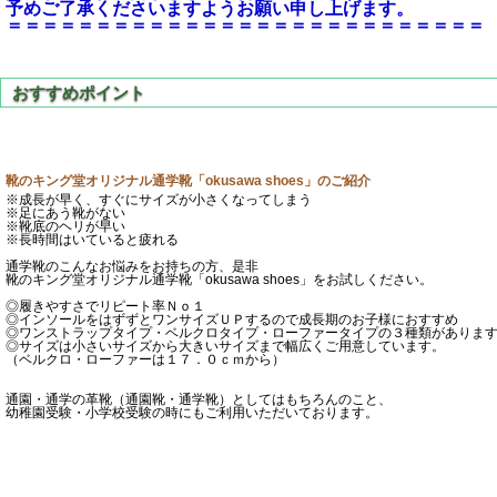
予めご了承くださいますようお願い申し上げます。
＝＝＝＝＝＝＝＝＝＝＝＝＝＝＝＝＝＝＝＝＝＝＝＝＝＝＝
靴のキング堂オリジナル通学靴「okusawa shoes」のご紹介
※成長が早く、すぐにサイズが小さくなってしまう
※足にあう靴がない
※靴底のヘリが早い
※長時間はいていると疲れる
通学靴のこんなお悩みをお持ちの方、是非
靴のキング堂オリジナル通学靴「okusawa shoes」をお試しください。
◎履きやすさでリピート率Ｎｏ１
◎インソールをはずずとワンサイズＵＰするので成長期のお子様におすすめ
◎ワンストラップタイプ・ベルクロタイプ・ローファータイプの３種類がありま
◎サイズは小さいサイズから大きいサイズまで幅広くご用意しています。
（ベルクロ・ローファーは１７．０ｃｍから）
通園・通学の革靴（通園靴・通学靴）としてはもちろんのこと、
幼稚園受験・小学校受験の時にもご利用いただいております。