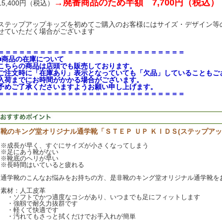
→廃番商品のため半額 7,700円（税込）
15,400円（税込）
ステップアップキッズを初めてご購入のお客様にはサイズ・デザイン等
せていただく場合がございます
＝＝＝＝＝＝＝＝＝＝＝＝＝＝＝＝＝＝＝＝＝＝＝＝＝＝＝
■商品の在庫について
こちらの商品は店頭でも販売しております。
ご注文時に「在庫あり」表示となっていても「欠品」していることもご
入荷までにお時間がかかる場合がございます。
予めご了承くださいますようお願い申し上げます。
＝＝＝＝＝＝＝＝＝＝＝＝＝＝＝＝＝＝＝＝＝＝＝＝＝＝＝
靴のキング堂オリジナル通学靴「ＳＴＥＰ ＵＰ ＫＩＤＳ(ステップアッ
※成長が早く、すぐにサイズが小さくなってしまう
※足にあう靴がない
※靴底のヘリが早い
※長時間はいていると疲れる
通学靴のこんなお悩みをお持ちの方、是非靴のキング堂オリジナル通学靴を
素材：人工皮革
・ソフトでかつ適度なコシがあり、いつまでも足にフィットします
・強靱で耐久力抜群です
・軽くて快適です
・汚れてもさっと拭くだけでお手入れが簡単