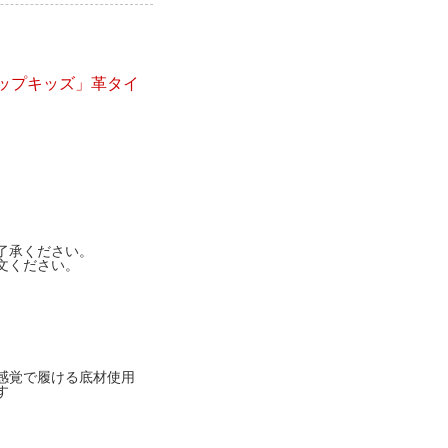
ップキッズ」革タイ
了承ください。
文ください。
感覚で履ける底材使用
す