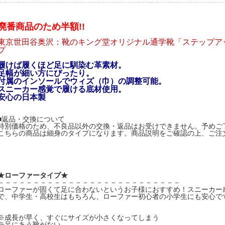
廃番商品のため半額!!
東京世田谷奥沢：靴のキング堂オリジナル通学靴「ステップア
プ
履けば履くほど足に馴染む革素材。
足幅が細い方にぴったり。
付属のインソールでウィズ（巾）の調整可能。
スニーカー感覚で履ける底材使用。
安心の日本製
■返品・交換について
特別価格のため、不良品以外の交換・返品はお受けできません。予めご
こちらの商品は細身のタイプになります。商品説明をご確認の上、ご注
★ローファータイプ★
－－－－－－－－－－－－－－－－－－－－－－－－－－
ローファーが固くて足に合わないというお子様におすすめ！スニーカー
で、中学生・高校生はもちろん、ローファー初心者の小学生にも安心で
※成長が早く、すぐにサイズが小さくなってしまう
※足にあう靴がない