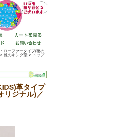
45：ローファータイプ(靴の
 >
靴のキング堂
>
トップ
IDS)革タイプ
オリジナル)／