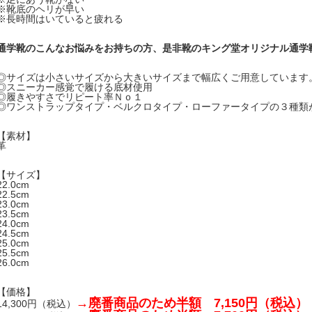
※靴底のヘリが早い
※長時間はいていると疲れる
通学靴のこんなお悩みをお持ちの方、是非靴のキング堂オリジナル通学
◎サイズは小さいサイズから大きいサイズまで幅広くご用意しています
◎スニーカー感覚で履ける底材使用
◎履きやすさでリピート率Ｎｏ１
◎ワンストラップタイプ・ベルクロタイプ・ローファータイプの３種類
【素材】
革
【サイズ】
22.0cm
22.5cm
23.0cm
23.5cm
24.0cm
24.5cm
25.0cm
25.5cm
26.0cm
【価格】
→廃番商品のため半額 7,150円（税込）
14,300円（税込）