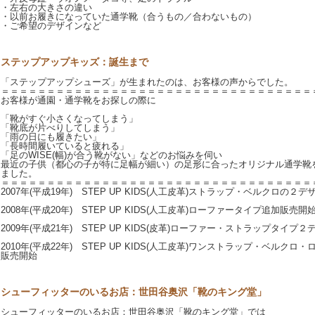
・左右の大きさの違い
・以前お履きになっていた通学靴（合うもの／合わないもの）
・ご希望のデザインなど
ステップアップキッズ：誕生まで
「ステップアップシューズ」が生まれたのは、お客様の声からでした。
＝＝＝＝＝＝＝＝＝＝＝＝＝＝＝＝＝＝＝＝＝＝＝＝＝＝＝＝＝＝＝＝＝＝
お客様が通園・通学靴をお探しの際に
「靴がすぐ小さくなってしまう」
「靴底が片べりしてしまう」
「雨の日にも履きたい」
「長時間履いていると疲れる」
「足のWISE(幅)が合う靴がない」などのお悩みを伺い
最近の子供（都心の子が特に足幅が細い）の足形に合ったオリジナル通学靴
ました。
＝＝＝＝＝＝＝＝＝＝＝＝＝＝＝＝＝＝＝＝＝＝＝＝＝＝＝＝＝＝＝＝＝＝
2007年(平成19年) STEP UP KIDS(人工皮革)ストラップ・ベルクロの２
2008年(平成20年) STEP UP KIDS(人工皮革)ローファータイプ追加販売開
2009年(平成21年) STEP UP KIDS(皮革)ローファー・ストラップタイ
2010年(平成22年) STEP UP KIDS(人工皮革)ワンストラップ・ベルク
販売開始
シューフィッターのいるお店：世田谷奥沢「靴のキング堂」
シューフィッターのいるお店：世田谷奥沢「靴のキング堂」では