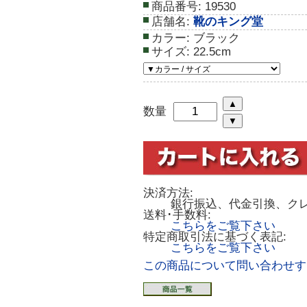
商品番号:
19530
店舗名:
靴のキング堂
カラー:
ブラック
サイズ:
22.5cm
数量
決済方法:
銀行振込、代金引換、ク
送料･手数料:
こちらをご覧下さい
特定商取引法に基づく表記:
こちらをご覧下さい
この商品について問い合わせす