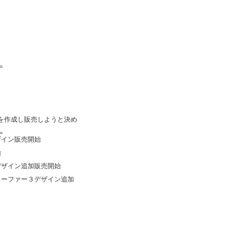
＝
を作成し販売しようと決め
＝
デザイン販売開始
始
プ２デザイン追加販売開始
ロ・ローファー３デザイン追加