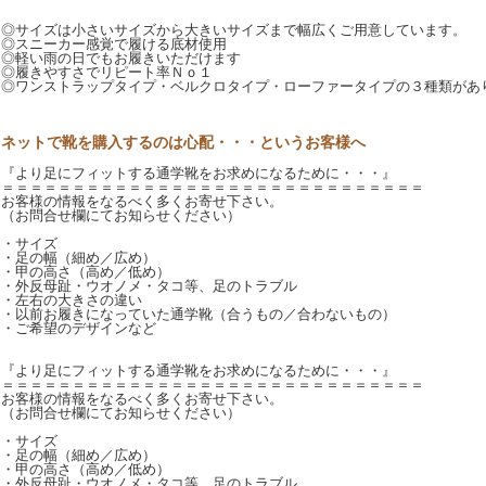
◎サイズは小さいサイズから大きいサイズまで幅広くご用意しています。
◎スニーカー感覚で履ける底材使用
◎軽い雨の日でもお履きいただけます
◎履きやすさでリピート率Ｎｏ１
◎ワンストラップタイプ・ベルクロタイプ・ローファータイプの３種類があ
ネットで靴を購入するのは心配・・・というお客様へ
『より足にフィットする通学靴をお求めになるために・・・』
＝＝＝＝＝＝＝＝＝＝＝＝＝＝＝＝＝＝＝＝＝＝＝＝＝＝＝＝＝＝
お客様の情報をなるべく多くお寄せ下さい。
（お問合せ欄にてお知らせください）
・サイズ
・足の幅（細め／広め）
・甲の高さ（高め／低め）
・外反母趾・ウオノメ・タコ等、足のトラブル
・左右の大きさの違い
・以前お履きになっていた通学靴（合うもの／合わないもの）
・ご希望のデザインなど
『より足にフィットする通学靴をお求めになるために・・・』
＝＝＝＝＝＝＝＝＝＝＝＝＝＝＝＝＝＝＝＝＝＝＝＝＝＝＝＝＝＝
お客様の情報をなるべく多くお寄せ下さい。
（お問合せ欄にてお知らせください）
・サイズ
・足の幅（細め／広め）
・甲の高さ（高め／低め）
・外反母趾・ウオノメ・タコ等、足のトラブル