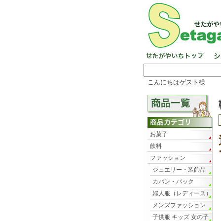
こんにちはゲスト様
お菓子
飲料
ファッション
ジュエリー・装飾品
カバン・バック
婦人服（レディース）
メンズファッション
子供服 キッズ 女の子