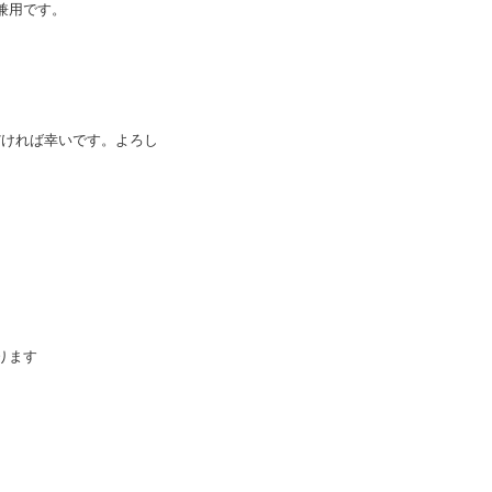
兼用です。
だければ幸いです。よろし
ります