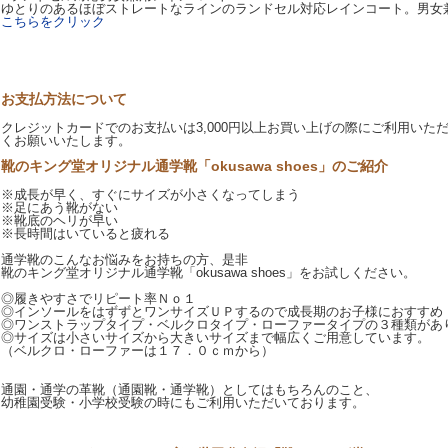
ゆとりのあるほぼストレートなラインのランドセル対応レインコート。男女
こちらをクリック
お支払方法について
クレジットカードでのお支払いは3,000円以上お買い上げの際にご利用いた
くお願いいたします。
靴のキング堂オリジナル通学靴「okusawa shoes」のご紹介
※成長が早く、すぐにサイズが小さくなってしまう
※足にあう靴がない
※靴底のヘリが早い
※長時間はいていると疲れる
通学靴のこんなお悩みをお持ちの方、是非
靴のキング堂オリジナル通学靴「okusawa shoes」をお試しください。
◎履きやすさでリピート率Ｎｏ１
◎インソールをはずずとワンサイズＵＰするので成長期のお子様におすすめ
◎ワンストラップタイプ・ベルクロタイプ・ローファータイプの３種類があ
◎サイズは小さいサイズから大きいサイズまで幅広くご用意しています。
（ベルクロ・ローファーは１７．０ｃｍから）
通園・通学の革靴（通園靴・通学靴）としてはもちろんのこと、
幼稚園受験・小学校受験の時にもご利用いただいております。