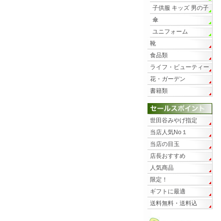
子供服 キッズ 男の子
傘
ユニフォーム
靴
食品類
ライフ・ビューティー
花・ガーデン
書籍類
世田谷みやげ指定
当店人気No１
当店の目玉
店長おすすめ
人気商品
限定！
ギフトに最適
送料無料・送料込