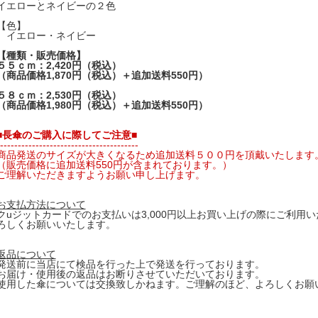
イエローとネイビーの２色
【色】
イエロー・ネイビー
【種類・販売価格】
５５ｃｍ：2,420円（税込）
（商品価格1,870円（税込）＋追加送料550円）
５８ｃｍ：2,530円（税込）
（商品価格1,980円（税込）＋追加送料550円）
■長傘のご購入に際してご注意■
---------------------------------------
商品発送のサイズが大きくなるため追加送料５００円を頂戴いたします
（販売価格に追加送料550円が含まれております。）
ご理解いただきますようお願い申し上げます。
お支払方法について
クuジットカードでのお支払いは3,000円以上お買い上げの際にご利用
ろしくお願いいたします。
返品について
発送前に当店にて検品を行った上で発送を行っております。
お届け・使用後の返品はお断りさせていただいております。
使用した傘については交換致しかねます。ご理解のほど、よろしくお願