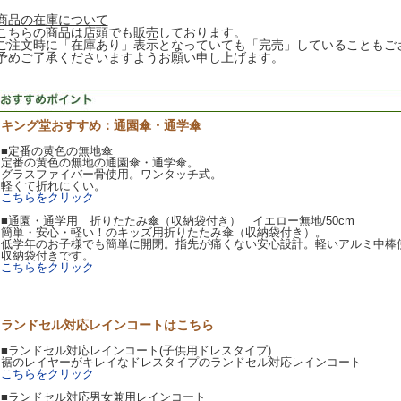
商品の在庫について
こちらの商品は店頭でも販売しております。
ご注文時に「在庫あり」表示となっていても「完売」していることもご
予めご了承くださいますようお願い申し上げます。
キング堂おすすめ：通園傘・通学傘
■定番の黄色の無地傘
定番の黄色の無地の通園傘・通学傘。
グラスファイバー骨使用。ワンタッチ式。
軽くて折れにくい。
こちらをクリック
■通園・通学用 折りたたみ傘（収納袋付き） イエロー無地/50cm
簡単・安心・軽い！のキッズ用折りたたみ傘（収納袋付き）。
低学年のお子様でも簡単に開閉。指先が痛くない安心設計。軽いアルミ中棒
収納袋付きです。
こちらをクリック
ランドセル対応レインコートはこちら
■ランドセル対応レインコート(子供用ドレスタイプ)
裾のレイヤーがキレイなドレスタイプのランドセル対応レインコート
こちらをクリック
■ランドセル対応男女兼用レインコート