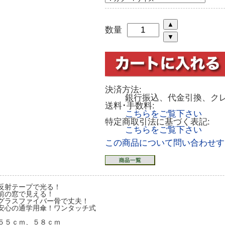
数量
決済方法:
銀行振込、代金引換、ク
送料･手数料:
こちらをご覧下さい
特定商取引法に基づく表記:
こちらをご覧下さい
この商品について問い合わせす
反射テープで光る！
前の窓で見える！
グラスファイバー骨で丈夫！
安心の通学用傘！ワンタッチ式
５５ｃｍ、５８ｃｍ