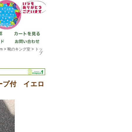
m >
靴のキング堂
>
トッ
プ
ープ付 イエロ