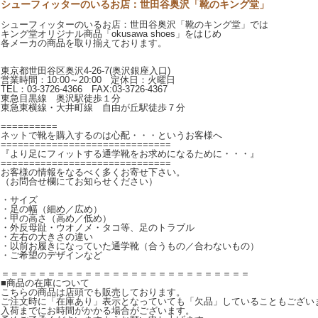
シューフィッターのいるお店：世田谷奥沢「靴のキング堂」
シューフィッターのいるお店：世田谷奥沢「靴のキング堂」では
キング堂オリジナル商品「okusawa shoes」をはじめ
各メーカの商品を取り揃えております。
東京都世田谷区奥沢4-26-7(奥沢銀座入口)
営業時間：10:00～20:00 定休日：火曜日
TEL：03-3726-4366 FAX:03-3726-4367
東急目黒線 奥沢駅徒歩１分
東急東横線・大井町線 自由が丘駅徒歩７分
==========
ネットで靴を購入するのは心配・・・というお客様へ
==============================
『より足にフィットする通学靴をお求めになるために・・・』
==============================
お客様の情報をなるべく多くお寄せ下さい。
（お問合せ欄にてお知らせください）
・サイズ
・足の幅（細め／広め）
・甲の高さ（高め／低め）
・外反母趾・ウオノメ・タコ等、足のトラブル
・左右の大きさの違い
・以前お履きになっていた通学靴（合うもの／合わないもの）
・ご希望のデザインなど
＝＝＝＝＝＝＝＝＝＝＝＝＝＝＝＝＝＝＝＝＝＝＝＝＝＝＝
■商品の在庫について
こちらの商品は店頭でも販売しております。
ご注文時に「在庫あり」表示となっていても「欠品」していることもござい
入荷までにお時間がかかる場合がございます。