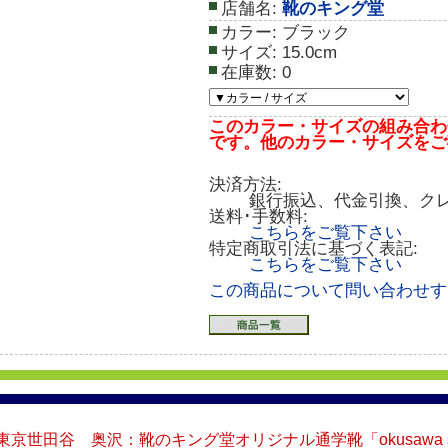
店舗名:
靴のキング堂
カラー:
ブラック
サイズ:
15.0cm
在庫数:
0
このカラー・サイズの組み合わ
です。他のカラー・サイズをご
決済方法:
銀行振込、代金引換、ク
送料･手数料:
こちらをご覧下さい
特定商取引法に基づく表記:
こちらをご覧下さい
この商品について問い合わせす
東京世田谷 奥沢：靴のキング堂オリジナル通学靴「okusawa shoe