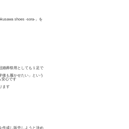
shoes -sora-」を
冠婚葬祭用としても１足で
学後も履かせたい」という
なら安心です
ります
を作成し販売しようと決め