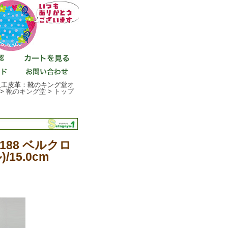
イプ(人工皮革：靴のキング堂オ
 >
靴のキング堂
>
トップ
2188 ベルクロ
5.0cm