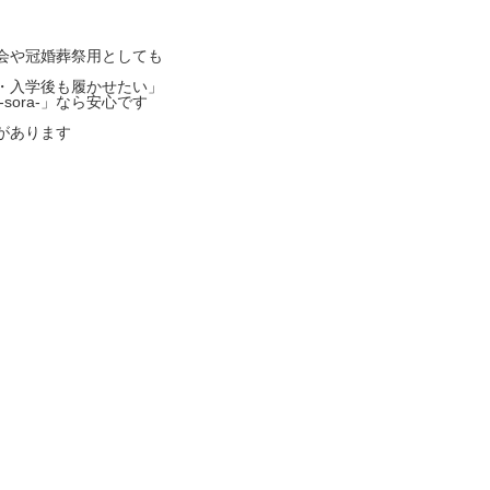
。
会や冠婚葬祭用としても
・入学後も履かせたい」
sora-」なら安心です
があります