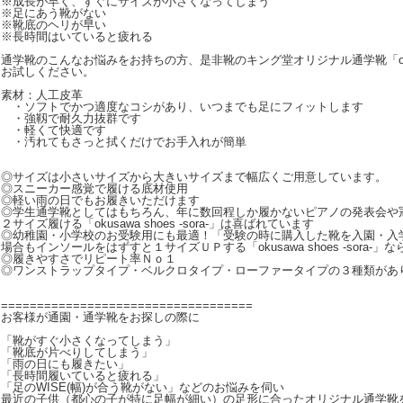
※成長が早く、すぐにサイズが小さくなってしまう
※足にあう靴がない
※靴底のヘリが早い
※長時間はいていると疲れる
通学靴のこんなお悩みをお持ちの方、是非靴のキング堂オリジナル通学靴「okusawa 
お試しください。
素材：人工皮革
・ソフトでかつ適度なコシがあり、いつまでも足にフィットします
・強靱で耐久力抜群です
・軽くて快適です
・汚れてもさっと拭くだけでお手入れが簡単
◎サイズは小さいサイズから大きいサイズまで幅広くご用意しています。
◎スニーカー感覚で履ける底材使用
◎軽い雨の日でもお履きいただけます
◎学生通学靴としてはもちろん、年に数回程しか履かないピアノの発表会や
２サイズ履ける「okusawa shoes -sora-」は喜ばれています
◎幼稚園・小学校のお受験用にも最適！「受験の時に購入した靴を入園・入
場合もインソールをはずすと１サイズＵＰする「okusawa shoes -sora-」
◎履きやすさでリピート率Ｎｏ１
◎ワンストラップタイプ・ベルクロタイプ・ローファータイプの３種類があ
===================================
お客様が通園・通学靴をお探しの際に
「靴がすぐ小さくなってしまう」
「靴底が片べりしてしまう」
「雨の日にも履きたい」
「長時間履いていると疲れる」
「足のWISE(幅)が合う靴がない」などのお悩みを伺い
最近の子供（都心の子が特に足幅が細い）の足形に合ったオリジナル通学靴