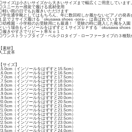
◎サイズは小さいサイズから大きいサイズまで幅広くご用意しています
◎スニーカー感覚で履ける底材使用
◎軽い雨の日でもお履きいただけます
◎学生通学靴としてはもちろん、年に数回程しか履かないピアノの発表
１足で２サイズ履ける「okusawa shoes -sora-」は喜ばれています
◎幼稚園・小学校のお受験用にも最適！「受験の時に購入した靴を入園
という場合もインソールをはずすと１サイズＵＰする「okusawa shoes -
◎履きやすさでリピート率Ｎｏ１
◎ワンストラップタイプ・ベルクロタイプ・ローファータイプの３種類
【素材】
人工皮革
【サイズ】
15.0cm（インソールをはずすと15.5cm）
16.0cm（インソールをはずすと16.5cm）
17.0cm（インソールをはずすと17.5cm）
17.5cm（インソールをはずすと18.0cm）
18.0cm（インソールをはずすと18.5cm）
18.5cm（インソールをはずすと19.0cm）
19.0cm（インソールをはずすと19.5cm）
19.5cm（インソールをはずすと20.0cm）
20.0cm（インソールをはずすと20.5cm）
20.5cm（インソールをはずすと21.0cm）
21.0cm（インソールをはずすと21.5cm）
21.5cm（インソールをはずすと22.0cm）
22.0cm（インソールをはずすと22.5cm）
22.5cm（インソールをはずすと23.0cm）
23.0cm（インソールをはずすと23.5cm）
23.5cm（インソールをはずすと24.0cm）