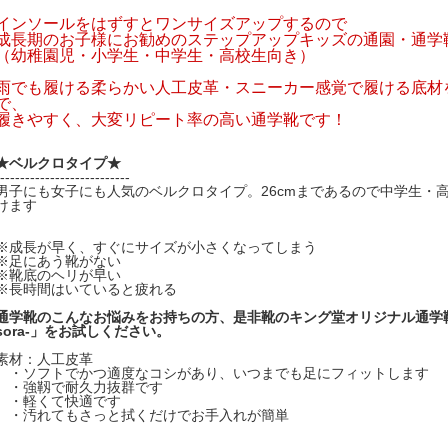
インソールをはずすとワンサイズアップするので
成長期のお子様にお勧めのステップアップキッズの通園・通学
（幼稚園児・小学生・中学生・高校生向き）
雨でも履ける柔らかい人工皮革・スニーカー感覚で履ける底材
で、
履きやすく、大変リピート率の高い通学靴です！
★ベルクロタイプ★
--------------------------
男子にも女子にも人気のベルクロタイプ。26cmまであるので中学生・
けます
※成長が早く、すぐにサイズが小さくなってしまう
※足にあう靴がない
※靴底のヘリが早い
※長時間はいていると疲れる
通学靴のこんなお悩みをお持ちの方、是非靴のキング堂オリジナル通学靴「oku
sora-」をお試しください。
素材：人工皮革
・ソフトでかつ適度なコシがあり、いつまでも足にフィットします
・強靱で耐久力抜群です
・軽くて快適です
・汚れてもさっと拭くだけでお手入れが簡単