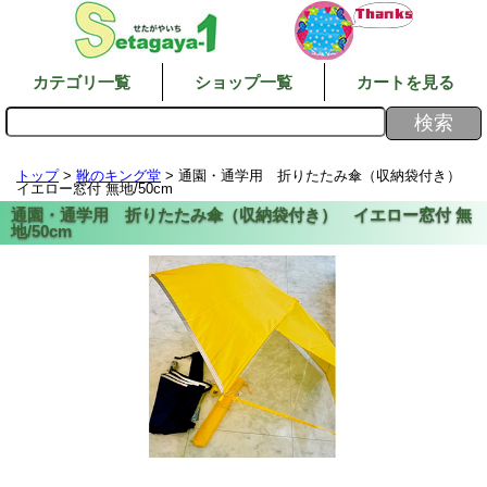
カテゴリ一覧
ショップ一覧
カートを見る
トップ
>
靴のキング堂
> 通園・通学用 折りたたみ傘（収納袋付き）
イエロー窓付 無地/50cm