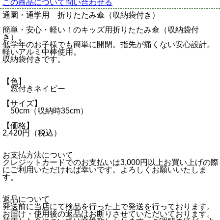
この商品について問い合わせる
通園・通学用 折りたたみ傘（収納袋付き）
簡単・安心・軽い！のキッズ用折りたたみ傘（収納袋付
き）。
低学年のお子様でも簡単に開閉。指先が痛くない安心設計。
軽いアルミ中棒使用。
収納袋付きです。
【色】
窓付きネイビー
【サイズ】
50cm（収納時35cm）
【価格】
2,420円（税込）
お支払方法について
クレジットカードでのお支払いは3,000円以上お買い上げの際
にご利用いただければ幸いです。よろしくお願いいたしま
す。
返品について
発送前に当店にて検品を行った上で発送を行っております。
お届け・使用後の返品はお断りさせていただいております。