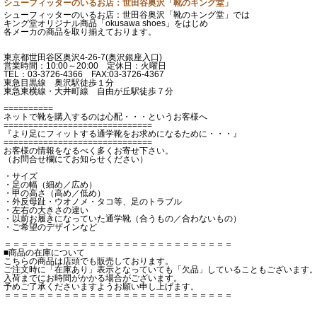
シューフィッターのいるお店：世田谷奥沢「靴のキング堂」
シューフィッターのいるお店：世田谷奥沢「靴のキング堂」では
キング堂オリジナル商品「okusawa shoes」をはじめ
各メーカの商品を取り揃えております。
東京都世田谷区奥沢4-26-7(奥沢銀座入口)
営業時間：10:00～20:00 定休日：火曜日
TEL：03-3726-4366 FAX:03-3726-4367
東急目黒線 奥沢駅徒歩１分
東急東横線・大井町線 自由が丘駅徒歩７分
==========
ネットで靴を購入するのは心配・・・というお客様へ
==============================
『より足にフィットする通学靴をお求めになるために・・・』
==============================
お客様の情報をなるべく多くお寄せ下さい。
（お問合せ欄にてお知らせください）
・サイズ
・足の幅（細め／広め）
・甲の高さ（高め／低め）
・外反母趾・ウオノメ・タコ等、足のトラブル
・左右の大きさの違い
・以前お履きになっていた通学靴（合うもの／合わないもの）
・ご希望のデザインなど
＝＝＝＝＝＝＝＝＝＝＝＝＝＝＝＝＝＝＝＝＝＝＝＝＝＝＝
■商品の在庫について
こちらの商品は店頭でも販売しております。
ご注文時に「在庫あり」表示となっていても「欠品」していることもございます
入荷までにお時間がかかる場合がございます。
予めご了承くださいますようお願い申し上げます。
＝＝＝＝＝＝＝＝＝＝＝＝＝＝＝＝＝＝＝＝＝＝＝＝＝＝＝