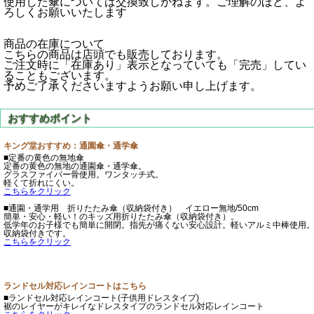
使用した傘については交換致しかねます。ご理解のほど、よ
ろしくお願いいたします
商品の在庫について
こちらの商品は店頭でも販売しております。
ご注文時に「在庫あり」表示となっていても「完売」してい
ることもございます。
予めご了承くださいますようお願い申し上げます。
キング堂おすすめ：通園傘・通学傘
■定番の黄色の無地傘
定番の黄色の無地の通園傘・通学傘。
グラスファイバー骨使用。ワンタッチ式。
軽くて折れにくい。
こちらをクリック
■通園・通学用 折りたたみ傘（収納袋付き） イエロー無地/50cm
簡単・安心・軽い！のキッズ用折りたたみ傘（収納袋付き）。
低学年のお子様でも簡単に開閉。指先が痛くない安心設計。軽いアルミ中棒使用
収納袋付きです。
こちらをクリック
ランドセル対応レインコートはこちら
■ランドセル対応レインコート(子供用ドレスタイプ)
裾のレイヤーがキレイなドレスタイプのランドセル対応レインコート