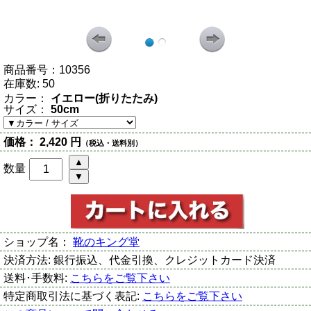
商品番号：
10356
在庫数:
50
カラー：
イエロー(折りたたみ)
サイズ：
50cm
価格：
2,420 円
（税込・送料別）
数量
ショップ名：
靴のキング堂
決済方法:
銀行振込、代金引換、クレジットカード決済
送料･手数料:
こちらをご覧下さい
特定商取引法に基づく表記:
こちらをご覧下さい