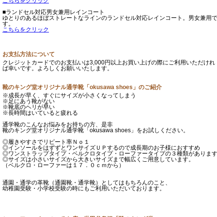
こちらをクリック
■ランドセル対応男女兼用レインコート
ゆとりのあるほぼストレートなラインのランドセル対応レインコート。男女兼用
す。
こちらをクリック
お支払方法について
クレジットカードでのお支払いは3,000円以上お買い上げの際にご利用いただけれ
ば幸いです。よろしくお願いいたします。
靴のキング堂オリジナル通学靴「okusawa shoes」のご紹介
※成長が早く、すぐにサイズが小さくなってしまう
※足にあう靴がない
※靴底のヘリが早い
※長時間はいていると疲れる
通学靴のこんなお悩みをお持ちの方、是非
靴のキング堂オリジナル通学靴「okusawa shoes」をお試しください。
◎履きやすさでリピート率Ｎｏ１
◎インソールをはずずとワンサイズＵＰするので成長期のお子様におすすめ
◎ワンストラップタイプ・ベルクロタイプ・ローファータイプの３種類がありま
◎サイズは小さいサイズから大きいサイズまで幅広くご用意しています。
（ベルクロ・ローファーは１７．０ｃｍから）
通園・通学の革靴（通園靴・通学靴）としてはもちろんのこと、
幼稚園受験・小学校受験の時にもご利用いただいております。