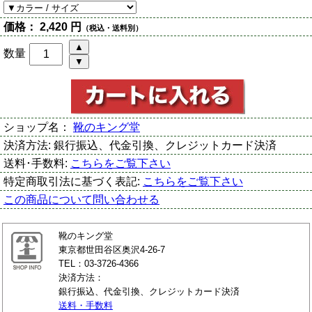
価格：
2,420 円
（税込・送料別）
数量
ショップ名：
靴のキング堂
決済方法:
銀行振込、代金引換、クレジットカード決済
送料･手数料:
こちらをご覧下さい
特定商取引法に基づく表記:
こちらをご覧下さい
この商品について問い合わせる
靴のキング堂
東京都世田谷区奥沢4-26-7
TEL：03-3726-4366
決済方法：
銀行振込、代金引換、クレジットカード決済
送料・手数料