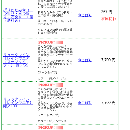
石突が取れてしまった・壊
れてしまった・色を変えた
い等でご活用ください！
折りたたみ傘（二
267 円
折りたたみ傘（二つ折り・
つ折り・三つ折
傘こばり
三つ折り）用石突き
り）石突き １個
在庫切れ
（送料込）
茶・白・こげ茶・黒・シル
バーの５色
クロネコＤＭ便でお届け致
します(送料含)
こんなの欲しかった！
リュックを背負ったまま着
用できる自転車通学や通勤
リュックレイン
に最適なレインウエアーで
【レインウエア
す。
7,700 円
傘こばり
柔らかくしなやかで、今ま
（スーツタイ
でにない着心地のいいレイ
プ）】 紺／SS
ンウエアです。
(スーツタイプ)
カラー：紺／ベージュ
こんなの欲しかった！
リュックを背負ったまま着
用できる自転車通学や通勤
に最適なレインウエアーで
リュックレイン
す。
【レインウエア】
7,700 円
傘こばり
柔らかくしなやかで、今ま
紺／100
でにない着心地のいいレイ
ンウエアです。
（コートタイプ）
カラー：紺／ベージュ