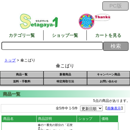
カテゴリ一覧
ショップ一覧
カートを見る
トップ
> 傘こばり
傘こばり
商品一覧
新着商品
キャンペーン商品
送料・手数料
特定商取引法
お問い合わせ
5点の商品があります。
全5件中 1-5件
【
画像表示
】
商品名
商品説明
ショップ
価格
傘の一番先の部分の「石突
き」