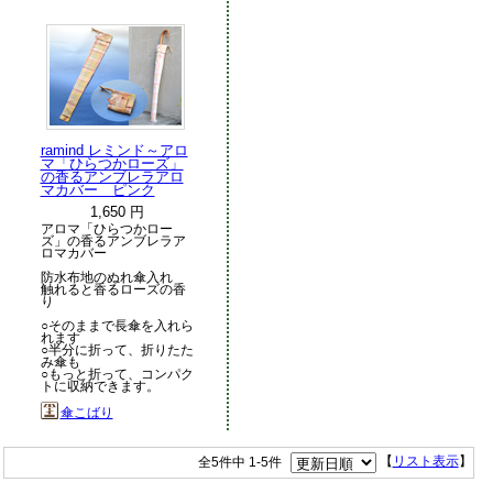
ramind レミンド～アロ
マ「ひらつかローズ」
の香るアンブレラアロ
マカバー ピンク
1,650 円
アロマ「ひらつかロー
ズ」の香るアンブレラア
ロマカバー
防水布地のぬれ傘入れ
触れると香るローズの香
り
○そのままで長傘を入れら
れます
○半分に折って、折りたた
み傘も
○もっと折って、コンパク
トに収納できます。
傘こばり
全5件中 1-5件
【
リスト表示
】