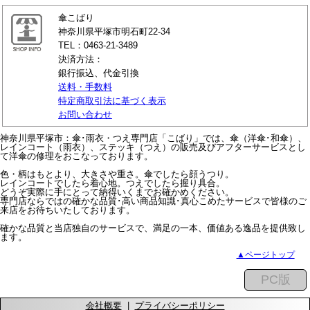
傘こばり
神奈川県平塚市明石町22-34
TEL：0463-21-3489
決済方法：
銀行振込、代金引換
送料・手数料
特定商取引法に基づく表示
お問い合わせ
神奈川県平塚市：傘･雨衣・つえ専門店「こばり」では、傘（洋傘･和傘）、
レインコート（雨衣）、ステッキ（つえ）の販売及びアフターサービスとし
て洋傘の修理をおこなっております。
色・柄はもとより、大きさや重さ。傘でしたら顔うつり。
レインコートでしたら着心地。つえでしたら握り具合。
どうぞ実際に手にとって納得いくまでお確かめください。
専門店ならではの確かな品質･高い商品知識･真心こめたサービスで皆様のご
来店をお待ちいたしております。
確かな品質と当店独自のサービスで、満足の一本、価値ある逸品を提供致し
ます。
▲ページトップ
会社概要
|
プライバシーポリシー