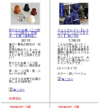
折りたたみ傘（二つ折
リュックレイン【レイ
り・三つ折り）石突
ンウエア（スーツタイ
き １個（送料込）
プ）】 紺／SS
267 円
7,700 円
傘の一番先の部分の「石
こんなの欲しかった！
突き」
リュックを背負ったまま
石突が取れてしまった・
着用できる自転車通学や
壊れてしまった・色を変
通勤に最適なレインウエ
えたい等でご活用くださ
アーです。
い！
柔らかくしなやかで、今
までにない着心地のいい
折りたたみ傘（二つ折
レインウエアです。
り・三つ折り）用石突き
(スーツタイプ)
茶・白・こげ茶・黒・シ
ルバーの５色
カラー：紺／ベージュ
クロネコＤＭ便でお届け
傘こばり
致します(送料含)
傘こばり
在庫切れ