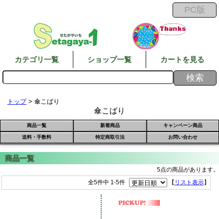
カテゴリ一覧
ショップ一覧
カートを見る
トップ
> 傘こばり
傘こばり
商品一覧
新着商品
キャンペーン商品
送料・手数料
特定商取引法
お問い合わせ
5点の商品があります。
全5件中 1-5件
【
リスト表示
】