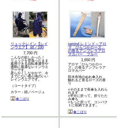
リュックレイン【レイ
ramind レミンド～アロ
ンウエア】 紺／100
マ「ひらつかローズ」
の香るアンブレラアロ
7,700 円
マカバー ブルー
こんなの欲しかった！
1,650 円
リュックを背負ったまま
着用できる自転車通学や
アロマ「ひらつかロー
通勤に最適なレインウエ
ズ」の香るアンブレラア
アーです。
ロマカバー
柔らかくしなやかで、今
までにない着心地のいい
防水布地のぬれ傘入れ
レインウエアです。
触れると香るローズの香
り
（コートタイプ）
○そのままで長傘を入れら
カラー：紺／ベージュ
れます
○半分に折って、折りたた
傘こばり
み傘も
○もっと折って、コンパク
トに収納できます。
傘こばり