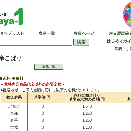
送料・手
傘こばり
■ 業務内容商品代金以外の必要金額 ■
●配送地域・ご購入金額に応じて以下の送料がかかります。
商品金額合計が
都道府県
基準値(円)
基準値未満の送料(円)
基
北海道
0
1,640
青森
0
1,250
岩手
0
1,250
宮城
0
1,130