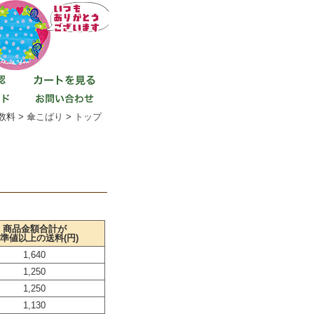
数料 >
傘こばり
>
トップ
商品金額合計が
準値以上の送料(円)
1,640
1,250
1,250
1,130