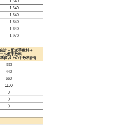
1,640
1,640
1,640
1,640
1,640
1,970
合計＋配送手数料＋
ール便手数料
準値以上の手数料(円)
330
440
660
1100
0
0
0