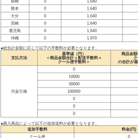
長崎
0
1,640
熊本
0
1,640
大分
0
1,640
宮崎
0
1,640
鹿児島
0
1,640
沖縄
0
1,970
●総合計金額に応じて以下の手数料が必要となります。
基準値（円）
商品金額
支払方法
＜商品金額合計＋配送手数料＋
ク
クール便手数料＞
の合計が基
0
10000
30000
代金引換
100000
0
0
0
●購入商品によって以下の追加送料が必要となります。
追加手数料
料金(円)
クール便
0