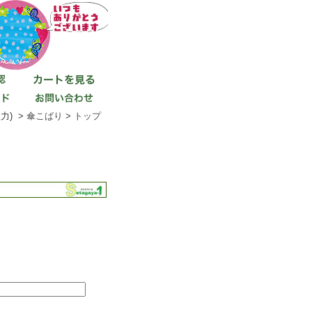
力) >
傘こばり
>
トップ