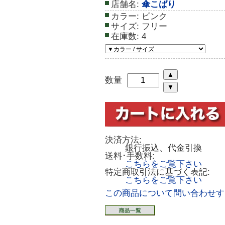
店舗名:
傘こばり
カラー:
ピンク
サイズ:
フリー
在庫数:
4
数量
決済方法:
銀行振込、代金引換
送料･手数料:
こちらをご覧下さい
特定商取引法に基づく表記:
こちらをご覧下さい
この商品について問い合わせす