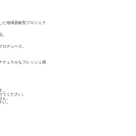
した地域貢献型プロジェク
品。
プロデュース。
ナチュラルなフレッシュ感
す。
けてください。
せん。
さい。