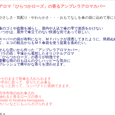
アロマ「ひらつかローズ」の香るアンブレラアロマカバー
やさしさ・気配り・やわらかさ・・・おもてなしを傘の袋に込めて形に
傘のゴミや盗難を減らし、屋内や人込で傘の雫で迷惑をかけない
いつかは、屋外で傘立てのない快適な街であって欲しい。
スーパーの袋が有料になり、ＭＹバックが浸透してきたように、簡易ぬ
く、エコの観点からもＭＹ傘袋を使う提案を進めたい。
そんな思いから作った「アンブレラアロマカバー」
バラの街：平塚から着想したオリジナルアロマ
「ひらつかローズ」の香りが特徴です。
憂鬱な雨の日もほんの少しハッピーな気分に
フレッシュで爽やかな香りを漂わせます。
○そのままで長傘を入れられます
○半分に折って、折りたたみ傘も
○もっと折って、コンパクトに収納できます。
防水布地のぬれ傘入れ
触れると香るローズの香り
made in hiratuka-kanagawa
カバンなどにもぶらさげられます
長さ