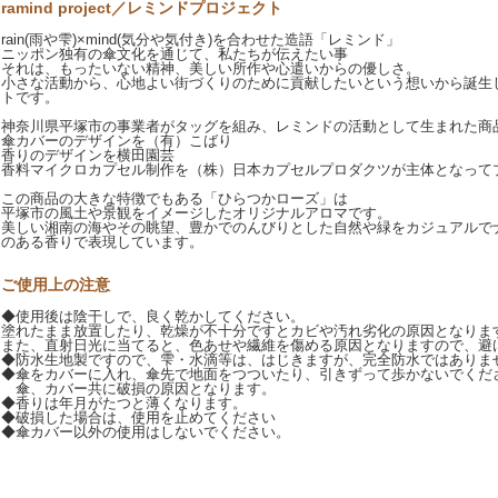
ramind project／レミンドプロジェクト
rain(雨や雫)×mind(気分や気付き)を合わせた造語「レミンド」
ニッポン独有の傘文化を通じて、私たちが伝えたい事
それは、もったいない精神、美しい所作や心遣いからの優しさ。
小さな活動から、心地よい街づくりのために貢献したいという想いから誕生
トです。
神奈川県平塚市の事業者がタッグを組み、レミンドの活動として生まれた商
傘カバーのデザインを（有）こばり
香りのデザインを横田園芸
香料マイクロカプセル制作を（株）日本カプセルプロダクツが主体となって
この商品の大きな特徴でもある「ひらつかローズ」は
平塚市の風土や景観をイメージしたオリジナルアロマです。
美しい湘南の海やその眺望、豊かでのんびりとした自然や緑をカジュアルで
のある香りで表現しています。
ご使用上の注意
◆使用後は陰干しで、良く乾かしてください。
塗れたまま放置したり、乾燥が不十分ですとカビや汚れ劣化の原因となりま
また、直射日光に当てると、色あせや繊維を傷める原因となりますので、避
◆防水生地製ですので、雫・水滴等は、はじきますが、完全防水ではありま
◆傘をカバーに入れ、傘先で地面をつついたり、引きずって歩かないでくだ
傘、カバー共に破損の原因となります。
◆香りは年月がたつと薄くなります。
◆破損した場合は、使用を止めてください
◆傘カバー以外の使用はしないでください。