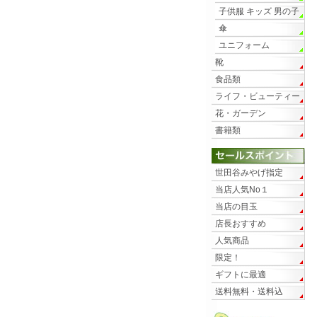
子供服 キッズ 男の子
傘
ユニフォーム
靴
食品類
ライフ・ビューティー
花・ガーデン
書籍類
世田谷みやげ指定
当店人気No１
当店の目玉
店長おすすめ
人気商品
限定！
ギフトに最適
送料無料・送料込