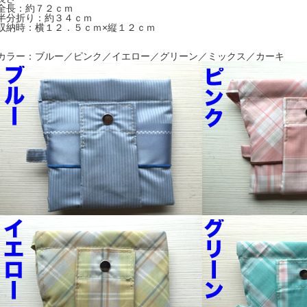
全長：約７２ｃｍ
半分折り：約３４ｃｍ
収納時：横１２．５ｃｍ×縦１２ｃｍ
カラー：ブルー／ピンク／イエロー／グリーン／ミックス／カーキ