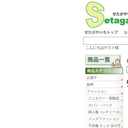
こんにちはゲスト様
お菓子
飲料
ファッション
ジュエリー・装飾品
カバン・バック
婦人服（レディース）
メンズファッション
子供服 キッズ 女の子