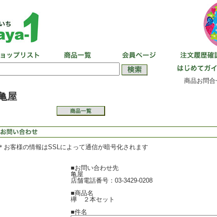
商品お問合せ
亀屋
＊お客様の情報はSSLによって通信が暗号化されます
■お問い合わせ先
亀屋
店舗電話番号：03-3429-0208
■商品名
欅 ２本セット
■件名