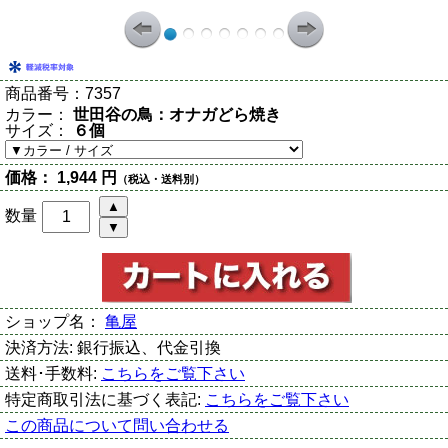
商品番号：
7357
カラー：
世田谷の鳥：オナガどら焼き
サイズ：
６個
価格：
1,944 円
（税込・送料別）
数量
ショップ名：
亀屋
決済方法:
銀行振込、代金引換
送料･手数料:
こちらをご覧下さい
特定商取引法に基づく表記:
こちらをご覧下さい
この商品について問い合わせる