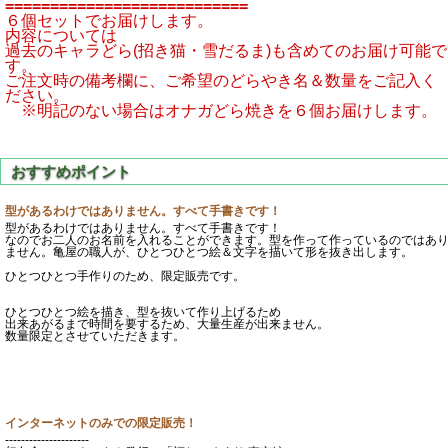
===========================
６個セットでお届けします。
内容については
過去のキャラどら(招き猫・雪だるま)も含めてのお届け可能で
す。
ご注文時の備考欄に、ご希望のどらやき名＆数量をご記入く
ださい。
※明記のない場合はオナガどら焼きを６個お届けします。
型があるわけではありません。すべて手書きです！
型があるわけではありません。すべて手書きです！
なのでお二人のお名前を入れることができます。型を作って作っているのではあ
ません。亀屋の職人が、ひとつひとつ絵＆文字を描いて形を抜き出します。
ひとつひとつ手作りのため、限定販売です。
ひとつひとつ絵を描き、型を抜いて作り上げるため
出来あがるまで時間を要するため、大量生産が出来ません。
数量限定とさせていただきます。
インターネットのみでの限定販売！
---------------------