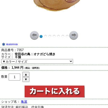
商品番号：
7357
カラー：
世田谷の鳥：オナガどら焼き
サイズ：
６個
価格：
1,944 円
（税込・送料別）
数量
ショップ名：
亀屋
決済方法:
銀行振込、代金引換