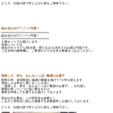
どうぞ、伝統の技で作り上げた味をご賞味下さい。
組み合わせ(アソート)可能！
===========================
組み合わせ(アソート)可能！
===========================
６個セットでお届けします。
内容については
過去のキャラどら(招き猫・雪だるま)も含めてのお届け可能です。
ご注文時の備考欄に、ご希望のどらやき名＆数量をご記入ください。
美味しさ、幸せ、みんないっぱい亀屋のお菓子
昭和13年、経堂駅前に龜屋の暖簾を掲げて7０年を迎えます。
美味しさは幸せに通じることを信じ、
「美味しさ、幸せ、みんないっぱい亀屋のお菓子。」を社是に
開業以来こつこつと技に磨きをかけ、
素材を吟味してお菓子をお届けしております。
現在は代を重ね、この世田谷を故郷とし、
ふるさと世田谷に因んだ御菓子を多数創作しお届けしております。
どうぞ、伝統の技で作り上げた味をご賞味下さい。