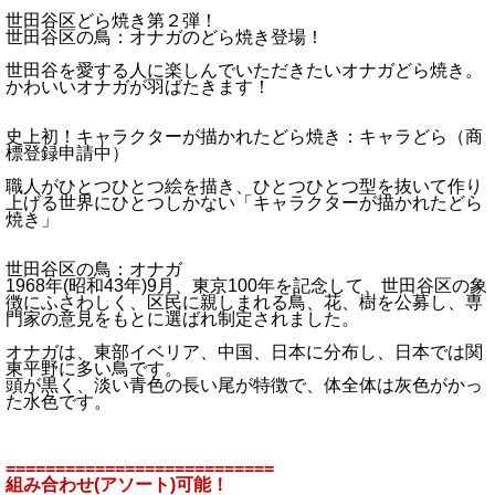
世田谷区どら焼き第２弾！
世田谷区の鳥：オナガのどら焼き登場！
世田谷を愛する人に楽しんでいただきたいオナガどら焼き。
かわいいオナガが羽ばたきます！
史上初！キャラクターが描かれたどら焼き：キャラどら（商
標登録申請中）
職人がひとつひとつ絵を描き、ひとつひとつ型を抜いて作り
上げる世界にひとつしかない「キャラクターが描かれたどら
焼き」
世田谷区の鳥：オナガ
1968年(昭和43年)9月、東京100年を記念して、世田谷区の象
徴にふさわしく、区民に親しまれる鳥、花、樹を公募し、専
門家の意見をもとに選ばれ制定されました。
オナガは、東部イベリア、中国、日本に分布し、日本では関
東平野に多い鳥です。
頭が黒く、淡い青色の長い尾が特徴で、体全体は灰色がかっ
た水色です。
===========================
組み合わせ(アソート)可能！