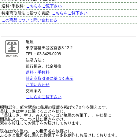
送料･手数料:
こちらをご覧下さい
特定商取引法に基づく表記:
こちらをご覧下さい
この商品について問い合わせる
亀屋
東京都世田谷区宮坂3-12-2
TEL：03-3429-0208
決済方法：
銀行振込、代金引換
送料・手数料
特定商取引法に基づく表示
お問い合わせ
交通案内:
こちらをご覧下さい
昭和13年、経堂駅前に龜屋の暖簾を掲げて7０年を迎えます。
美味しさは幸せに通じることを信じ、
「美味しさ、幸せ、みんないっぱい亀屋のお菓子。」を社是に
開業以来こつこつと技に磨きをかけ、
素材を吟味してお菓子をお届けしております。
現在は代を重ね、この世田谷を故郷とし、
ふるさと世田谷に因んだ御菓子を多数創作しお届けしております。