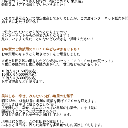
幻冬舎コミックスさん発行の「福ねこめぐり 東京編」
豪徳寺エリアで掲載していただきました！
---------------------
いままで展示会などで限定生産しておりましたが、この度インターネット販売を
始するにあたり製品化！
ご注文いただいてから制作となりますので
インターネットからの注文のみとなります！
是非、いままで見たことのないどら焼きをご賞味ください！
お年賀のご挨拶用の２０１０年どらやきセットも！
お年賀用のキャラどら焼きセットをご用意しました！
※虎と世田谷区の形をしたどら焼きのセット「２０１０年お年賀セット」
※世田谷区の鳥と世田谷区の形をした「世田谷どら焼きセット」
10個入り(3150円税込)、
15個入り(4500円税込)、
20個入り(6300円税込)
お年賀包装なども賜ります。
美味しさ、幸せ、みんないっぱい亀屋のお菓子
昭和13年、経堂駅前に龜屋の暖簾を掲げて７０年を迎えます。
美味しさは幸せに通じることを信じ、
「美味しさ、幸せ、みんないっぱい亀屋のお菓子。」を社是に
開業以来こつこつと技に磨きをかけ、
素材を吟味してお菓子をお届けしております。
現在は代を重ね、この世田谷を故郷とし、
ふるさと世田谷に因んだ御菓子を多数創作しお届けしております。