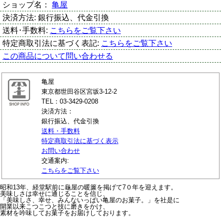
ショップ名：
亀屋
決済方法:
銀行振込、代金引換
送料･手数料:
こちらをご覧下さい
特定商取引法に基づく表記:
こちらをご覧下さい
この商品について問い合わせる
亀屋
東京都世田谷区宮坂3-12-2
TEL：03-3429-0208
決済方法：
銀行振込、代金引換
送料・手数料
特定商取引法に基づく表示
お問い合わせ
交通案内:
こちらをご覧下さい
昭和13年、経堂駅前に龜屋の暖簾を掲げて7０年を迎えます。
美味しさは幸せに通じることを信じ、
「美味しさ、幸せ、みんないっぱい亀屋のお菓子。」を社是に
開業以来こつこつと技に磨きをかけ、
素材を吟味してお菓子をお届けしております。