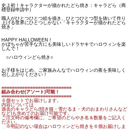
史上初！キャラクターが描かれたどら焼き：キャラどら（商
標登録申請中）
職人がひとつひとつ絵を描き、ひとつひとつ型を抜いて作り
上げる世界にひとつしかない「キャラクターが描かれたどら
焼き」
HAPPY HALLOWEEN！
かぼちゃが苦手な方にも美味しいドラヤキでハロウィンを楽
しんで！
○ハロウィンどら焼き○
お子様をはじめ、ご家族みんなでハロウィンの夜を美味しく
召し上がりください！
===========================
組み合わせ(アソート)可能！
===========================
６個セットでお届けします。
内容については
過去のキャラどら(招き猫・雪だるま・犬のおまわりさんなど
など)も含めてのお届け可能です。
ご注文時の備考欄に、ご希望のどらやき名＆数量をご記入く
ださい。
※明記のない場合はハロウィンどら焼きを６個お届けしま