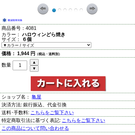
商品番号：
4081
カラー：
ハロウィンどら焼き
サイズ：
６個
価格：
1,944 円
（税込・送料別）
数量
ショップ名：
亀屋
決済方法:
銀行振込、代金引換
送料･手数料:
こちらをご覧下さい
特定商取引法に基づく表記:
こちらをご覧下さい
この商品について問い合わせる