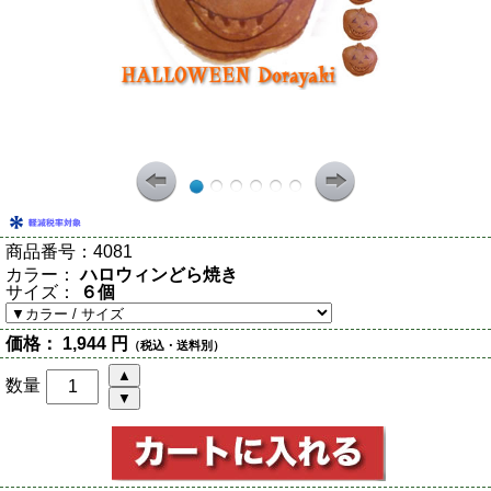
商品番号：
4081
カラー：
ハロウィンどら焼き
サイズ：
６個
価格：
1,944 円
（税込・送料別）
数量