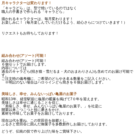
月キャラクターは変わります！
「キャラどら」は、型で焼いているのではなく
職人の手書きで作られる「キャラどら」
描かれるキャラクターは、毎月変わります！
お楽しみに！（毎月楽しんでいただけるよう、絵心さらにつけていきます！）
リクエストもお待ちしております！
組み合わせ(アソート)可能！
組み合わせ(アソート)可能！
６個セットでお届けします。
内容については
過去のキャラどら(招き猫・雪だるま・犬のおまわりさん)も含めてのお届け可能で
す。
ご注文時の備考欄に、ご希望のどらやき名＆数量をご記入ください。
※明記のない場合はハロゥインどら焼きを６個お届けします。
美味しさ、幸せ、みんないっぱい亀屋のお菓子
昭和13年、経堂駅前に龜屋の暖簾を掲げて7０年を迎えます。
美味しさは幸せに通じることを信じ、
「美味しさ、幸せ、みんないっぱい亀屋のお菓子。」を社是に
開業以来こつこつと技に磨きをかけ、
素材を吟味してお菓子をお届けしております。
現在は代を重ね、この世田谷を故郷とし、
ふるさと世田谷に因んだ御菓子を多数創作しお届けしております。
どうぞ、伝統の技で作り上げた味をご賞味下さい。