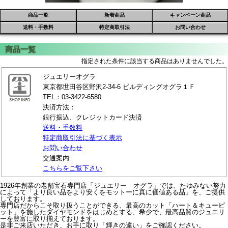
商品一覧
新着商品
キャンペーン商品
送料・手数料
特定商取引法
お問い合わせ
指定された条件に該当する商品はありませんでした。
ジュエリーオグラ
東京都世田谷区野沢2-34-6 ビルディングオグラ１Ｆ
TEL：03-3422-6580
決済方法：
銀行振込、クレジットカード決済
送料・手数料
特定商取引法に基づく表示
お問い合わせ
交通案内:
こちらをご覧下さい
1926年創業の老舗宝石専門店「ジュエリー オグラ」では、たゆみない努力
によって「より良い品をより安くをモットーに真に価値ある品」を、ご提供
しております。
専門店だからこそ取り扱うことができる、最高のカット「ハート＆キューピ
ット」を施したダイヤモンドをはじめとする、希少で、最高品質のジュエリ
ーを豊富に取り揃えております。
是非ご来店いただき、お手に取り「輝きの違い」をご確認ください。