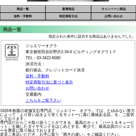
商品一覧
新着商品
キャンペーン商品
送料・手数料
特定商取引法
お問い合わせ
指定された条件に該当する商品はありませんでした。
ジュエリーオグラ
東京都世田谷区野沢2-34-6 ビルディングオグラ１Ｆ
TEL：03-3422-6580
決済方法：
銀行振込、クレジットカード決済
送料・手数料
特定商取引法に基づく表示
お問い合わせ
交通案内:
こちらをご覧下さい
1926年創業の老舗宝石専門店「ジュエリー オグラ」では、たゆみない努力
によって「より良い品をより安くをモットーに真に価値ある品」を、ご提供
しております。
専門店だからこそ取り扱うことができる、最高のカット「ハート＆キューピ
ット」を施したダイヤモンドをはじめとする、希少で、最高品質のジュエリ
ーを豊富に取り揃えております。
是非ご来店いただき、お手に取り「輝きの違い」をご確認ください。