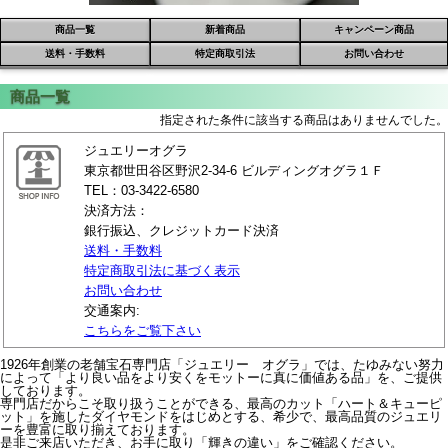
商品一覧
新着商品
キャンペーン商品
送料・手数料
特定商取引法
お問い合わせ
指定された条件に該当する商品はありませんでした。
ジュエリーオグラ
東京都世田谷区野沢2-34-6 ビルディングオグラ１Ｆ
TEL：03-3422-6580
決済方法：
銀行振込、クレジットカード決済
送料・手数料
特定商取引法に基づく表示
お問い合わせ
交通案内:
こちらをご覧下さい
1926年創業の老舗宝石専門店「ジュエリー オグラ」では、たゆみない努力
によって「より良い品をより安くをモットーに真に価値ある品」を、ご提供
しております。
専門店だからこそ取り扱うことができる、最高のカット「ハート＆キューピ
ット」を施したダイヤモンドをはじめとする、希少で、最高品質のジュエリ
ーを豊富に取り揃えております。
是非ご来店いただき、お手に取り「輝きの違い」をご確認ください。