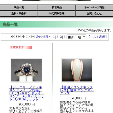
商品一覧
新着商品
キャンペーン商品
送料・手数料
特定商取引法
お問い合わせ
152点の商品があります。
全152件中 1-48件
次の48件>
|
1
|
2
|
3
|
4
【
リスト表示
】
【ジュエリー／アレキ
【珊瑚／ロングネック
サンドライト／指輪】
レス】珊瑚 ロングネッ
PT アレキサンドライト
クレス
リング A／0.75カラッ
198,000 円
ト D／0.39カラット
鑑別書を作る前の検査
986,000 円
済：ソーティング付の珊
瑚ロングネックレス
大変希少な宝石
長さは８０ｃｍ そのまま
浴びる光によって神秘的