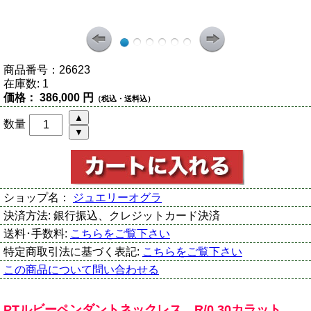
商品番号：
26623
在庫数:
1
価格：
386,000 円
（税込・送料込）
数量
ショップ名：
ジュエリーオグラ
決済方法:
銀行振込、クレジットカード決済
送料･手数料:
こちらをご覧下さい
特定商取引法に基づく表記:
こちらをご覧下さい
この商品について問い合わせる
PTルビーペンダントネックレス R/0.30カラット