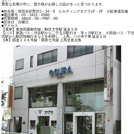
さい！
豊富な在庫の中に、貴方様がお探しの品がきっと見つかります。
■所在地：世田谷区野沢2－34－6 ビルディングオグラ1F・2F ※駐車場完備
■電話番号：03－3422－6580
■営業時間：AM10：00～PM7：00
■定休日：日曜日
■アクセス
【電車】東急田園都市線：駒沢大学駅 徒歩５分
【バス】東急バス：渋谷駅から二子玉川駅行き・等々力駅行き、小田急バス：下
沢駅から駒沢陸橋行きなどを利用し「上馬」バス停下車 徒歩２分
【車】国道２４６号線・環状七号線 上馬交差点角