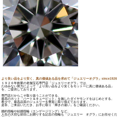
より良い品をより安く、真の価値ある品を求めて「ジュエリーオグラ」since1926
１９２６年創業の老舗宝石専門店「ジュエリーオグラ」では、
たゆみない努力によって「より良い品をより安くをモットーに真に価値ある品」
を、ご提供しております。
専門店だからこそ取り扱うことができる、
最高のカット「ハート＆キューピット」を施したダイヤモンドをはじめとする、
希少で、最高品質のジュエリーを豊富に取り揃えております。
是非、ご来店いただき、お手に取り「輝きの違い」をご確認ください。
婚約指輪や結婚指輪（エンゲージリング）など、
人生の大切な節目にお贈りする記念の指輪も「ジュエリー オグラ」にお任せく