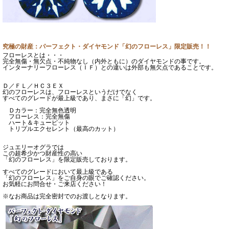
究極の財産：パーフェクト・ダイヤモンド「幻のフローレス」限定販売！！
フローレスとは・・・
完全無傷・無欠点・不純物なし（内外ともに）のダイヤモンドの事です。
インターナリーフローレス（ＩＦ）との違いは外部も無欠点であることです。
Ｄ／ＦＬ／ＨＣ３ＥＸ
幻のフローレスは、フローレスというだけでなく
すべてのグレードが最上級であり、まさに「幻」です。
Ｄカラー：完全無色透明
フローレス：完全無傷
ハート＆キューピット
トリプルエクセレント（最高のカット）
ジュエリーオグラでは
この超希少かつ財産性の高い
「幻のフローレス」を限定販売しております。
すべてのグレードにおいて最上級である
「幻のフローレス」をご自身の眼でご確認ください。
お気軽にお問合せ・ご来店ください！
※なお商品は完全密封でのお渡しとなります。