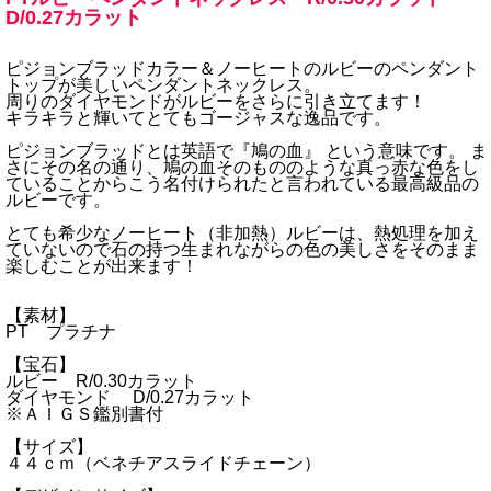
D/0.27カラット
ピジョンブラッドカラー＆ノーヒートのルビーのペンダント
トップが美しいペンダントネックレス。
周りのダイヤモンドがルビーをさらに引き立てます！
キラキラと輝いてとてもゴージャスな逸品です。
ピジョンブラッドとは英語で『鳩の血』 という意味です。 ま
さにその名の通り、鳩の血そのもののような真っ赤な色をし
ていることからこう名付けられたと言われている最高級品の
ルビーです。
とても希少なノーヒート（非加熱）ルビーは、熱処理を加え
ていないので石の持つ生まれながらの色の美しさをそのまま
楽しむことが出来ます！
【素材】
PT プラチナ
【宝石】
ルビー R/0.30カラット
ダイヤモンド D/0.27カラット
※ＡＩＧＳ鑑別書付
【サイズ】
４４ｃｍ（ベネチアスライドチェーン）