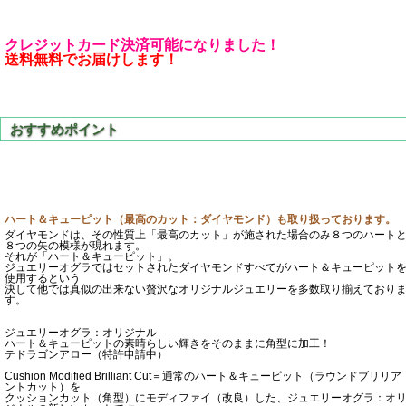
クレジットカード決済可能になりました！
送料無料でお届けします！
ハート＆キューピット（最高のカット：ダイヤモンド）も取り扱っております。
ダイヤモンドは、その性質上「最高のカット」が施された場合のみ８つのハート
８つの矢の模様が現れます。
それが「ハート＆キューピット」。
ジュエリーオグラではセットされたダイヤモンドすべてがハート＆キューピット
使用するという
決して他では真似の出来ない贅沢なオリジナルジュエリーを多数取り揃えており
す。
ジュエリーオグラ：オリジナル
ハート＆キューピットの素晴らしい輝きをそのままに角型に加工！
テドラゴンアロー（特許申請中）
Cushion Modified Brilliant Cut＝通常のハート＆キューピット（ラウンドブリリア
ントカット）を
クッションカット（角型）にモディファイ（改良）した、ジュエリーオグラ：オ