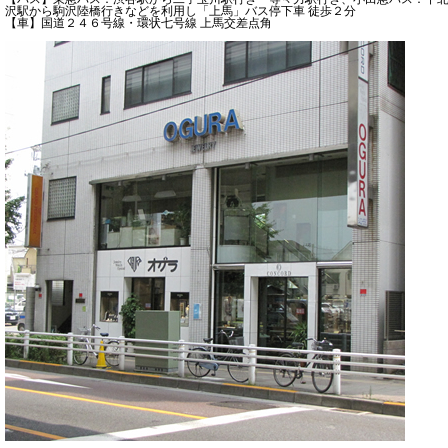
沢駅から駒沢陸橋行きなどを利用し「上馬」バス停下車 徒歩２分
【車】国道２４６号線・環状七号線 上馬交差点角