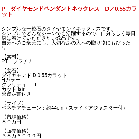
PT ダイヤモンドペンダントネックレス D／0.55カラ
ット
シンプルな一粒石のダイヤモンドネックレスです。
シンプルでどんなシーンでも活躍するので、自分らしく毎日
身に着けていただきたい逸品です。
自分へのご褒美にも、大切なあの人への贈り物にもぴった
り！
【素材】
PT プラチナ
【宝石】
ダイヤモンド D 0.55カラット
Hカラー
クラリティ：I-1
カット:fair
※鑑定書付き
【サイズ】
ベネチアチェーン：約44cm（スライドアジャスター付）
【市場価格】
８０万円
【販売価格】
３８万６０００円