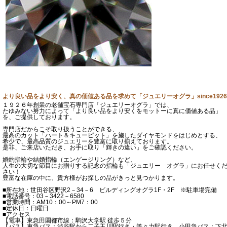
より良い品をより安く、真の価値ある品を求めて「ジュエリーオグラ」since1926
１９２６年創業の老舗宝石専門店「ジュエリーオグラ」では、
たゆみない努力によって「より良い品をより安くをモットーに真に価値ある品」
を、ご提供しております。
専門店だからこそ取り扱うことができる、
最高のカット「ハート＆キューピット」を施したダイヤモンドをはじめとする、
希少で、最高品質のジュエリーを豊富に取り揃えております。
是非、ご来店いただき、お手に取り「輝きの違い」をご確認ください。
婚約指輪や結婚指輪（エンゲージリング）など、
人生の大切な節目にお贈りする記念の指輪も「ジュエリー オグラ」にお任せく
さい！
豊富な在庫の中に、貴方様がお探しの品がきっと見つかります。
■所在地：世田谷区野沢2－34－6 ビルディングオグラ1F・2F ※駐車場完備
■電話番号：03－3422－6580
■営業時間：AM10：00～PM7：00
■定休日：日曜日
■アクセス
【電車】東急田園都市線：駒沢大学駅 徒歩５分
【バス】東急バス：渋谷駅から二子玉川駅行き・等々力駅行き、小田急バス：下