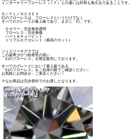
インターナリーフローレス（ＩＦ）との違いは外部も無欠点であることです。
Ｄ／ＦＬ／ＨＣ３ＥＸ
幻のフローレスは、フローレスというだけでなく
すべてのグレードが最上級であり、まさに「幻」です。
Ｄカラー：完全無色透明
フローレス：完全無傷
ハート＆キューピット
トリプルエクセレント（最高のカット）
ジュエリーオグラでは
この超希少かつ財産性の高い
「幻のフローレス」を限定販売しております。
すべてのグレードにおいて最上級である
「幻のフローレス」をご自身の眼でご確認ください。
お気軽にお問合せ・ご来店ください！
※なお商品は完全密封でのお渡しとなります。