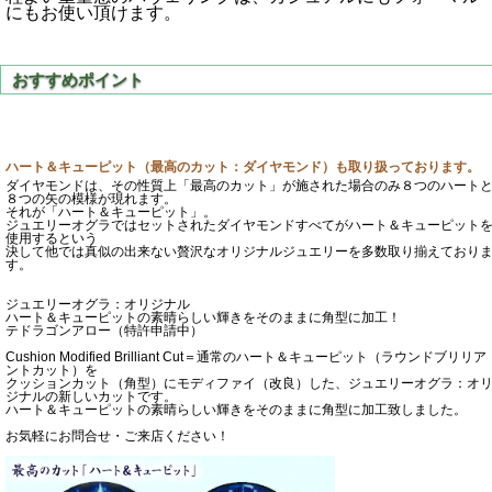
にもお使い頂けます。
ハート＆キューピット（最高のカット：ダイヤモンド）も取り扱っております。
ダイヤモンドは、その性質上「最高のカット」が施された場合のみ８つのハート
８つの矢の模様が現れます。
それが「ハート＆キューピット」。
ジュエリーオグラではセットされたダイヤモンドすべてがハート＆キューピット
使用するという
決して他では真似の出来ない贅沢なオリジナルジュエリーを多数取り揃えており
す。
ジュエリーオグラ：オリジナル
ハート＆キューピットの素晴らしい輝きをそのままに角型に加工！
テドラゴンアロー（特許申請中）
Cushion Modified Brilliant Cut＝通常のハート＆キューピット（ラウンドブリリア
ントカット）を
クッションカット（角型）にモディファイ（改良）した、ジュエリーオグラ：オ
ジナルの新しいカットです。
ハート＆キューピットの素晴らしい輝きをそのままに角型に加工致しました。
お気軽にお問合せ・ご来店ください！