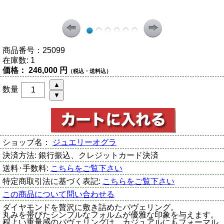
商品番号：
25099
在庫数:
1
価格：
246,000 円
（税込・送料込）
数量
ショップ名：
ジュエリーオグラ
決済方法:
銀行振込、クレジットカード決済
送料･手数料:
こちらをご覧下さい
特定商取引法に基づく表記:
こちらをご覧下さい
この商品について問い合わせる
ダイヤモンドを贅沢に敷き詰めたパヴェリング。
丸みを帯びたシンプルなフォルムが優雅な印象を与えます。
程よい重量感のパヴェリングは、カジュアルにもフォーマル