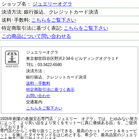
ショップ名：
ジュエリーオグラ
決済方法:
銀行振込、クレジットカード決済
送料･手数料:
こちらをご覧下さい
特定商取引法に基づく表記:
こちらをご覧下さい
この商品について問い合わせる
ジュエリーオグラ
東京都世田谷区野沢2-34-6 ビルディングオグラ１Ｆ
TEL：03-3422-6580
決済方法：
銀行振込、クレジットカード決済
送料・手数料
特定商取引法に基づく表示
お問い合わせ
交通案内:
こちらをご覧下さい
1926年創業の老舗宝石専門店「ジュエリー オグラ」では、たゆみない努力
によって「より良い品をより安くをモットーに真に価値ある品」を、ご提供
しております。
専門店だからこそ取り扱うことができる、最高のカット「ハート＆キューピ
ット」を施したダイヤモンドをはじめとする、希少で、最高品質のジュエリ
ーを豊富に取り揃えております。