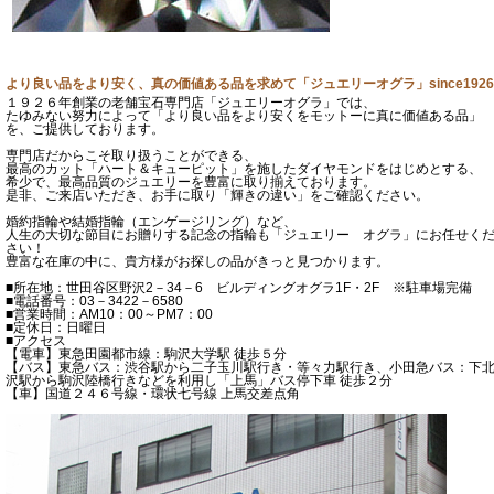
より良い品をより安く、真の価値ある品を求めて「ジュエリーオグラ」since1926
１９２６年創業の老舗宝石専門店「ジュエリーオグラ」では、
たゆみない努力によって「より良い品をより安くをモットーに真に価値ある品」
を、ご提供しております。
専門店だからこそ取り扱うことができる、
最高のカット「ハート＆キューピット」を施したダイヤモンドをはじめとする、
希少で、最高品質のジュエリーを豊富に取り揃えております。
是非、ご来店いただき、お手に取り「輝きの違い」をご確認ください。
婚約指輪や結婚指輪（エンゲージリング）など、
人生の大切な節目にお贈りする記念の指輪も「ジュエリー オグラ」にお任せく
さい！
豊富な在庫の中に、貴方様がお探しの品がきっと見つかります。
■所在地：世田谷区野沢2－34－6 ビルディングオグラ1F・2F ※駐車場完備
■電話番号：03－3422－6580
■営業時間：AM10：00～PM7：00
■定休日：日曜日
■アクセス
【電車】東急田園都市線：駒沢大学駅 徒歩５分
【バス】東急バス：渋谷駅から二子玉川駅行き・等々力駅行き、小田急バス：下
沢駅から駒沢陸橋行きなどを利用し「上馬」バス停下車 徒歩２分
【車】国道２４６号線・環状七号線 上馬交差点角