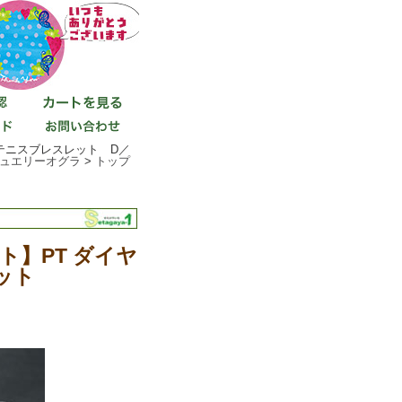
テニスブレスレット D／
ュエリーオグラ
>
トップ
】PT ダイヤ
ット