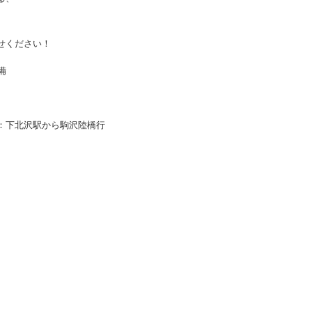
せください！
備
：下北沢駅から駒沢陸橋行