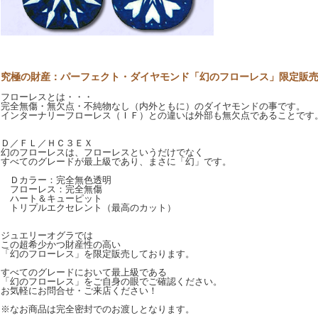
究極の財産：パーフェクト・ダイヤモンド「幻のフローレス」限定販
フローレスとは・・・
完全無傷・無欠点・不純物なし（内外ともに）のダイヤモンドの事です。
インターナリーフローレス（ＩＦ）との違いは外部も無欠点であることです
Ｄ／ＦＬ／ＨＣ３ＥＸ
幻のフローレスは、フローレスというだけでなく
すべてのグレードが最上級であり、まさに「幻」です。
Ｄカラー：完全無色透明
フローレス：完全無傷
ハート＆キューピット
トリプルエクセレント（最高のカット）
ジュエリーオグラでは
この超希少かつ財産性の高い
「幻のフローレス」を限定販売しております。
すべてのグレードにおいて最上級である
「幻のフローレス」をご自身の眼でご確認ください。
お気軽にお問合せ・ご来店ください！
※なお商品は完全密封でのお渡しとなります。