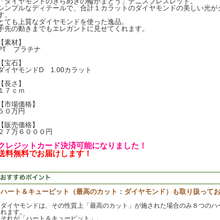
「ダイヤモンドのきらめきの輪がまとう」テニスブレスレット。
シンプルなディテールで、合計１カラットのダイヤモンドの美しい光が
す。
とても上質なダイヤモンドを使った逸品。
手先の動きまでもエレガントに見せてくれます。
【素材】
PT プラチナ
【宝石】
ダイヤモンドD 1.00カラット
【長さ】
１７ｃｍ
【市場価格】
５０万円
【販売価格】
２７万６０００円
クレジットカード決済可能になりました！
送料無料でお届けします！
ハート＆キューピット（最高のカット：ダイヤモンド）も取り扱って
ダイヤモンドは、その性質上「最高のカット」が施された場合のみ８つのハ
れます。
それが「ハート＆キューピット」。