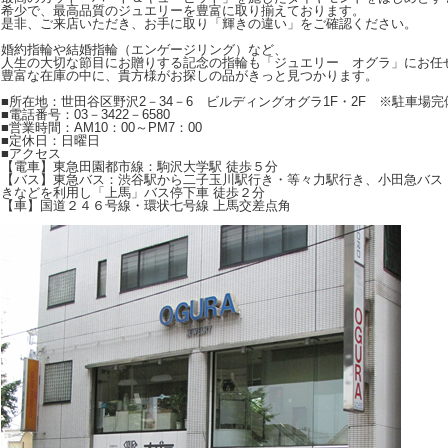
希少で、最高品質のジュエリーを豊富に取り揃えております。
是非、ご来店いただき、お手に取り「輝きの違い」をご確認ください。
婚約指輪や結婚指輪（エンゲージリング）など、
人生の大切な節目にお贈りする記念の指輪も「ジュエリー オグラ」にお任
豊富な在庫の中に、貴方様がお探しの品がきっと見つかります。
■所在地：世田谷区野沢2－34－6 ビルディングオグラ1F・2F ※駐車場完
■電話番号：03－3422－6580
■営業時間：AM10：00～PM7：00
■定休日：日曜日
■アクセス
【電車】東急田園都市線：駒沢大学駅 徒歩５分
【バス】東急バス：渋谷駅から二子玉川駅行き・等々力駅行き、小田急バス
きなどを利用し「上馬」バス停下車 徒歩２分
【車】国道２４６号線・環状七号線 上馬交差点角