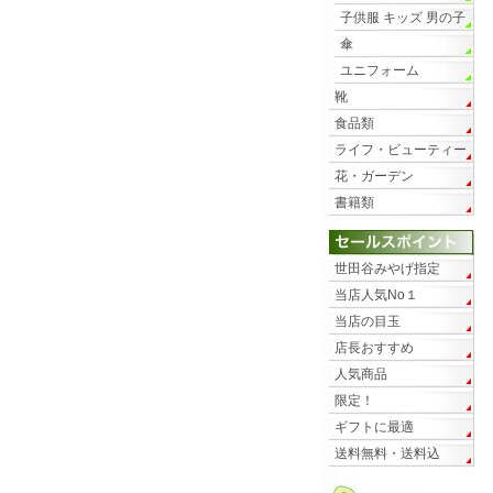
子供服 キッズ 男の子
傘
ユニフォーム
靴
食品類
ライフ・ビューティー
花・ガーデン
書籍類
世田谷みやげ指定
当店人気No１
当店の目玉
店長おすすめ
人気商品
限定！
ギフトに最適
送料無料・送料込