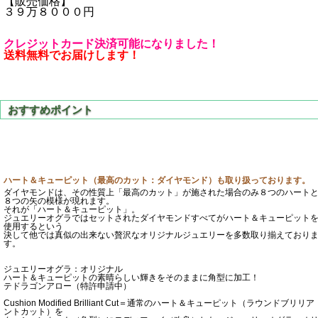
【販売価格】
３９万８０００円
クレジットカード決済可能になりました！
送料無料でお届けします！
ハート＆キューピット（最高のカット：ダイヤモンド）も取り扱っております。
ダイヤモンドは、その性質上「最高のカット」が施された場合のみ８つのハート
８つの矢の模様が現れます。
それが「ハート＆キューピット」。
ジュエリーオグラではセットされたダイヤモンドすべてがハート＆キューピット
使用するという
決して他では真似の出来ない贅沢なオリジナルジュエリーを多数取り揃えており
す。
ジュエリーオグラ：オリジナル
ハート＆キューピットの素晴らしい輝きをそのままに角型に加工！
テドラゴンアロー（特許申請中）
Cushion Modified Brilliant Cut＝通常のハート＆キューピット（ラウンドブリリア
ントカット）を