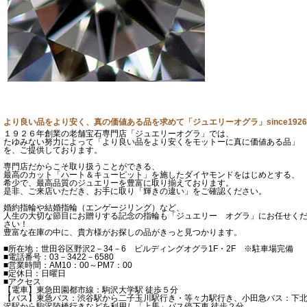
より良い品をより安く、真の価値ある品を求めて「ジュエリーオグラ」since1926
１９２６年創業の老舗宝石専門店「ジュエリーオグラ」では、
たゆみない努力によって「より良い品をより安くをモットーに真に価値ある品」
を、ご提供しております。
専門店だからこそ取り扱うことができる、
最高のカット「ハート＆キューピット」を施したダイヤモンドをはじめとする、
希少で、最高品質のジュエリーを豊富に取り揃えております。
是非、ご来店いただき、お手に取り「輝きの違い」をご確認ください。
婚約指輪や結婚指輪（エンゲージリング）など、
人生の大切な節目にお贈りする記念の指輪も「ジュエリー オグラ」にお任せく
さい！
豊富な在庫の中に、貴方様がお探しの品がきっと見つかります。
■所在地：世田谷区野沢2－34－6 ビルディングオグラ1F・2F ※駐車場完備
■電話番号：03－3422－6580
■営業時間：AM10：00～PM7：00
■定休日：日曜日
■アクセス
【電車】東急田園都市線：駒沢大学駅 徒歩５分
【バス】東急バス：渋谷駅から二子玉川駅行き・等々力駅行き、小田急バス：下
沢駅から駒沢陸橋行きなどを利用し「上馬」バス停下車 徒歩２分