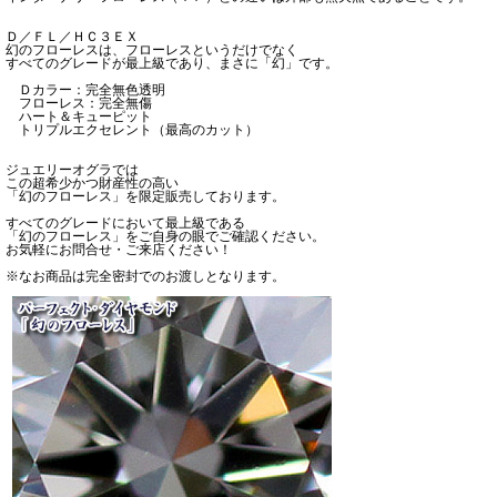
Ｄ／ＦＬ／ＨＣ３ＥＸ
幻のフローレスは、フローレスというだけでなく
すべてのグレードが最上級であり、まさに「幻」です。
Ｄカラー：完全無色透明
フローレス：完全無傷
ハート＆キューピット
トリプルエクセレント（最高のカット）
ジュエリーオグラでは
この超希少かつ財産性の高い
「幻のフローレス」を限定販売しております。
すべてのグレードにおいて最上級である
「幻のフローレス」をご自身の眼でご確認ください。
お気軽にお問合せ・ご来店ください！
※なお商品は完全密封でのお渡しとなります。