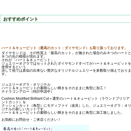
ハート＆キューピット（最高のカット：ダイヤモンド）も取り扱っております。
ダイヤモンドは、その性質上「最高のカット」が施された場合のみ８つのハート
８つの矢の模様が現れます。
それが「ハート＆キューピット」。
ジュエリーオグラではセットされたダイヤモンドすべてがハート＆キューピット
使用するという
決して他では真似の出来ない贅沢なオリジナルジュエリーを多数取り揃えており
す。
ジュエリーオグラ：オリジナル
ハート＆キューピットの素晴らしい輝きをそのままに角型に加工！
テドラゴンアロー（特許申請中）
Cushion Modified Brilliant Cut＝通常のハート＆キューピット（ラウンドブリリア
ントカット）を
クッションカット（角型）にモディファイ（改良）した、ジュエリーオグラ：オ
ジナルの新しいカットです。
ハート＆キューピットの素晴らしい輝きをそのままに角型に加工致しました。
お気軽にお問合せ・ご来店ください！