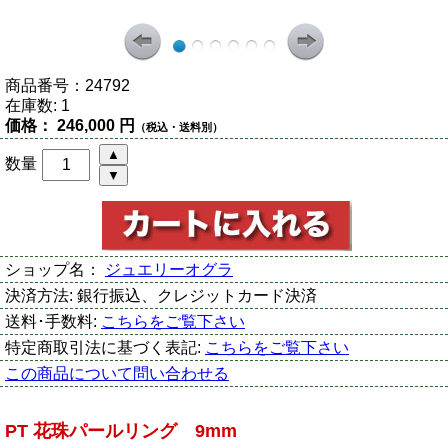
商品番号：
24792
在庫数:
1
価格：
246,000 円
（税込・送料別）
数量
ショップ名：
ジュエリーオグラ
決済方法:
銀行振込、クレジットカード決済
送料･手数料:
こちらをご覧下さい
特定商取引法に基づく表記:
こちらをご覧下さい
この商品について問い合わせる
PT 花珠パールリング 9mm