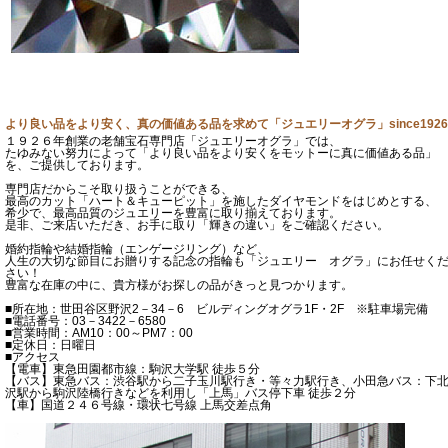
より良い品をより安く、真の価値ある品を求めて「ジュエリーオグラ」since1926
１９２６年創業の老舗宝石専門店「ジュエリーオグラ」では、
たゆみない努力によって「より良い品をより安くをモットーに真に価値ある品」
を、ご提供しております。
専門店だからこそ取り扱うことができる、
最高のカット「ハート＆キューピット」を施したダイヤモンドをはじめとする、
希少で、最高品質のジュエリーを豊富に取り揃えております。
是非、ご来店いただき、お手に取り「輝きの違い」をご確認ください。
婚約指輪や結婚指輪（エンゲージリング）など、
人生の大切な節目にお贈りする記念の指輪も「ジュエリー オグラ」にお任せく
さい！
豊富な在庫の中に、貴方様がお探しの品がきっと見つかります。
■所在地：世田谷区野沢2－34－6 ビルディングオグラ1F・2F ※駐車場完備
■電話番号：03－3422－6580
■営業時間：AM10：00～PM7：00
■定休日：日曜日
■アクセス
【電車】東急田園都市線：駒沢大学駅 徒歩５分
【バス】東急バス：渋谷駅から二子玉川駅行き・等々力駅行き、小田急バス：下
沢駅から駒沢陸橋行きなどを利用し「上馬」バス停下車 徒歩２分
【車】国道２４６号線・環状七号線 上馬交差点角