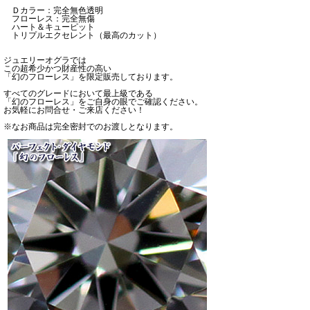
Ｄカラー：完全無色透明
フローレス：完全無傷
ハート＆キューピット
トリプルエクセレント（最高のカット）
ジュエリーオグラでは
この超希少かつ財産性の高い
「幻のフローレス」を限定販売しております。
すべてのグレードにおいて最上級である
「幻のフローレス」をご自身の眼でご確認ください。
お気軽にお問合せ・ご来店ください！
※なお商品は完全密封でのお渡しとなります。