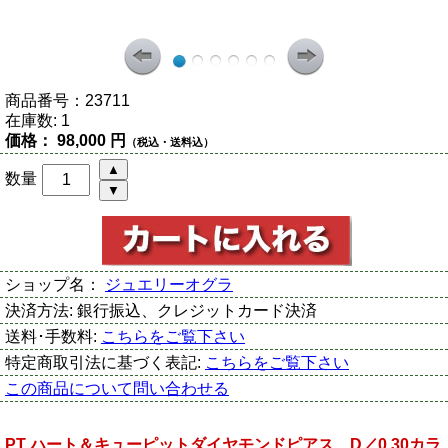
商品番号：
23711
在庫数:
1
価格：
98,000 円
（税込・送料込）
数量
ショップ名：
ジュエリーオグラ
決済方法:
銀行振込、クレジットカード決済
送料･手数料:
こちらをご覧下さい
特定商取引法に基づく表記:
こちらをご覧下さい
この商品について問い合わせる
PT ハート＆キューピットダイヤモンドピアス D／0.30カラ