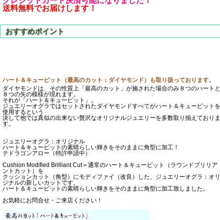
クレジットカード決済可能になりました！
送料無料でお届けします！
ハート＆キューピット（最高のカット：ダイヤモンド）も取り扱っております。
ダイヤモンドは、その性質上「最高のカット」が施された場合のみ８つのハート
８つの矢の模様が現れます。
それが「ハート＆キューピット」。
ジュエリーオグラではセットされたダイヤモンドすべてがハート＆キューピット
使用するという
決して他では真似の出来ない贅沢なオリジナルジュエリーを多数取り揃えており
す。
ジュエリーオグラ：オリジナル
ハート＆キューピットの素晴らしい輝きをそのままに角型に加工！
テドラゴンアロー（特許申請中）
Cushion Modified Brilliant Cut＝通常のハート＆キューピット（ラウンドブリリア
ントカット）を
クッションカット（角型）にモディファイ（改良）した、ジュエリーオグラ：オ
ジナルの新しいカットです。
ハート＆キューピットの素晴らしい輝きをそのままに角型に加工致しました。
お気軽にお問合せ・ご来店ください！