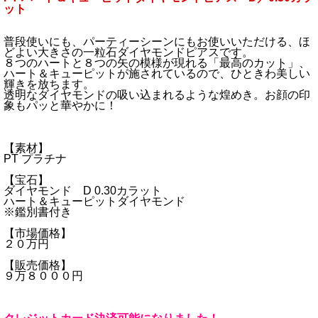
ット
普段使いにも、パーティーシーンにもお使いいただける、ほ
どよい大きさの一粒石ダイヤモンドピアスです。
８つのハートと８つの矢の模様が現れる「最高のカット」、
ハート＆キューピットが施されているので、ひときわ美しい
輝きを放ちます。
透明なダイヤモンドの吸い込まれるような煌めき。お顔の印
象もパッと華やかに！
【素材】
PT プラチナ
【宝石】
ダイヤモンド D 0.30カラット
ハート＆キューピットダイヤモンド
※鑑別書付き
【市場価格】
２０万円
【販売価格】
９万８０００円