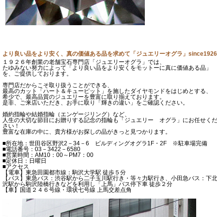
より良い品をより安く、真の価値ある品を求めて「ジュエリーオグラ」since1926
１９２６年創業の老舗宝石専門店「ジュエリーオグラ」では、
たゆみない努力によって「より良い品をより安くをモットーに真に価値ある品」
を、ご提供しております。
専門店だからこそ取り扱うことができる、
最高のカット「ハート＆キューピット」を施したダイヤモンドをはじめとする、
希少で、最高品質のジュエリーを豊富に取り揃えております。
是非、ご来店いただき、お手に取り「輝きの違い」をご確認ください。
婚約指輪や結婚指輪（エンゲージリング）など、
人生の大切な節目にお贈りする記念の指輪も「ジュエリー オグラ」にお任せく
さい！
豊富な在庫の中に、貴方様がお探しの品がきっと見つかります。
■所在地：世田谷区野沢2－34－6 ビルディングオグラ1F・2F ※駐車場完備
■電話番号：03－3422－6580
■営業時間：AM10：00～PM7：00
■定休日：日曜日
■アクセス
【電車】東急田園都市線：駒沢大学駅 徒歩５分
【バス】東急バス：渋谷駅から二子玉川駅行き・等々力駅行き、小田急バス：下
沢駅から駒沢陸橋行きなどを利用し「上馬」バス停下車 徒歩２分
【車】国道２４６号線・環状七号線 上馬交差点角