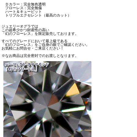
Ｄカラー：完全無色透明
フローレス：完全無傷
ハート＆キューピット
トリプルエクセレント（最高のカット）
ジュエリーオグラでは
この超希少かつ財産性の高い
「幻のフローレス」を限定販売しております。
すべてのグレードにおいて最上級である
「幻のフローレス」をご自身の眼でご確認ください。
お気軽にお問合せ・ご来店ください！
※なお商品は完全密封でのお渡しとなります。