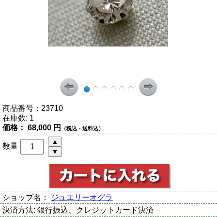
商品番号：
23710
在庫数:
1
価格：
68,000 円
（税込・送料込）
数量
ショップ名：
ジュエリーオグラ
決済方法:
銀行振込、クレジットカード決済