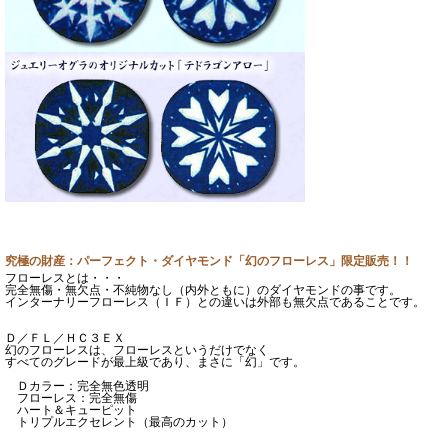
究極の財産：パーフェクト・ダイヤモンド「幻のフローレス」限定販売！！
フローレスとは・・・
完全無傷・無欠点・不純物なし（内外ともに）のダイヤモンドの事です。
インターナリーフローレス（ＩＦ）との違いは外部も無欠点であることです。
Ｄ／ＦＬ／ＨＣ３ＥＸ
幻のフローレスは、フローレスというだけでなく
すべてのグレードが最上級であり、まさに「幻」です。
Ｄカラー：完全無色透明
フローレス：完全無傷
ハート＆キューピット
トリプルエクセレント（最高のカット）