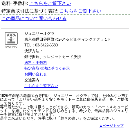
送料･手数料:
こちらをご覧下さい
特定商取引法に基づく表記:
こちらをご覧下さい
この商品について問い合わせる
ジュエリーオグラ
東京都世田谷区野沢2-34-6 ビルディングオグラ１Ｆ
TEL：03-3422-6580
決済方法：
銀行振込、クレジットカード決済
送料・手数料
特定商取引法に基づく表示
お問い合わせ
交通案内:
こちらをご覧下さい
1926年創業の老舗宝石専門店「ジュエリー オグラ」では、たゆみない努力
によって「より良い品をより安くをモットーに真に価値ある品」を、ご提供
しております。
専門店だからこそ取り扱うことができる、最高のカット「ハート＆キューピ
ット」を施したダイヤモンドをはじめとする、希少で、最高品質のジュエリ
ーを豊富に取り揃えております。
是非ご来店いただき、お手に取り「輝きの違い」をご確認ください。
▲ページトップ