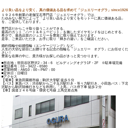
より良い品をより安く、真の価値ある品を求めて「ジュエリーオグラ」since1926
１９２６年創業の老舗宝石専門店「ジュエリーオグラ」では、
たゆみない努力によって「より良い品をより安くをモットーに真に価値ある品」
を、ご提供しております。
専門店だからこそ取り扱うことができる、
最高のカット「ハート＆キューピット」を施したダイヤモンドをはじめとする、
希少で、最高品質のジュエリーを豊富に取り揃えております。
是非、ご来店いただき、お手に取り「輝きの違い」をご確認ください。
婚約指輪や結婚指輪（エンゲージリング）など、
人生の大切な節目にお贈りする記念の指輪も「ジュエリー オグラ」にお任せく
さい！
豊富な在庫の中に、貴方様がお探しの品がきっと見つかります。
■所在地：世田谷区野沢2－34－6 ビルディングオグラ1F・2F ※駐車場完備
■電話番号：03－3422－6580
■営業時間：AM10：00～PM7：00
■定休日：日曜日
■アクセス
【電車】東急田園都市線：駒沢大学駅 徒歩５分
【バス】東急バス：渋谷駅から二子玉川駅行き・等々力駅行き、小田急バス：下
沢駅から駒沢陸橋行きなどを利用し「上馬」バス停下車 徒歩２分
【車】国道２４６号線・環状七号線 上馬交差点角