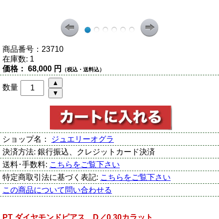
商品番号：
23710
在庫数:
1
価格：
68,000 円
（税込・送料込）
数量
ショップ名：
ジュエリーオグラ
決済方法:
銀行振込、クレジットカード決済
送料･手数料:
こちらをご覧下さい
特定商取引法に基づく表記:
こちらをご覧下さい
この商品について問い合わせる
PT ダイヤモンドピアス D／0.30カラット