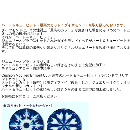
ハート＆キューピット（最高のカット：ダイヤモンド）も取り扱っております。
ダイヤモンドは、その性質上「最高のカット」が施された場合のみ８つのハート
８つの矢の模様が現れます。
それが「ハート＆キューピット」。
ジュエリーオグラではセットされたダイヤモンドすべてがハート＆キューピット
使用するという
決して他では真似の出来ない贅沢なオリジナルジュエリーを多数取り揃えており
す。
ジュエリーオグラ：オリジナル
ハート＆キューピットの素晴らしい輝きをそのままに角型に加工！
テドラゴンアロー（特許申請中）
Cushion Modified Brilliant Cut＝通常のハート＆キューピット（ラウンドブリリア
ントカット）を
クッションカット（角型）にモディファイ（改良）した、ジュエリーオグラ：オ
ジナルの新しいカットです。
ハート＆キューピットの素晴らしい輝きをそのままに角型に加工致しました。
お気軽にお問合せ・ご来店ください！