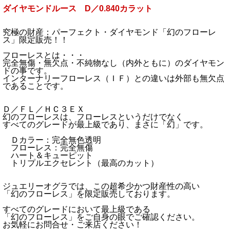
ダイヤモンドルース D／0.840カラット
究極の財産：パーフェクト・ダイヤモンド「幻のフローレ
ス」限定販売！！
フローレスとは・・・
完全無傷・無欠点・不純物なし（内外ともに）のダイヤモン
ドの事です。
インターナリーフローレス（ＩＦ）との違いは外部も無欠点
であることです。
Ｄ／ＦＬ／ＨＣ３ＥＸ
幻のフローレスは、フローレスというだけでなく
すべてのグレードが最上級であり、まさに「幻」です。
Ｄカラー：完全無色透明
フローレス：完全無傷
ハート＆キューピット
トリプルエクセレント（最高のカット）
ジュエリーオグラでは、この超希少かつ財産性の高い
「幻のフローレス」を限定販売しております。
すべてのグレードにおいて最上級である
「幻のフローレス」をご自身の眼でご確認ください。
お気軽にお問合せ・ご来店ください！