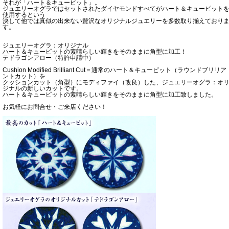
それが「ハート＆キューピット」。
ジュエリーオグラではセットされたダイヤモンドすべてがハート＆キューピット
使用するという
決して他では真似の出来ない贅沢なオリジナルジュエリーを多数取り揃えており
す。
ジュエリーオグラ：オリジナル
ハート＆キューピットの素晴らしい輝きをそのままに角型に加工！
テドラゴンアロー（特許申請中）
Cushion Modified Brilliant Cut＝通常のハート＆キューピット（ラウンドブリリア
ントカット）を
クッションカット（角型）にモディファイ（改良）した、ジュエリーオグラ：オ
ジナルの新しいカットです。
ハート＆キューピットの素晴らしい輝きをそのままに角型に加工致しました。
お気軽にお問合せ・ご来店ください！