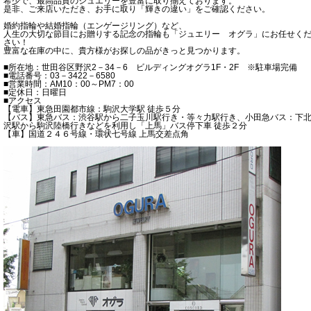
希少で、最高品質のジュエリーを豊富に取り揃えております。
是非、ご来店いただき、お手に取り「輝きの違い」をご確認ください。
婚約指輪や結婚指輪（エンゲージリング）など、
人生の大切な節目にお贈りする記念の指輪も「ジュエリー オグラ」にお任せく
さい！
豊富な在庫の中に、貴方様がお探しの品がきっと見つかります。
■所在地：世田谷区野沢2－34－6 ビルディングオグラ1F・2F ※駐車場完備
■電話番号：03－3422－6580
■営業時間：AM10：00～PM7：00
■定休日：日曜日
■アクセス
【電車】東急田園都市線：駒沢大学駅 徒歩５分
【バス】東急バス：渋谷駅から二子玉川駅行き・等々力駅行き、小田急バス：下
沢駅から駒沢陸橋行きなどを利用し「上馬」バス停下車 徒歩２分
【車】国道２４６号線・環状七号線 上馬交差点角