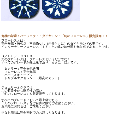
究極の財産：パーフェクト・ダイヤモンド「幻のフローレス」限定販売！！
フローレスとは・・・
完全無傷・無欠点・不純物なし（内外ともに）のダイヤモンドの事です。
インターナリーフローレス（ＩＦ）との違いは外部も無欠点であることです。
Ｄ／ＦＬ／ＨＣ３ＥＸ
幻のフローレスは、フローレスというだけでなく
すべてのグレードが最上級であり、まさに「幻」です。
Ｄカラー：完全無色透明
フローレス：完全無傷
ハート＆キューピット
トリプルエクセレント（最高のカット）
ジュエリーオグラでは
この超希少かつ財産性の高い
「幻のフローレス」を限定販売しております。
すべてのグレードにおいて最上級である
「幻のフローレス」をご自身の眼でご確認ください。
お気軽にお問合せ・ご来店ください！
※なお商品は完全密封でのお渡しとなります。