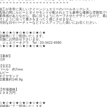
＝＝＝＝＝＝＝＝＝＝＝＝＝＝＝＝＝＝＝＝＝
細工が非常に美しいクイーンジュエリーのパールネックレス。
真珠の間にルビーとダイヤモンドが配されとても豪華な優雅な雰囲気で
重厚感がありながら、肌に沿うようにカーブさせたデザインなので、着
付くように沿って重さをまったく感じさせません。
特別な日やパーティーなどドレスアップした装いにお召ください。
☆★☆★☆★☆★☆★☆★☆★
超破格にてご提供いたします。
店舗にお問合せ下さいませ。
ジュエリーオグラ Tel：03-3422-6580
☆★☆★☆★☆★☆★☆★☆★
【素材】
K18
【宝石】
パール 約7mm
ルビー
ダイヤモンド
総重量約146.9g
【市場価格】
２９８万円
☆★☆★☆★☆★☆★☆★☆★
超破格にてご提供いたします。