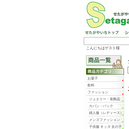
こんにちはゲスト様
お菓子
飲料
ファッション
ジュエリー・装飾品
カバン・バック
婦人服（レディース）
メンズファッション
子供服 キッズ 女の子