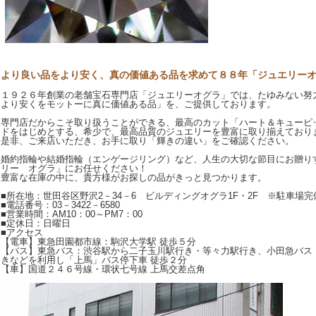
より良い品をより安く、真の価値ある品を求めて８８年「ジュエリー
１９２６年創業の老舗宝石専門店「ジュエリーオグラ」では、たゆみない努
より安くをモットーに真に価値ある品」を、ご提供しております。
専門店だからこそ取り扱うことができる、最高のカット「ハート＆キューピ
ドをはじめとする、希少で、最高品質のジュエリーを豊富に取り揃えており
是非、ご来店いただき、お手に取り「輝きの違い」をご確認ください。
婚約指輪や結婚指輪（エンゲージリング）など、人生の大切な節目にお贈り
リー オグラ」にお任せください！
豊富な在庫の中に、貴方様がお探しの品がきっと見つかります。
■所在地：世田谷区野沢2－34－6 ビルディングオグラ1F・2F ※駐車場完
■電話番号：03－3422－6580
■営業時間：AM10：00～PM7：00
■定休日：日曜日
■アクセス
【電車】東急田園都市線：駒沢大学駅 徒歩５分
【バス】東急バス：渋谷駅から二子玉川駅行き・等々力駅行き、小田急バス
きなどを利用し「上馬」バス停下車 徒歩２分
【車】国道２４６号線・環状七号線 上馬交差点角