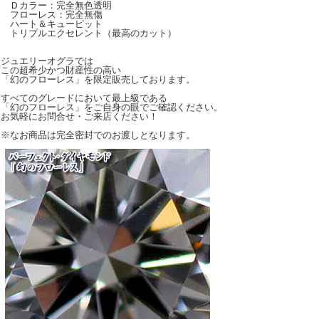
Ｄカラー：完全無色透明
フローレス：完全無傷
ハート＆キューピット
トリプルエクセレント（最高のカット）
ジュエリーオグラでは
この超希少かつ財産性の高い
「幻のフローレス」を限定販売しております。
すべてのグレードにおいて最上級である
「幻のフローレス」をご自身の眼でご確認ください。
お気軽にお問合せ・ご来店ください！
※なお商品は完全密封でのお渡しとなります。