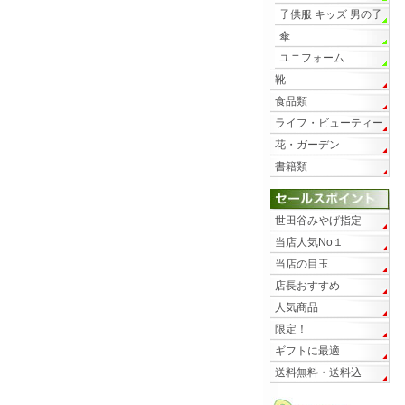
子供服 キッズ 男の子
傘
ユニフォーム
靴
食品類
ライフ・ビューティー
花・ガーデン
書籍類
世田谷みやげ指定
当店人気No１
当店の目玉
店長おすすめ
人気商品
限定！
ギフトに最適
送料無料・送料込