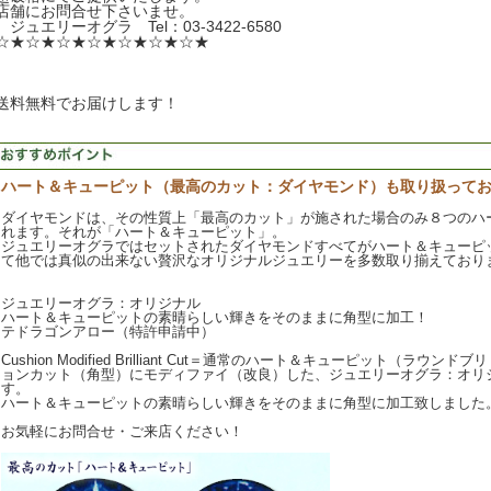
店舗にお問合せ下さいませ。
ジュエリーオグラ Tel：03-3422-6580
☆★☆★☆★☆★☆★☆★☆★
送料無料でお届けします！
ハート＆キューピット（最高のカット：ダイヤモンド）も取り扱って
ダイヤモンドは、その性質上「最高のカット」が施された場合のみ８つのハ
れます。それが「ハート＆キューピット」。
ジュエリーオグラではセットされたダイヤモンドすべてがハート＆キューピ
て他では真似の出来ない贅沢なオリジナルジュエリーを多数取り揃えており
ジュエリーオグラ：オリジナル
ハート＆キューピットの素晴らしい輝きをそのままに角型に加工！
テドラゴンアロー（特許申請中）
Cushion Modified Brilliant Cut＝通常のハート＆キューピット（ラ
ョンカット（角型）にモディファイ（改良）した、ジュエリーオグラ：オリ
す。
ハート＆キューピットの素晴らしい輝きをそのままに角型に加工致しました
お気軽にお問合せ・ご来店ください！