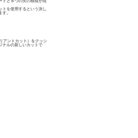
ートと８つの矢の模様が現
ットを使用するという決し
ます。
ウンドブリリアントカット）をクッシ
ジナルの新しいカットで
。