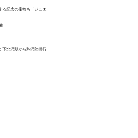
する記念の指輪も「ジュエ
備
：下北沢駅から駒沢陸橋行