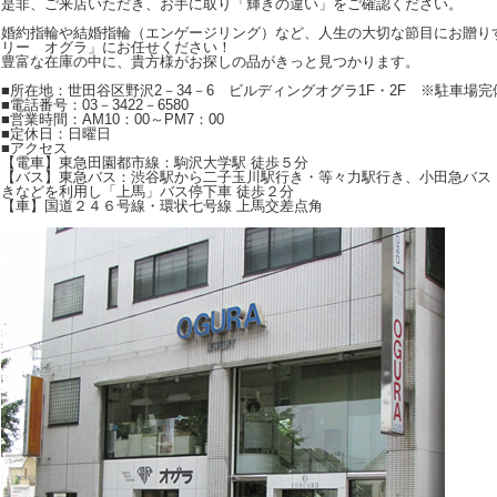
是非、ご来店いただき、お手に取り「輝きの違い」をご確認ください。
婚約指輪や結婚指輪（エンゲージリング）など、人生の大切な節目にお贈り
リー オグラ」にお任せください！
豊富な在庫の中に、貴方様がお探しの品がきっと見つかります。
■所在地：世田谷区野沢2－34－6 ビルディングオグラ1F・2F ※駐車場完
■電話番号：03－3422－6580
■営業時間：AM10：00～PM7：00
■定休日：日曜日
■アクセス
【電車】東急田園都市線：駒沢大学駅 徒歩５分
【バス】東急バス：渋谷駅から二子玉川駅行き・等々力駅行き、小田急バス
きなどを利用し「上馬」バス停下車 徒歩２分
【車】国道２４６号線・環状七号線 上馬交差点角