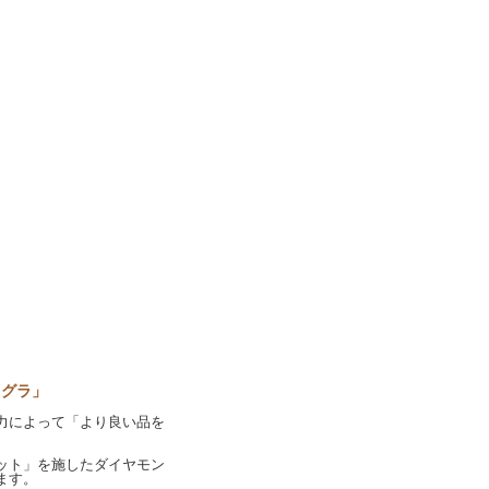
オグラ」
力によって「より良い品を
ット」を施したダイヤモン
ます。