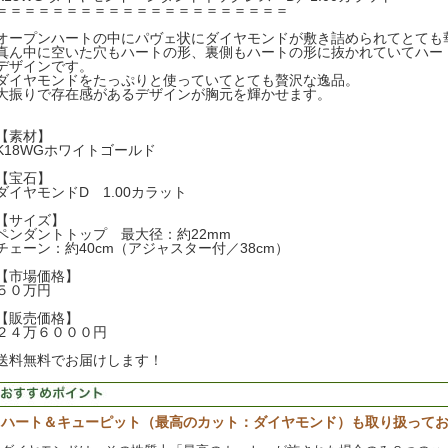
＝＝＝＝＝＝＝＝＝＝＝＝＝＝＝＝＝＝＝＝＝
オープンハートの中にパヴェ状にダイヤモンドが敷き詰められてとても
真ん中に空いた穴もハートの形、裏側もハートの形に抜かれていてハー
デザインです。
ダイヤモンドをたっぷりと使っていてとても贅沢な逸品。
大振りで存在感があるデザインが胸元を輝かせます。
【素材】
K18WGホワイトゴールド
【宝石】
ダイヤモンドD 1.00カラット
【サイズ】
ペンダントトップ 最大径：約22mm
チェーン：約40cm（アジャスター付／38cm）
【市場価格】
５０万円
【販売価格】
２４万６０００円
送料無料でお届けします！
ハート＆キューピット（最高のカット：ダイヤモンド）も取り扱って