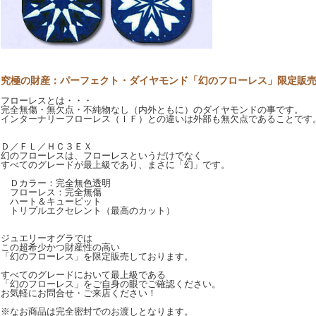
究極の財産：パーフェクト・ダイヤモンド「幻のフローレス」限定販
フローレスとは・・・
完全無傷・無欠点・不純物なし（内外ともに）のダイヤモンドの事です。
インターナリーフローレス（ＩＦ）との違いは外部も無欠点であることです
Ｄ／ＦＬ／ＨＣ３ＥＸ
幻のフローレスは、フローレスというだけでなく
すべてのグレードが最上級であり、まさに「幻」です。
Ｄカラー：完全無色透明
フローレス：完全無傷
ハート＆キューピット
トリプルエクセレント（最高のカット）
ジュエリーオグラでは
この超希少かつ財産性の高い
「幻のフローレス」を限定販売しております。
すべてのグレードにおいて最上級である
「幻のフローレス」をご自身の眼でご確認ください。
お気軽にお問合せ・ご来店ください！
※なお商品は完全密封でのお渡しとなります。