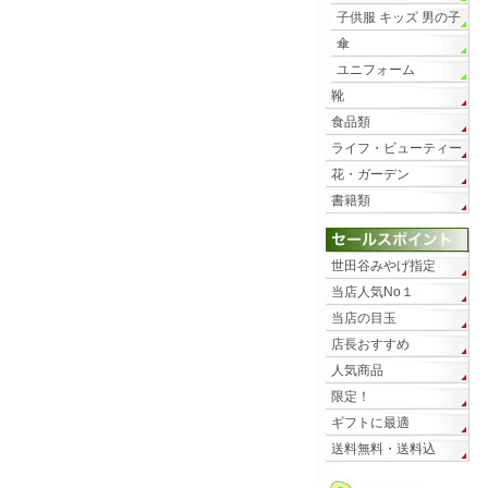
子供服 キッズ 男の子
傘
ユニフォーム
靴
食品類
ライフ・ビューティー
花・ガーデン
書籍類
世田谷みやげ指定
当店人気No１
当店の目玉
店長おすすめ
人気商品
限定！
ギフトに最適
送料無料・送料込