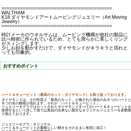
==========================================
WALTHAM
K18 ダイヤモンドアートムービングジュエリー（Art Moving
Jewelry）
==========================================
時計メーカのウオルサムは、ムービング機構が他社の製品に
比べ精密に作られているため、とても滑らかに美しくリング
がスィングします。
少しお顔を動かすだけで、ダイヤモンドがキラキラと揺れと
っても印象的。
ハート＆キューピット（最高のカット：ダイヤモンド）も取り扱っております。
ダイヤモンドは、その性質上「最高のカット」が施された場合のみ８つのハート
８つの矢の模様が現れます。それが「ハート＆キューピット」。
ジュエリーオグラではセットされたダイヤモンドすべてがハート＆キューピット
使用するという決して他では真似の出来ない贅沢なオリジナルジュエリーを多数
り揃えております。
ジュエリーオグラ：オリジナル
ハート＆キューピットの素晴らしい輝きをそのままに角型に加工！