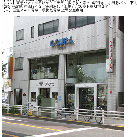
【バス】東急バス：渋谷駅から二子玉川駅行き・等々力駅行き、小田急バス：下
沢駅から駒沢陸橋行きなどを利用し「上馬」バス停下車 徒歩２分
【車】国道２４６号線・環状七号線 上馬交差点角