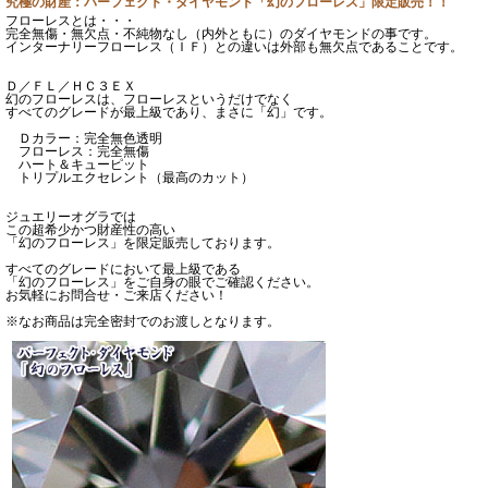
究極の財産：パーフェクト・ダイヤモンド「幻のフローレス」限定販売！！
フローレスとは・・・
完全無傷・無欠点・不純物なし（内外ともに）のダイヤモンドの事です。
インターナリーフローレス（ＩＦ）との違いは外部も無欠点であることです。
Ｄ／ＦＬ／ＨＣ３ＥＸ
幻のフローレスは、フローレスというだけでなく
すべてのグレードが最上級であり、まさに「幻」です。
Ｄカラー：完全無色透明
フローレス：完全無傷
ハート＆キューピット
トリプルエクセレント（最高のカット）
ジュエリーオグラでは
この超希少かつ財産性の高い
「幻のフローレス」を限定販売しております。
すべてのグレードにおいて最上級である
「幻のフローレス」をご自身の眼でご確認ください。
お気軽にお問合せ・ご来店ください！
※なお商品は完全密封でのお渡しとなります。