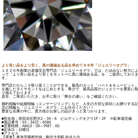
より良い品をより安く、真の価値ある品を求めて８８年「ジュエリーオグラ」
１９２６年創業の老舗宝石専門店「ジュエリーオグラ」では、たゆみない努力に
って「より良い品をより安くをモットーに真に価値ある品」を、ご提供しており
す。
専門店だからこそ取り扱うことができる、最高のカット「ハート＆キューピット
を施したダイヤモンドをはじめとする、希少で、最高品質のジュエリーを豊富に
り揃えております。
是非、ご来店いただき、お手に取り「輝きの違い」をご確認ください。
婚約指輪や結婚指輪（エンゲージリング）など、人生の大切な節目にお贈りする
念の指輪も「ジュエリー オグラ」にお任せください！
豊富な在庫の中に、貴方様がお探しの品がきっと見つかります。
■所在地：世田谷区野沢2－34－6 ビルディングオグラ1F・2F ※駐車場完備
■電話番号：03－3422－6580
■営業時間：AM10：00～PM7：00
■定休日：日曜日
■アクセス
【電車】東急田園都市線：駒沢大学駅 徒歩５分