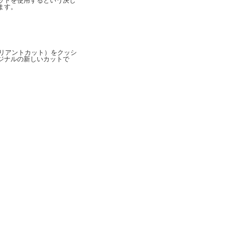
ットを使用するという決し
ます。
ウンドブリリアントカット）をクッシ
ジナルの新しいカットで
。