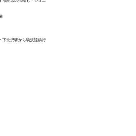
する記念の指輪も「ジュエ
備
：下北沢駅から駒沢陸橋行