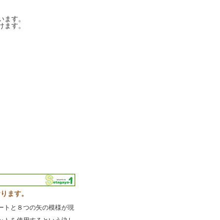
います。
けます。
おります。
ートと８つの矢の模様が現