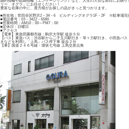
婚約指輪や結婚指輪（エンゲージリング）など、人生の大切な節目にお贈り
リー オグラ」にお任せください！
豊富な在庫の中に、貴方様がお探しの品がきっと見つかります。
■所在地：世田谷区野沢2－34－6 ビルディングオグラ1F・2F ※駐車場完
■電話番号：03－3422－6580
■営業時間：AM10：00～PM7：00
■定休日：日曜日
■アクセス
【電車】東急田園都市線：駒沢大学駅 徒歩５分
【バス】東急バス：渋谷駅から二子玉川駅行き・等々力駅行き、小田急バス
きなどを利用し「上馬」バス停下車 徒歩２分
【車】国道２４６号線・環状七号線 上馬交差点角