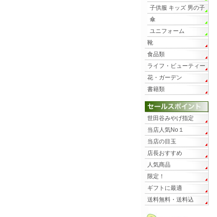
子供服 キッズ 男の子
傘
ユニフォーム
靴
食品類
ライフ・ビューティー
花・ガーデン
書籍類
世田谷みやげ指定
当店人気No１
当店の目玉
店長おすすめ
人気商品
限定！
ギフトに最適
送料無料・送料込