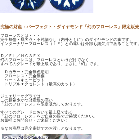
究極の財産：パーフェクト・ダイヤモンド「幻のフローレス」限定販
フローレスとは・・・
完全無傷・無欠点・不純物なし（内外ともに）のダイヤモンドの事です。
インターナリーフローレス（ＩＦ）との違いは外部も無欠点であることです
Ｄ／ＦＬ／ＨＣ３ＥＸ
幻のフローレスは、フローレスというだけでなく
すべてのグレードが最上級であり、まさに「幻」です。
Ｄカラー：完全無色透明
フローレス：完全無傷
ハート＆キューピット
トリプルエクセレント（最高のカット）
ジュエリーオグラでは
この超希少かつ財産性の高い
「幻のフローレス」を限定販売しております。
すべてのグレードにおいて最上級である
「幻のフローレス」をご自身の眼でご確認ください。
お気軽にお問合せ・ご来店ください！
※なお商品は完全密封でのお渡しとなります。