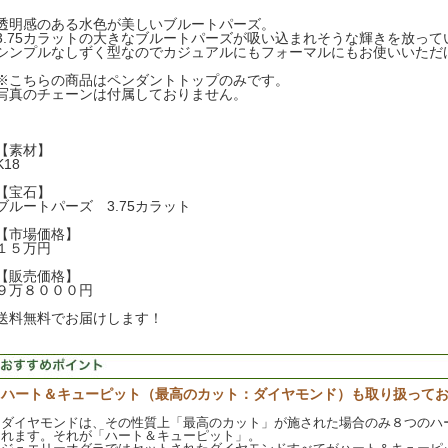
透明感のある水色が美しいブルートパーズ。
3.75カラットの大きなブルートパーズが吸い込まれそうな輝きを放って
シンプルなしずく型なのでカジュアルにもフォーマルにもお使いいただ
※こちらの商品はペンダントトップのみです。
写真のチェーンは付属しておりません。
【素材】
K18
【宝石】
ブルートパーズ 3.75カラット
【市場価格】
１５万円
【販売価格】
９万８０００円
送料無料でお届けします！
ハート＆キューピット（最高のカット：ダイヤモンド）も取り扱って
ダイヤモンドは、その性質上「最高のカット」が施された場合のみ８つのハ
れます。それが「ハート＆キューピット」。