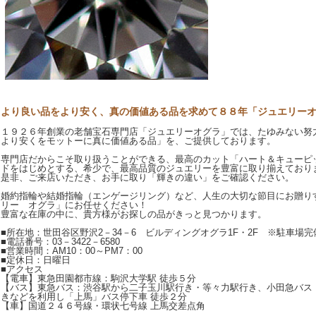
より良い品をより安く、真の価値ある品を求めて８８年「ジュエリー
１９２６年創業の老舗宝石専門店「ジュエリーオグラ」では、たゆみない努
より安くをモットーに真に価値ある品」を、ご提供しております。
専門店だからこそ取り扱うことができる、最高のカット「ハート＆キューピ
ドをはじめとする、希少で、最高品質のジュエリーを豊富に取り揃えており
是非、ご来店いただき、お手に取り「輝きの違い」をご確認ください。
婚約指輪や結婚指輪（エンゲージリング）など、人生の大切な節目にお贈り
リー オグラ」にお任せください！
豊富な在庫の中に、貴方様がお探しの品がきっと見つかります。
■所在地：世田谷区野沢2－34－6 ビルディングオグラ1F・2F ※駐車場完
■電話番号：03－3422－6580
■営業時間：AM10：00～PM7：00
■定休日：日曜日
■アクセス
【電車】東急田園都市線：駒沢大学駅 徒歩５分
【バス】東急バス：渋谷駅から二子玉川駅行き・等々力駅行き、小田急バス
きなどを利用し「上馬」バス停下車 徒歩２分
【車】国道２４６号線・環状七号線 上馬交差点角