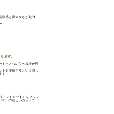
清浄感と爽やかさが魅力。
ー
おります。
ートと８つの矢の模様が現
ットを使用するという決し
ます。
ウンドブリリアントカット）をクッシ
ジナルの新しいカットで
。