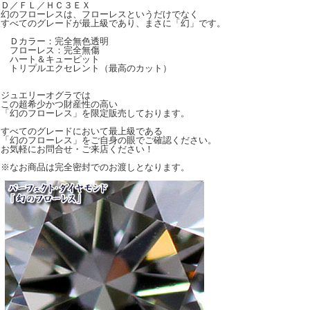
Ｄ／ＦＬ／ＨＣ３ＥＸ
幻のフローレスは、フローレスというだけでなく
すべてのグレードが最上級であり、まさに「幻」です。
Ｄカラー：完全無色透明
フローレス：完全無傷
ハート＆キューピット
トリプルエクセレント（最高のカット）
ジュエリーオグラでは
この超希少かつ財産性の高い
「幻のフローレス」を限定販売しております。
すべてのグレードにおいて最上級である
「幻のフローレス」をご自身の眼でご確認ください。
お気軽にお問合せ・ご来店ください！
※なお商品は完全密封でのお渡しとなります。