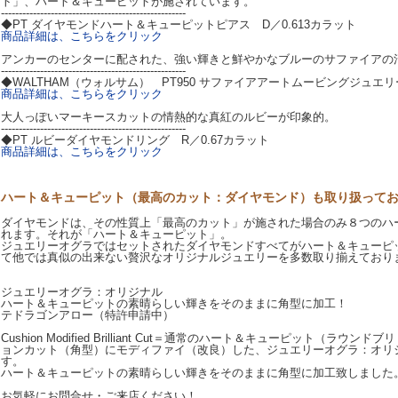
ト」、ハート＆キューピットが施されています。
----------------------------------------------------
◆PT ダイヤモンドハート＆キューピットピアス D／0.613カラット
商品詳細は、こちらをクリック
アンカーのセンターに配された、強い輝きと鮮やかなブルーのサファイアの
----------------------------------------------------
◆WALTHAM（ウォルサム） PT950 サファイアアートムービングジュエリ
商品詳細は、こちらをクリック
大人っぽいマーキースカットの情熱的な真紅のルビーが印象的。
----------------------------------------------------
◆PT ルビーダイヤモンドリング R／0.67カラット
商品詳細は、こちらをクリック
ハート＆キューピット（最高のカット：ダイヤモンド）も取り扱って
ダイヤモンドは、その性質上「最高のカット」が施された場合のみ８つのハ
れます。それが「ハート＆キューピット」。
ジュエリーオグラではセットされたダイヤモンドすべてがハート＆キューピ
て他では真似の出来ない贅沢なオリジナルジュエリーを多数取り揃えており
ジュエリーオグラ：オリジナル
ハート＆キューピットの素晴らしい輝きをそのままに角型に加工！
テドラゴンアロー（特許申請中）
Cushion Modified Brilliant Cut＝通常のハート＆キューピット（ラ
ョンカット（角型）にモディファイ（改良）した、ジュエリーオグラ：オリ
す。
ハート＆キューピットの素晴らしい輝きをそのままに角型に加工致しました
お気軽にお問合せ・ご来店ください！