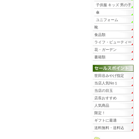
子供服 キッズ 男の子
傘
ユニフォーム
靴
食品類
ライフ・ビューティー
花・ガーデン
書籍類
世田谷みやげ指定
当店人気No１
当店の目玉
店長おすすめ
人気商品
限定！
ギフトに最適
送料無料・送料込