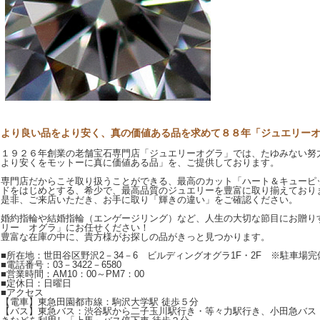
より良い品をより安く、真の価値ある品を求めて８８年「ジュエリー
１９２６年創業の老舗宝石専門店「ジュエリーオグラ」では、たゆみない努
より安くをモットーに真に価値ある品」を、ご提供しております。
専門店だからこそ取り扱うことができる、最高のカット「ハート＆キューピ
ドをはじめとする、希少で、最高品質のジュエリーを豊富に取り揃えており
是非、ご来店いただき、お手に取り「輝きの違い」をご確認ください。
婚約指輪や結婚指輪（エンゲージリング）など、人生の大切な節目にお贈り
リー オグラ」にお任せください！
豊富な在庫の中に、貴方様がお探しの品がきっと見つかります。
■所在地：世田谷区野沢2－34－6 ビルディングオグラ1F・2F ※駐車場完
■電話番号：03－3422－6580
■営業時間：AM10：00～PM7：00
■定休日：日曜日
■アクセス
【電車】東急田園都市線：駒沢大学駅 徒歩５分
【バス】東急バス：渋谷駅から二子玉川駅行き・等々力駅行き、小田急バス