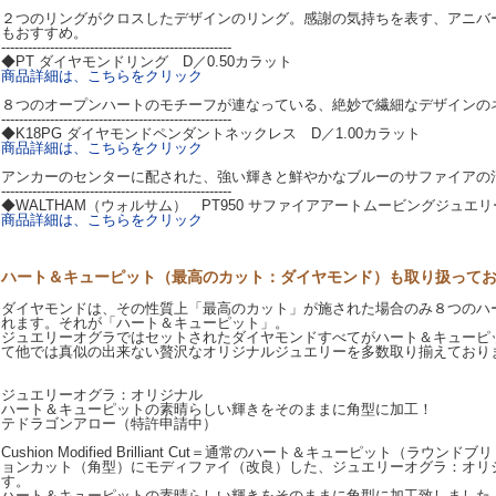
２つのリングがクロスしたデザインのリング。感謝の気持ちを表す、アニバ
もおすすめ。
----------------------------------------------------
◆PT ダイヤモンドリング D／0.50カラット
商品詳細は、こちらをクリック
８つのオープンハートのモチーフが連なっている、絶妙で繊細なデザインの
----------------------------------------------------
◆K18PG ダイヤモンドペンダントネックレス D／1.00カラット
商品詳細は、こちらをクリック
アンカーのセンターに配された、強い輝きと鮮やかなブルーのサファイアの
----------------------------------------------------
◆WALTHAM（ウォルサム） PT950 サファイアアートムービングジュエリ
商品詳細は、こちらをクリック
ハート＆キューピット（最高のカット：ダイヤモンド）も取り扱って
ダイヤモンドは、その性質上「最高のカット」が施された場合のみ８つのハ
れます。それが「ハート＆キューピット」。
ジュエリーオグラではセットされたダイヤモンドすべてがハート＆キューピ
て他では真似の出来ない贅沢なオリジナルジュエリーを多数取り揃えており
ジュエリーオグラ：オリジナル
ハート＆キューピットの素晴らしい輝きをそのままに角型に加工！
テドラゴンアロー（特許申請中）
Cushion Modified Brilliant Cut＝通常のハート＆キューピット（ラ
ョンカット（角型）にモディファイ（改良）した、ジュエリーオグラ：オリ
す。
ハート＆キューピットの素晴らしい輝きをそのままに角型に加工致しました