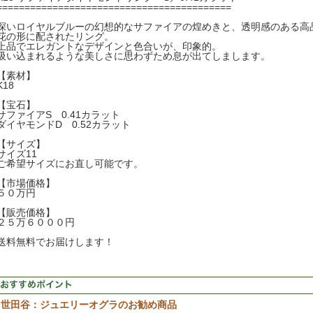
==========================================
深いロイヤルブルーの幻想的なサファイアの煌めきと、透明感のある高
花の形に配されたリング。
上品でエレガントなデザインと色合いが、印象的。
吸い込まれるような美しさに思わずため息が出てしまします。
【素材】
K18
【宝石】
サファイアS 0.41カラット
ダイヤモンドD 0.52カラット
【サイズ】
サイズ11
ご希望サイズにお直し可能です。
【市場価格】
５０万円
【販売価格】
２５万６０００円
送料無料でお届けします！
世田谷：ジュエリーオグラのお勧め商品