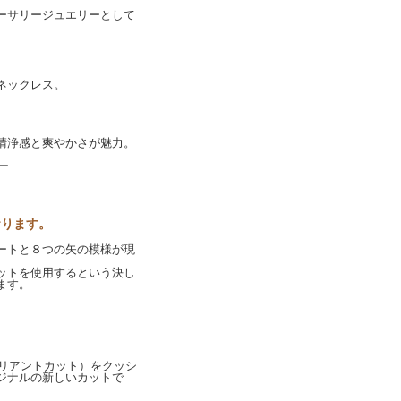
ーサリージュエリーとして
ネックレス。
清浄感と爽やかさが魅力。
ー
おります。
ートと８つの矢の模様が現
ットを使用するという決し
ます。
ウンドブリリアントカット）をクッシ
ジナルの新しいカットで
。