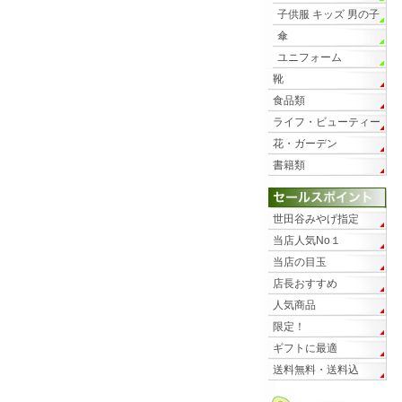
子供服 キッズ 男の子
傘
ユニフォーム
靴
食品類
ライフ・ビューティー
花・ガーデン
書籍類
世田谷みやげ指定
当店人気No１
当店の目玉
店長おすすめ
人気商品
限定！
ギフトに最適
送料無料・送料込