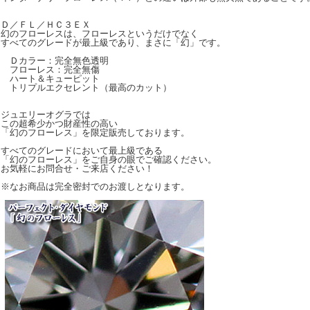
Ｄ／ＦＬ／ＨＣ３ＥＸ
幻のフローレスは、フローレスというだけでなく
すべてのグレードが最上級であり、まさに「幻」です。
Ｄカラー：完全無色透明
フローレス：完全無傷
ハート＆キューピット
トリプルエクセレント（最高のカット）
ジュエリーオグラでは
この超希少かつ財産性の高い
「幻のフローレス」を限定販売しております。
すべてのグレードにおいて最上級である
「幻のフローレス」をご自身の眼でご確認ください。
お気軽にお問合せ・ご来店ください！
※なお商品は完全密封でのお渡しとなります。