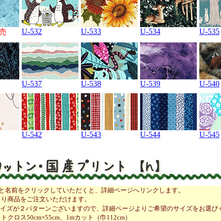
U-532
U-533
U-534
U-535
売
U-537
U-538
U-539
U-540
U-542
U-543
U-544
U-545
像と名前をクリックしていただくと、詳細ページへリンクします。
より商品をご注文いただけます。
サイズが２パターンございますので、詳細ページよりご希望のサイズをお選び
クロス50cm×55cm、1mカット（巾112cm）