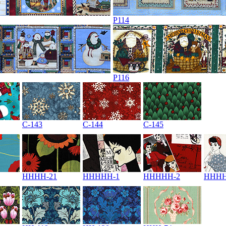
P114
P116
C-143
C-144
C-145
HHHH-21
HHHHH-1
HHHHH-2
HHHH