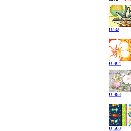
U432
U-464
U-483
U-500