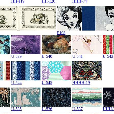
HH-119
HH-120
HHH-74
P108
U-539
U-540
U-541
U-542
U-544
U-545
HHHH-19
U-535
U-536
U-537
HHH-