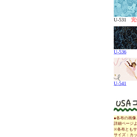
U-531
完
U-536
U-541
●各布の画
詳細ページ
※各布とも
サイズ：カット