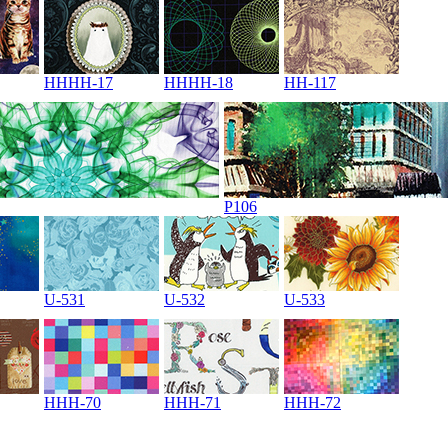
HHHH-17
HHHH-18
HH-117
P106
U-531
U-532
U-533
HHH-70
HHH-71
HHH-72