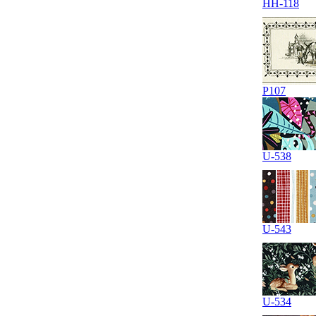
HH-118
P107
U-538
U-543
U-534