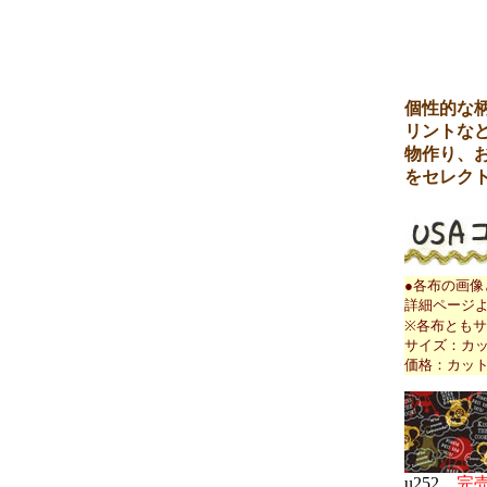
個性的な
リントな
物作り、
をセレク
●各布の画
詳細ページ
※各布とも
サイズ：カット
価格：カットク
u252
完