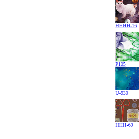
HHHH-16
P105
U-530
HHH-69