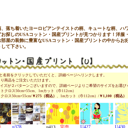
柄、落ち着いたヨーロピアンテイストの柄、キュートな柄、ハ
どお探しのUSAコットン・国産プリントが見つかります！洋服
お部屋の装飾に豊富なUSAコットン・国産プリントの中からお
トして下さい。
像と名前をクリックしていただくと、詳細ページへリンクします。
より商品をご注文いただけます。
サイズが２パターンございますので、詳細ページよりご希望のサイズをお選び
クロス50cm×55cm、1mカット（巾112cm）
ロス50cm×55cm/
￥275（税込）
、1mカット（巾112cm）/
￥1,100（税込）
u378
U427
U430
売
u413
完売