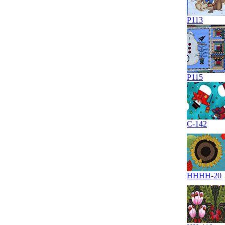
P113
P115
C-142
HHHH-20