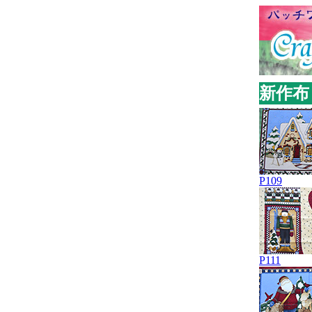
新作布：
P109
P111