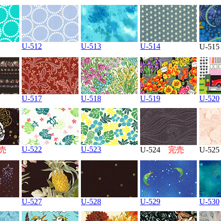
U-512
U-513
U-514
U-5
U-517
U-518
U-519
U-520
U-522
U-523
売
U-524
完売
U-5
U-527
U-528
U-529
U-530