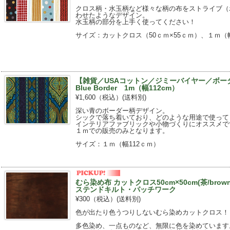
クロス柄・水玉柄など様々な柄の布をストライブ（
わせたようなデザイン。
水玉柄の部分を上手く使ってください！
サイズ：カットクロス（50ｃｍ×55ｃｍ）、１ｍ（幅
【雑貨／USAコットン／ジミーバイヤー／ボーダ
Blue Border 1m（幅112cm）
¥1,600（税込）
(送料別)
深い青のボーダー柄デザイン。
シックで落ち着いており、どのような用途で使って
インテリアファブリックや小物づくりにオススメで
１ｍでの販売のみとなります。
サイズ：１ｍ（幅112ｃｍ）
むら染め布 カットクロス50cm×50cm(茶/bro
ステンドキルト・パッチワーク
¥300（税込）
(送料別)
色が出たり色うつりしないむら染めカットクロス！
多色染め、一点ものなど、無限に色を染めています