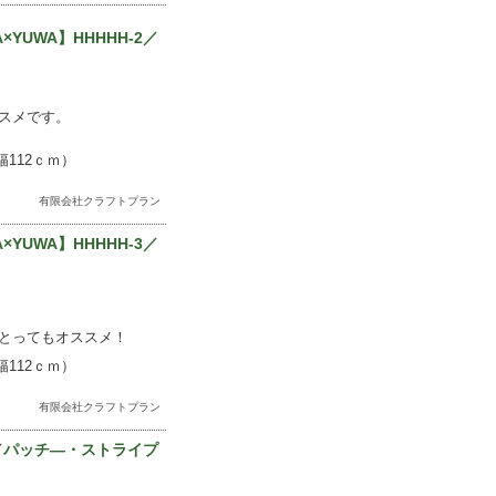
×YUWA】HHHHH-2／
スメです。
112ｃｍ）
有限会社クラフトプラン
×YUWA】HHHHH-3／
とってもオススメ！
112ｃｍ）
有限会社クラフトプラン
43／パッチ―・ストライプ