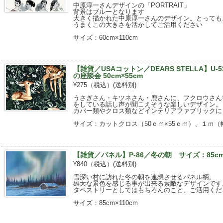
中原淳一さんデザインの「PORTRAIT」
背景はブルーとなります
大きく描かれた中原淳一さんのデザイン。とっても
うまくこの大きさを活かしてご活用ください
サイズ：60cm×110cm
【雑貨／USAコットン／DEARS STELLA】U
の座談会 50cm×55cm
¥275（税込）
(送料別)
うさぎさん・キツネさん・鹿さんに、フクロウさん
をしている話し声が聞こえそうな楽しいデザイン。
カバー類やクロス類などインテリアファブリックに
サイズ：カットクロス（50ｃｍ×55ｃｍ）、１ｍ（幅
【雑貨／パネル】P-86／冬の朝 サイズ：85cm×
¥840（税込）
(送料別)
雪深い村に訪れた冬の朝を連想させるパネル柄。
雄大な景色を感じる事が出来る素敵なデザインです
タペストリーとしてはもちろんのこと、ご活用くだ
サイズ：85cm×110cm