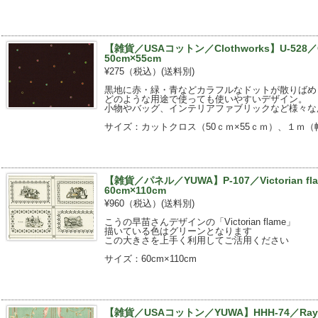
【雑貨／USAコットン／Clothworks】U-528／C
50cm×55cm
¥275（税込）
(送料別)
黒地に赤・緑・青などカラフルなドットが散りばめ
どのような用途で使っても使いやすいデザイン。
小物やバッグ、インテリアファブリックなど様々な
サイズ：カットクロス（50ｃｍ×55ｃｍ）、１ｍ（幅
【雑貨／パネル／YUWA】P-107／Victorian f
60cm×110cm
¥960（税込）
(送料別)
こうの早苗さんデザインの「Victorian flame」
描いている色はグリーンとなります
この大きさを上手く利用してご活用ください
サイズ：60cm×110cm
【雑貨／USAコットン／YUWA】HHH-74／Rayure