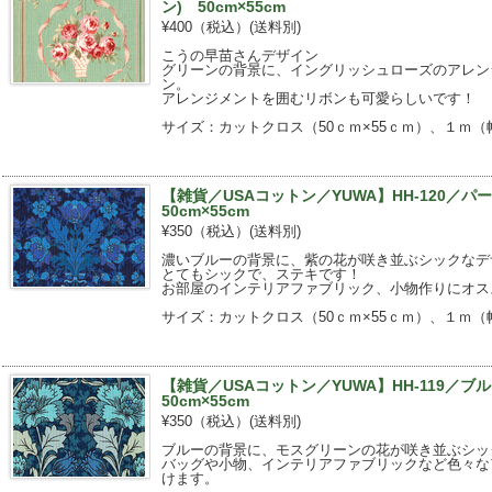
ン) 50cm×55cm
¥400（税込）
(送料別)
こうの早苗さんデザイン
グリーンの背景に、イングリッシュローズのアレン
ン。
アレンジメントを囲むリボンも可愛らしいです！
サイズ：カットクロス（50ｃｍ×55ｃｍ）、１ｍ（幅
【雑貨／USAコットン／YUWA】HH-120／
50cm×55cm
¥350（税込）
(送料別)
濃いブルーの背景に、紫の花が咲き並ぶシックなデ
とてもシックで、ステキです！
お部屋のインテリアファブリック、小物作りにオス
サイズ：カットクロス（50ｃｍ×55ｃｍ）、１ｍ（幅
【雑貨／USAコットン／YUWA】HH-119／
50cm×55cm
¥350（税込）
(送料別)
ブルーの背景に、モスグリーンの花が咲き並ぶシッ
バッグや小物、インテリアファブリックなど色々な
けます。