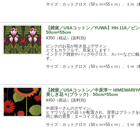
サイズ：カットクロス（50ｃｍ×55ｃｍ）、１ｍ（幅
【雑貨／USAコットン／YUWA】HH-118／
50cm×55cm
¥350（税込）
(送料別)
ピンクのお花が咲き並ぶデザイン
とてもカラフルで、見栄えします！
インテリア雑貨やバッグやクロス、カバーなどに幅
す。
サイズ：カットクロス（50ｃｍ×55ｃｍ）、１ｍ（幅
【雑貨／USAコットン／中原淳一 HIMEWARIYA
美しき花々(ブラック) 50cm×55cm
¥450（税込）
(送料別)
中原淳一さんのデザイン。
ヒマワリなどの花々が配置され、背景はブラックを
同じ柄の背景：ターコイズもあります
サイズ：カットクロス（50ｃｍ×55ｃｍ）、１ｍ（幅