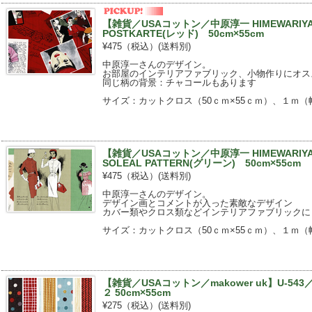
【雑貨／USAコットン／中原淳一 HIMEWARIYA
POSTKARTE(レッド) 50cm×55cm
¥475（税込）
(送料別)
中原淳一さんのデザイン。
お部屋のインテリアファブリック、小物作りにオス
同じ柄の背景：チャコールもあります
サイズ：カットクロス（50ｃｍ×55ｃｍ）、１ｍ（幅
【雑貨／USAコットン／中原淳一 HIMEWARIYA
SOLEAL PATTERN(グリーン) 50cm×55cm
¥475（税込）
(送料別)
中原淳一さんのデザイン。
デザイン画とコメントが入った素敵なデザイン
カバー類やクロス類などインテリアファブリックに
サイズ：カットクロス（50ｃｍ×55ｃｍ）、１ｍ（幅
【雑貨／USAコットン／makower uk】U-5
２ 50cm×55cm
¥275（税込）
(送料別)