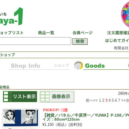
有限会社
290
前へ<<
1
2
3
4
5
6
7
>>
【雑貨／パネル／中原淳一／YUWA】P-108／PO
イズ：60cm×110cm
¥1,150（税込）
(送料別)