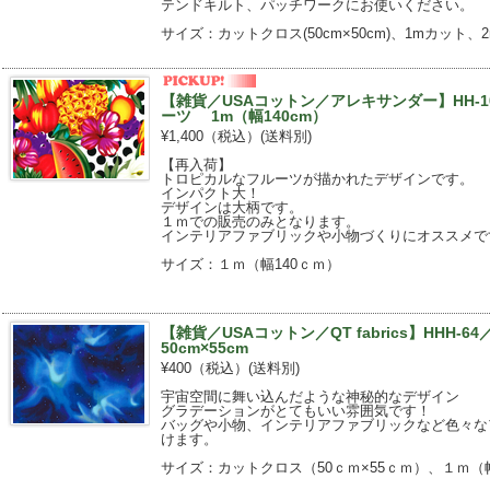
テンドキルト、パッチワークにお使いください。
サイズ：カットクロス(50cm×50cm)、1mカット、
【雑貨／USAコットン／アレキサンダー】HH-
ーツ 1m（幅140cm）
¥1,400（税込）
(送料別)
【再入荷】
トロピカルなフルーツが描かれたデザインです。
インパクト大！
デザインは大柄です。
１ｍでの販売のみとなります。
インテリアファブリックや小物づくりにオススメで
サイズ：１ｍ（幅140ｃｍ）
【雑貨／USAコットン／QT fabrics】HHH-64／
50cm×55cm
¥400（税込）
(送料別)
宇宙空間に舞い込んだような神秘的なデザイン
グラデーションがとてもいい雰囲気です！
バッグや小物、インテリアファブリックなど色々な
けます。
サイズ：カットクロス（50ｃｍ×55ｃｍ）、１ｍ（幅